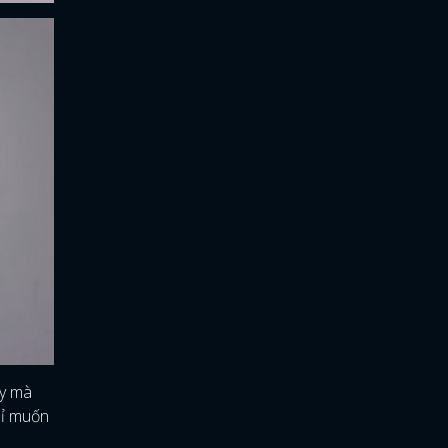
ậy mà
hỉ muốn