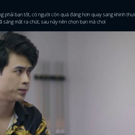
ng phải bạn tốt, có người còn quá đáng hơn quay sang khinh thư
 sáng mắt ra chút, sau này nên chọn bạn mà chơi.
ĐĂNG NHẬP