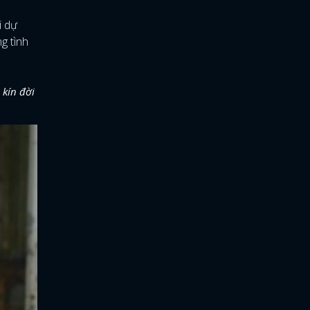
i dự
g tình
kín đời