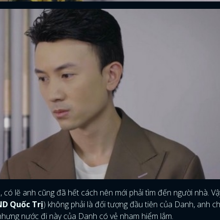
FACEBOOK
GOOGLE
, có lẽ anh cũng đã hết cách nên mới phải tìm đến người nhà. V
D Quốc Trị
) không phải là đối tượng đầu tiên của Danh, anh c
p nhưng nước đi này của Danh có vẻ nham hiểm lắm.