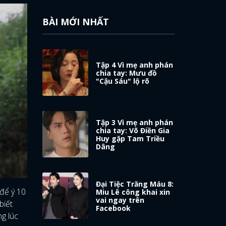
BÀI MỚI NHẤT
Tập 4 Vì mẹ anh phán
chia tay: Mưu đồ
"Cậu Sáu" lộ rõ
Tập 3 Vì mẹ anh phán
chia tay: Võ Điền Gia
Huy gặp Tam Triều
Dâng
Đại Tiệc Trăng Máu 8:
 để ý 10
Miu Lê công khai xin
vai ngay trên
biết
Facebook
ng lúc