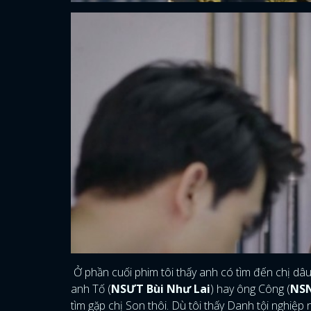
Ở phần cuối phim tôi thấy anh có tìm đến chị dâu
anh Tố (
NSƯT Bùi Như Lai
) hay ông Công (
NSN
tìm gặp chị Son thôi. Dù tôi thấy Danh tội nghiệ