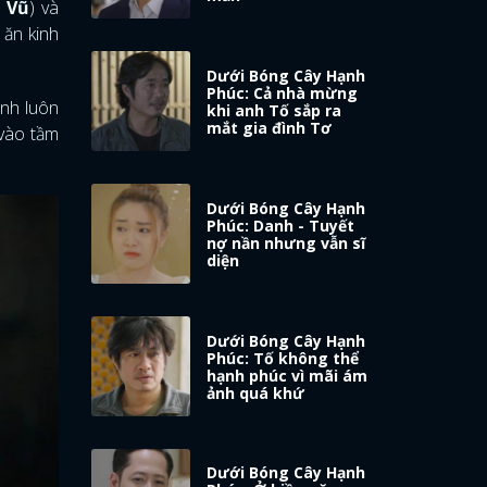
 Vũ
) và
 ăn kinh
Dưới Bóng Cây Hạnh
Phúc: Cả nhà mừng
anh luôn
khi anh Tố sắp ra
mắt gia đình Tơ
 vào tầm
Dưới Bóng Cây Hạnh
Phúc: Danh - Tuyết
nợ nần nhưng vẫn sĩ
diện
Dưới Bóng Cây Hạnh
Phúc: Tố không thể
hạnh phúc vì mãi ám
ảnh quá khứ
Dưới Bóng Cây Hạnh