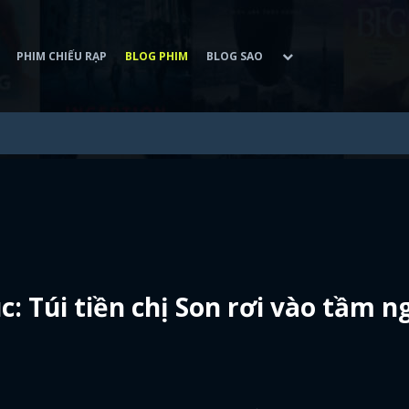
PHIM CHIẾU RẠP
BLOG PHIM
BLOG SAO
: Túi tiền chị Son rơi vào tầm 