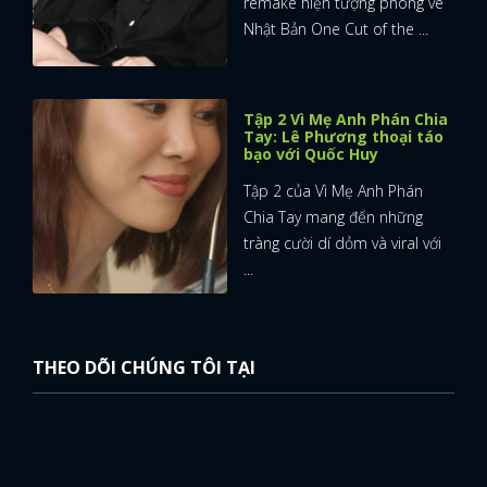
remake hiện tượng phòng vé
Nhật Bản One Cut of the ...
Tập 2 Vì Mẹ Anh Phán Chia
Tay: Lê Phương thoại táo
bạo với Quốc Huy
Tập 2 của Vì Mẹ Anh Phán
Chia Tay mang đến những
tràng cười dí dỏm và viral với
...
THEO DÕI CHÚNG TÔI TẠI