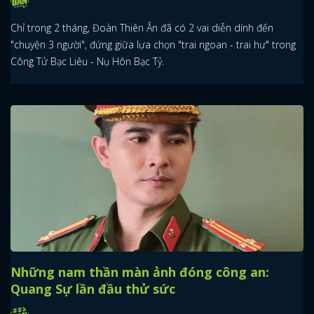
Chỉ trong 2 tháng, Đoàn Thiên Ân đã có 2 vai diễn dính đến
"chuyện 3 người", đứng giữa lựa chọn "trai ngoan - trai hư" trong
Công Tử Bạc Liêu - Nụ Hôn Bạc Tỷ.
Những nam thần màn ảnh đóng công an:
Quang Sự lần đầu thử sức