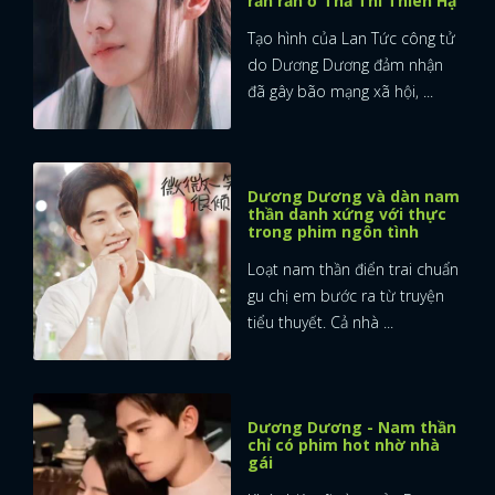
rần rần ở Thả Thí Thiên Hạ
Tạo hình của Lan Tức công tử
do Dương Dương đảm nhận
đã gây bão mạng xã hội, ...
Dương Dương và dàn nam
thần danh xứng với thực
trong phim ngôn tình
Loạt nam thần điển trai chuẩn
gu chị em bước ra từ truyện
tiểu thuyết. Cả nhà ...
Dương Dương - Nam thần
x
chỉ có phim hot nhờ nhà
ĐĂNG NHẬP
gái