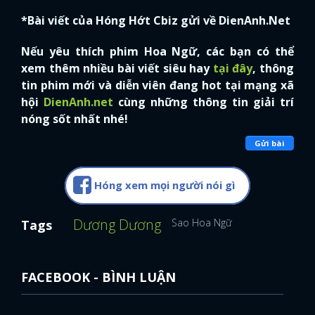
*Bài viết của Hóng Hớt Cbiz gửi về DienAnh.Net
Nếu yêu thích phim Hoa Ngữ, các bạn có thể
xem thêm nhiều bài viết siêu hay
tại đây
, thông
tin phim mới và diễn viên đang hot tại mạng xã
hội
DienAnh.net
cùng những thông tin giải trí
nóng sốt nhất nhé!
Gửi bài
Hóng xem mọi người nói gì
Dương Dương
Sao Hoa Ngữ
Tags
FACEBOOK - BÌNH LUẬN