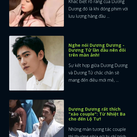
Khác biệt rõ ràng của Dương
Dương đó là khi đóng phim với
FACEBOOK
GOOGLE
lưu lượng hàng đầu ...
Nghe nói Dương Dương -
Dương Tử lần đầu nên đôi
trên màn ảnh!
Sự kết hợp giữa Dương Dương
và Dương Tử chắc chắn sẽ
mang đến điều mới mẻ, ...
Dương Dương rất thích
"xào couple": Từ Nhiệt Ba
cho đến Lộ Tư!
Những màn tương tác couple
thì thường phía nữ bị chỉ trích