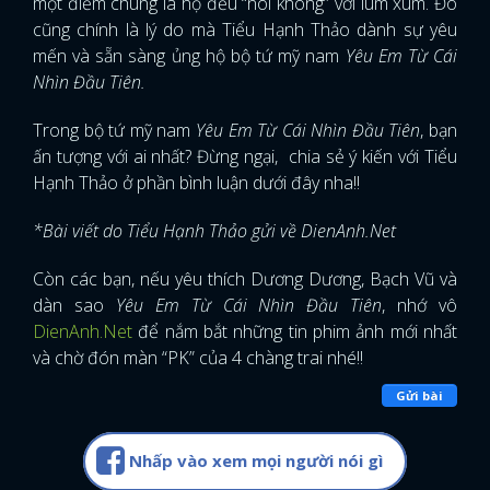
một điểm chung là họ đều “nói không” với lùm xùm. Đó
cũng chính là lý do mà Tiểu Hạnh Thảo dành sự yêu
mến và sẵn sàng ủng hộ bộ tứ mỹ nam
Yêu Em Từ Cái
Nhìn Đầu Tiên.
Trong bộ tứ mỹ nam
Yêu Em Từ Cái Nhìn Đầu Tiên
, bạn
ấn tượng với ai nhất? Đừng ngại, chia sẻ ý kiến với Tiểu
Hạnh Thảo ở phần bình luận dưới đây nha!!
*Bài viết do Tiểu Hạnh Thảo gửi về DienAnh.Net
Còn các bạn, nếu yêu thích Dương Dương, Bạch Vũ và
dàn sao
Yêu Em Từ Cái Nhìn Đầu Tiên
, nhớ vô
DienAnh.Net
để nắm bắt những tin phim ảnh mới nhất
và chờ đón màn “PK” của 4 chàng trai nhé!!
Gửi bài
Nhấp vào xem mọi người nói gì