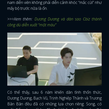
nam diễn viên không phải diễn cảnh khóc “mắc cừi” như
mấy bộ trước nữa là ổn.
>>>Xem thêm:
Dương Dương và dàn sao Cbiz thành
công dù diễn xuất “một màu”
Có thể thấy, sau 6 năm khiến dân tình thổn thức,
Dương Dương, Bạch Vũ, Trịnh Nghiệp Thành và Trương
Bân Bân đều đã có những lựa chọn riêng. Song, có