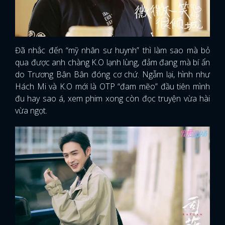
FACEBOOK
GOOGLE
Đã nhắc đến “mỹ nhân sư huynh” thì làm sao mà bỏ
qua được anh chàng K.O lạnh lùng, đảm đang mà bí ẩn
do Trương Bân Bân đóng cơ chứ. Ngẫm lại, hình như
Hách Mi và K.O mới là OTP “đam mẽo” đầu tiên mình
đu hay sao á, xem phim xong còn đọc truyện vừa hài
vừa ngọt.