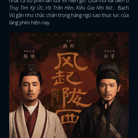
nhất cả bộ phim lẫn lứa 9X hiện giờ. Qua mỗi vai diễn ở
Truy Tìm Ký Ức
, rồi
Trấn Hồn
,
Kiều Gia Nhi Nữ
.... Bạch
Vũ gần như chắc chân trong hàng ngũ sao thực lực của
làng phim hiện nay.