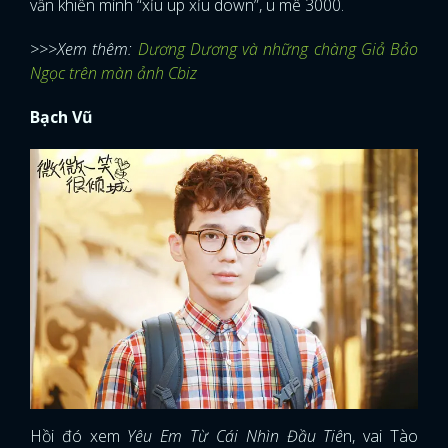
vẫn khiến mình “xỉu up xỉu down”, u mê 3000.
>>>Xem thêm:
Dương Dương và những chàng Giả Bảo
Ngọc trên màn ảnh Cbiz
Bạch Vũ
Hồi đó xem
Yêu Em Từ Cái Nhìn Đầu Tiê
n, vai Tào