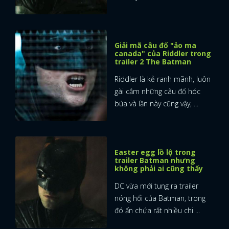
Giải mã câu đố "ảo ma
canada" của Riddler trong
trailer 2 The Batman
Riddler là kẻ ranh mãnh, luôn
gài cắm những câu đố hóc
búa và lần này cũng vậy, ...
Easter egg lồ lộ trong
trailer Batman nhưng
không phải ai cũng thấy
DC vừa mới tung ra trailer
nóng hổi của Batman, trong
x
đó ẩn chứa rất nhiều chi ...
ĐĂNG NHẬP