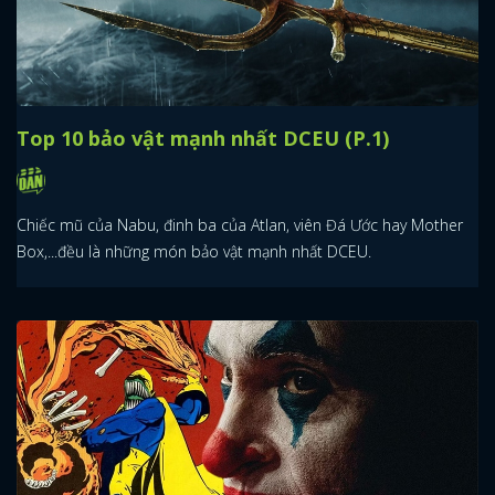
Top 10 bảo vật mạnh nhất DCEU (P.1)
Chiếc mũ của Nabu, đinh ba của Atlan, viên Đá Ước hay Mother
Box,...đều là những món bảo vật mạnh nhất DCEU.