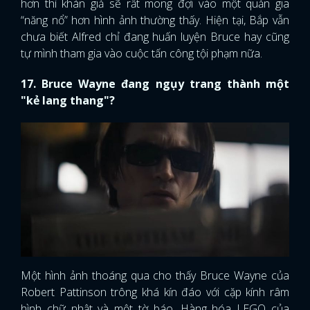
hơn thì khán giả sẽ rất mong đợi vào một quản gia
“năng nổ” hơn hình ảnh thường thấy. Hiện tại, Bắp vẫn
chưa biết Alfred chỉ đang huấn luyện Bruce hay cũng
tự mình tham gia vào cuộc tấn công tội phạm nữa.
17. Bruce Wayne đang ngụy trang thành một
"kẻ lang thang"?
Một hình ảnh thoáng qua cho thấy Bruce Wayne của
Robert Pattinson trông khá kín đáo với cặp kính râm
hình chữ nhật và một tờ báo. Hàng hóa LEGO của