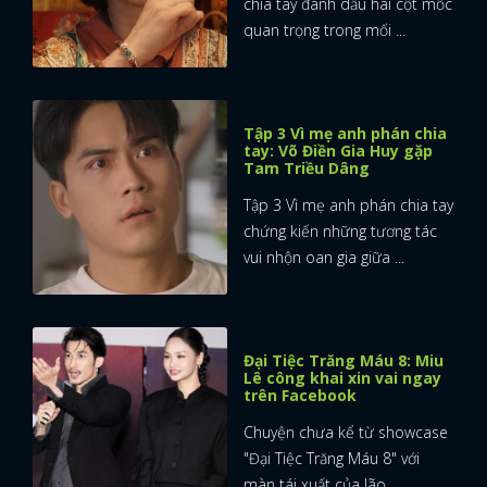
chia tay đánh dấu hai cột mốc
quan trọng trong mối ...
Tập 3 Vì mẹ anh phán chia
tay: Võ Điền Gia Huy gặp
Tam Triều Dâng
Tập 3 Vì mẹ anh phán chia tay
chứng kiến những tương tác
vui nhộn oan gia giữa ...
Đại Tiệc Trăng Máu 8: Miu
Lê công khai xin vai ngay
trên Facebook
Chuyện chưa kể từ showcase
"Đại Tiệc Trăng Máu 8" với
màn tái xuất của lão ...