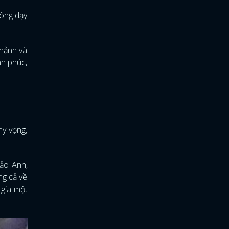
 ông dạy
nhảnh và
nh phúc,
hy vọng,
ảo Anh,
ng cả về
 gia một