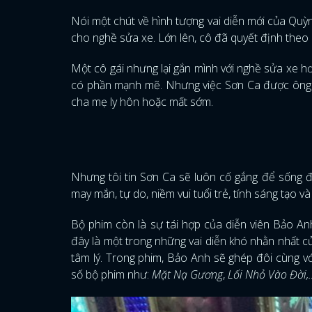
Nói một chút về hình tượng vai diễn mới của Quỳn
cho nghề sửa xe. Lớn lên, cô đã quyết định theo 
Một cô gái nhưng lại gắn mình với nghề sửa xe hơi
có phần mạnh mẽ. Nhưng việc Sơn Ca được ông d
cha mẹ ly hôn hoặc mất sớm.
Nhưng tôi tin Sơn Ca sẽ luôn cố gắng để sống đ
may mắn, tự do, niềm vui tuổi trẻ, tính sáng tạo v
Bộ phim còn là sự tái hợp của diễn viên Bảo A
đây là một trong những vai diễn khó nhằn nhất c
tâm lý. Trong phim, Bảo Anh sẽ ghép đôi cùng v
số bộ phim như:
Mặt Nạ Gương
,
Lối Nhỏ Vào Đời,