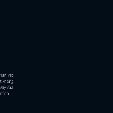
hân vật.
ật không
 Đây vừa
 mình.