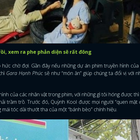
 rồi, xem ra phe phản diện sẽ rất đông
áo hức chờ đợi. Gần đây nếu những dự án phim truyền hình củ
thì
Gara Hạnh Phúc
sẽ như “món ăn” giúp chúng ta đổi vị với 
hình của các nhân vật trong phim, với những gì tôi hóng được thì
hải trầm trồ. Trước đó, Quỳnh Kool được mọi người “quen mặt 
g mái tóc dài thướt tha của một “bánh bèo” chính hiệu.