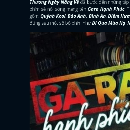
Thương Ngày Nắng Về
đã bước đến những tập p
phim sẽ nối sóng mang tên
Gara Hạnh Phúc
. 
gồm:
Quỳnh Kool
,
Bảo Anh, Bình An
,
Diễm Hươ
đứng sau một số bộ phim như
Đi Qua Mùa Hạ
,
N