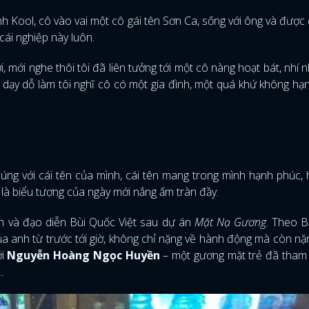
h Kool, cô vào vai một cô gái tên Sơn Ca, sống với ông và được
cái nghiệp này luôn.
, mới nghe thôi tôi đã liên tưởng tới một cô nàng hoạt bát, nhí 
ạy dỗ làm tôi nghĩ cô có một gia đình, một quá khứ không hạ
úng với cái tên của mình, cái tên mang trong mình hạnh phúc, 
à là biểu tượng của ngày mới nắng ấm tràn đầy.
nh và đạo diễn Bùi Quốc Việt sau dự án
Mặt Nạ Gương
. Theo B
ủa anh từ trước tới giờ, không chỉ nặng về hành động mà còn nặ
ới
Nguyễn Hoàng Ngọc Huyền
–
một gương mặt trẻ đã tham
…