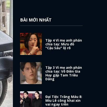
BÀI MỚI NHẤT
Tập 4 Vì mẹ anh phán
chia tay: Mưu đồ
"Cậu Sáu" lộ rõ
Tập 3 Vì mẹ anh phán
chia tay: Võ Điền Gia
Huy gặp Tam Triều
Dâng
Đại Tiệc Trăng Máu 8:
Miu Lê công khai xin
vai ngay trên