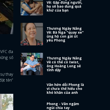
Về: Gặp đúng người,
họ sẽ bao dung quá
khứ của bạn
Thương Ngày Nắng
Về: Bà Nga "quay xe"
ủng hộ con gái út
yêu Phong
a VFC đa
những số
Thương Ngày Nắng
Về có thể có twist,
ông Hoàng Long sẽ
tỉnh dậy
 sự thay
đặt tên”
Vân hờn dỗi Phong là
vì chưa thể hiểu cho
khó khăn của anh
Phong - Vân ngậm
ngùi chia tay