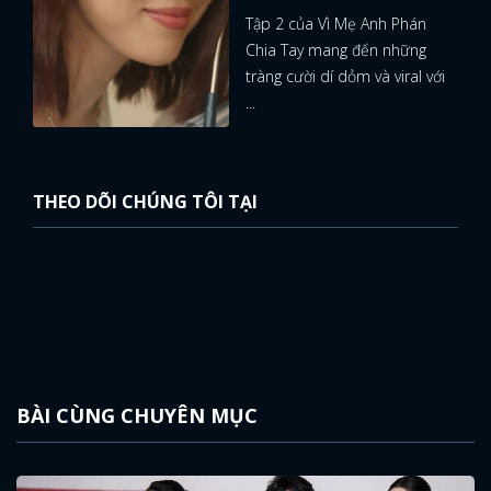
Tập 2 của Vì Mẹ Anh Phán
FACEBOOK
GOOGLE
Chia Tay mang đến những
tràng cười dí dỏm và viral với
...
THEO DÕI CHÚNG TÔI TẠI
BÀI CÙNG CHUYÊN MỤC