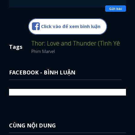
Gửi bài
Click vào để xem bình luận
Thor: Love and Thunder (Tình Yêu Và 
Tags
Phim Marvel
FACEBOOK - BÌNH LUẬN
CÙNG NỘI DUNG