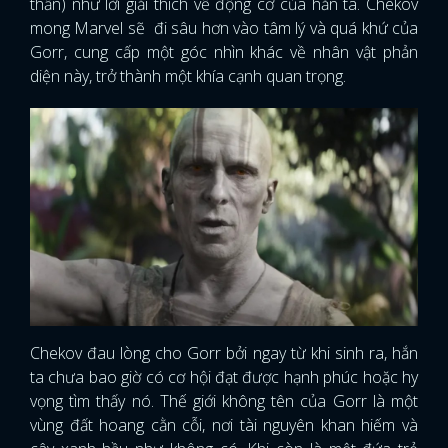
thần) như lời giải thích về động cơ của hắn ta. Chekov
mong Marvel sẽ đi sâu hơn vào tâm lý và quá khứ của
Gorr, cung cấp một góc nhìn khác về nhân vật phản
diện này, trở thành một khía cạnh quan trọng.
Chekov đau lòng cho Gorr bởi ngay từ khi sinh ra, hắn
ta chưa bao giờ có cơ hội đạt được hạnh phúc hoặc hy
vọng tìm thấy nó. Thế giới không tên của Gorr là một
vùng đất hoang cằn cỗi, nơi tài nguyên khan hiếm và