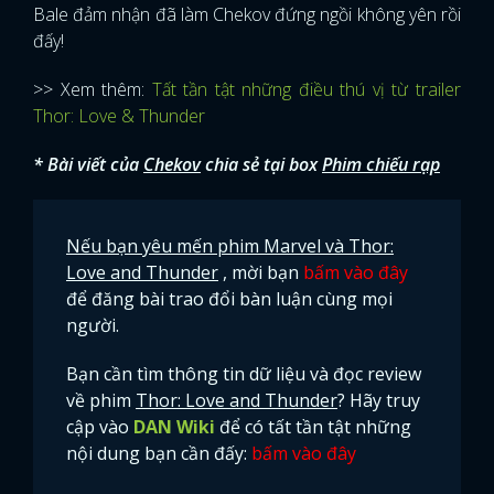
Bale đảm nhận đã làm Chekov đứng ngồi không yên rồi
đấy!
>> Xem thêm:
Tất tần tật những điều thú vị từ trailer
Thor: Love & Thunder
* Bài viết của
Chekov
chia sẻ tại box
Phim chiếu rạp
Nếu bạn yêu mến phim Marvel và Thor:
Love and Thunder
, mời bạn
bấm vào đây
để đăng bài trao đổi bàn luận cùng mọi
người.
Bạn cần tìm thông tin dữ liệu và đọc review
về phim
Thor: Love and Thunder
? Hãy truy
cập vào
DAN Wiki
để có tất tần tật những
nội dung bạn cần đấy:
bấm vào đây