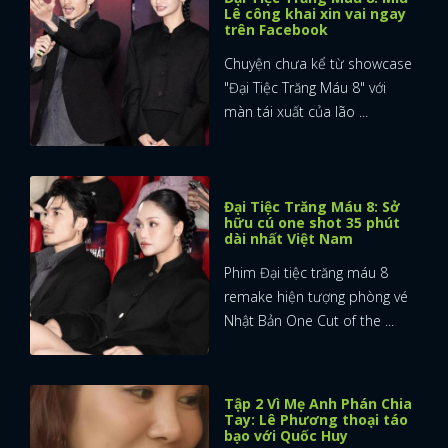
Lê công khai xin vai ngay
trên Facebook
Chuyện chưa kể từ showcase
"Đại Tiệc Trăng Máu 8" với
màn tái xuất của lão ...
Đại Tiệc Trăng Máu 8: Sở
hữu cú one shot 35 phút
dài nhất Việt Nam
Phim Đại tiệc trăng máu 8
remake hiện tượng phòng vé
Nhật Bản One Cut of the ...
x
Tập 2 Vì Mẹ Anh Phán Chia
ĐĂNG NHẬP
Tay: Lê Phương thoại táo
bạo với Quốc Huy