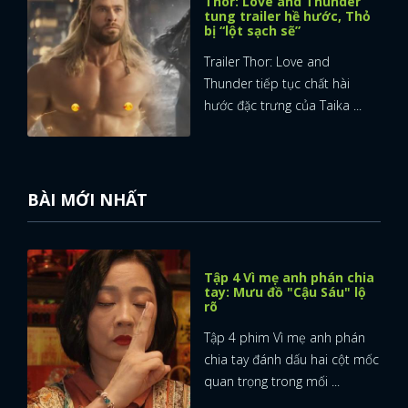
Thor: Love and Thunder
tung trailer hề hước, Thỏ
bị “lột sạch sẽ”
Trailer Thor: Love and
Thunder tiếp tục chất hài
hước đặc trưng của Taika ...
BÀI MỚI NHẤT
Tập 4 Vì mẹ anh phán chia
tay: Mưu đồ "Cậu Sáu" lộ
rõ
Tập 4 phim Vì mẹ anh phán
chia tay đánh dấu hai cột mốc
quan trọng trong mối ...