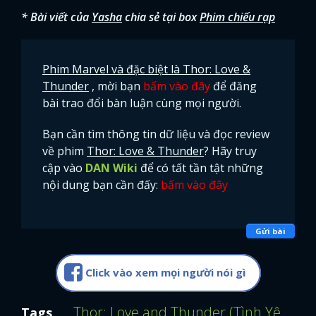
* Bài viết của
Yasha
chia sẻ tại box
Phim chiếu rạp
Phim Marvel và đặc biệt là Thor: Love &
Thunder
, mời bạn
bấm vào đây
để đăng
bài trao đổi bàn luận cùng mọi người.
Bạn cần tìm thông tin dữ liệu và đọc review
về phim
Thor: Love & Thunder
? Hãy truy
cập vào
DAN Wiki
để có tất tần tật những
nội dung bạn cần đấy:
bấm vào đây
Gửi bài
Click vào xem mọi người nói gì
Thor: Love and Thunder (Tình Yêu Và 
Tags