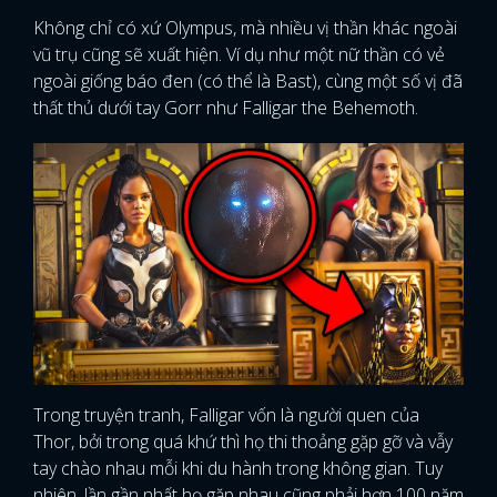
Không chỉ có xứ Olympus, mà nhiều vị thần khác ngoài
vũ trụ cũng sẽ xuất hiện. Ví dụ như một nữ thần có vẻ
ngoài giống báo đen (có thể là Bast), cùng một số vị đã
thất thủ dưới tay Gorr như Falligar the Behemoth.
Trong truyện tranh, Falligar vốn là người quen của
Thor, bởi trong quá khứ thì họ thi thoảng gặp gỡ và vẫy
x
ĐĂNG NHẬP
tay chào nhau mỗi khi du hành trong không gian. Tuy
nhiên, lần gần nhất họ gặp nhau cũng phải hơn 100 năm