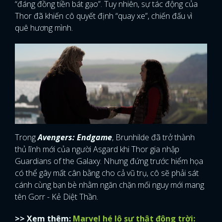
“đáng đồng tiền bát gạo”. Tuy nhiên, sự tác động của
Thor đã khiến cô quyết định “quay xe”, chiến đấu vì
quê hương mình.
Trong
Avengers: Endgame
, Brunhilde đã trở thành
thủ lĩnh mới của người Asgard khi Thor gia nhập
Guardians of the Galaxy. Nhưng đứng trước hiểm họa
có thể gây mất cân bằng cho cả vũ trụ, cô sẽ phải sát
cánh cùng bạn bè nhằm ngăn chặn mối nguy mới mang
tên Gorr - Kẻ Diệt Thần.
>> Xem thêm:
Marvel hé lộ sự thật động trời: