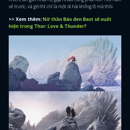
về trước, và giờ thì chỉ là một di hài khổng lồ mà thôi.
FACEBOOK
GOOGLE
>> Xem thêm:
Nữ thần Báo đen Bast sẽ xuất
hiện trong Thor: Love & Thunder?