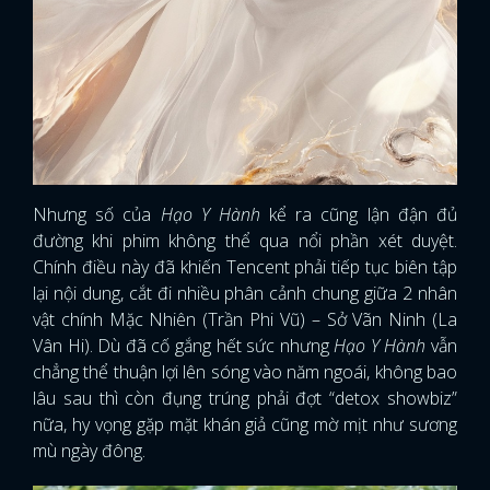
Nhưng số của
Hạo Y Hành
kể ra cũng lận đận đủ
đường khi phim không thể qua nổi phần xét duyệt.
Chính điều này đã khiến Tencent phải tiếp tục biên tập
lại nội dung, cắt đi nhiều phân cảnh chung giữa 2 nhân
vật chính Mặc Nhiên (Trần Phi Vũ) – Sở Vãn Ninh (La
Vân Hi). Dù đã cố gắng hết sức nhưng
Hạo Y Hành
vẫn
chẳng thể thuận lợi lên sóng vào năm ngoái, không bao
lâu sau thì còn đụng trúng phải đợt “detox showbiz”
nữa, hy vọng gặp mặt khán giả cũng mờ mịt như sương
mù ngày đông.