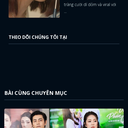
tràng cười dí dỏm và viral với
...
THEO DÕI CHÚNG TÔI TẠI
BÀI CÙNG CHUYÊN MỤC