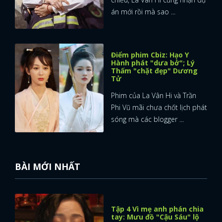
án mới rồi mà sao ...
Điểm phim Cbiz: Hạo Y
Hành phát "dưa bở"; Lý
Thấm "chặt đẹp" Dương
Tử
Phim của La Vân Hi và Trần
Phi Vũ mãi chưa chốt lịch phát
sóng mà các blogger ...
BÀI MỚI NHẤT
Tập 4 Vì mẹ anh phán chia
tay: Mưu đồ "Cậu Sáu" lộ