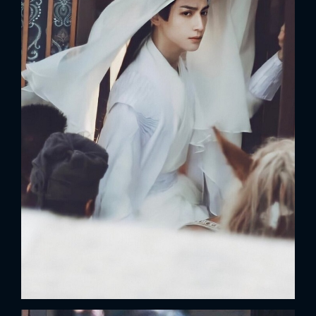
x
ĐĂNG NHẬP