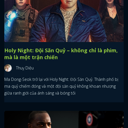
Holy Night: Đội Săn Quỷ – không chỉ là phim,
mà là một trận chiến
Thuỵ Diệu
Ma Dong-Seok trở lại với Holy Night: Đội Săn Quỷ. Thành phố bị
ma quỷ chiếm đóng và một đội săn quỷ không khoan nhượng
giữa ranh giới của ánh sáng và bóng tối