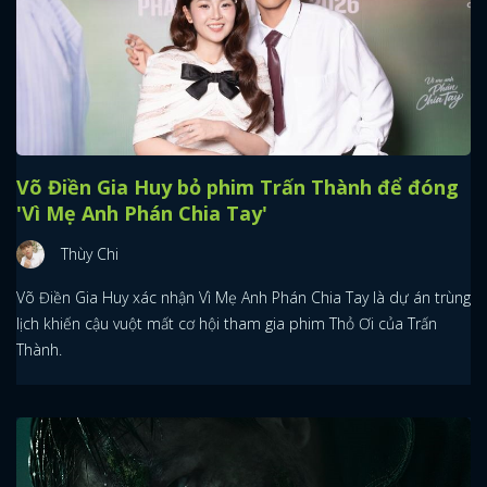
Võ Điền Gia Huy bỏ phim Trấn Thành để đóng
'Vì Mẹ Anh Phán Chia Tay'
Thùy Chi
Võ Điền Gia Huy xác nhận Vì Mẹ Anh Phán Chia Tay là dự án trùng
lịch khiến cậu vuột mất cơ hội tham gia phim Thỏ Ơi của Trấn
Thành.