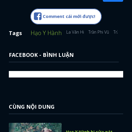
Comment cái mới được!
Hạo Y Hành
La Vân Hi
Trần Phi Vũ
Trần Dao
Tags
FACEBOOK - BÌNH LUẬN
CÙNG NỘI DUNG
Hạo Y Hành bị sửa nát