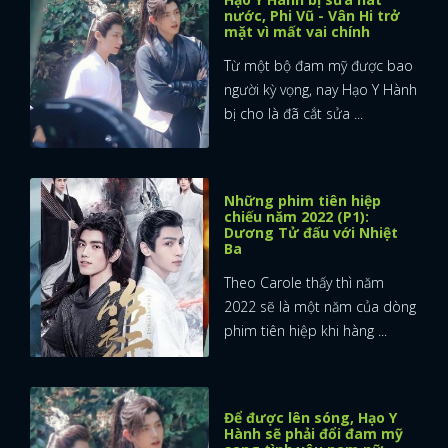
nước, Phi Vũ - Vân Hi trở
mặt vì mất vai chính
Từ một bộ đam mỹ được bao
người kỳ vọng, nay Hạo Y Hành
bị cho là đã cắt sửa ...
Những phim tiên hiệp
chiếu năm 2022 (P1):
Dương Tử đấu với Nhiệt
Ba
Theo Carole thấy thì năm
2022 sẽ là một năm của dòng
phim tiên hiệp khi hàng ...
Để được lên sóng, Hạo Y
Hành sẽ phải đổi đam mỹ