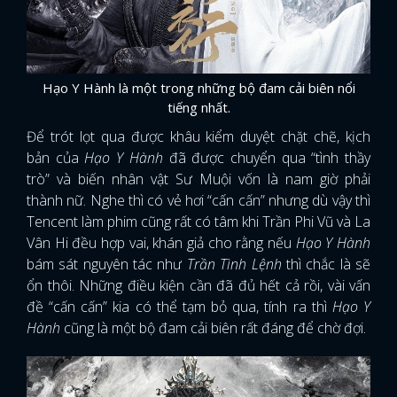
Hạo Y Hành là một trong những bộ đam cải biên nổi
tiếng nhất.
Để trót lọt qua được khâu kiểm duyệt chặt chẽ, kịch
bản của
Hạo Y Hành
đã được chuyển qua “tình thầy
trò” và biến nhân vật Sư Muội vốn là nam giờ phải
thành nữ. Nghe thì có vẻ hơi “cấn cấn” nhưng dù vậy thì
Tencent làm phim cũng rất có tâm khi Trần Phi Vũ và La
Vân Hi đều hợp vai, khán giả cho rằng nếu
Hạo Y Hành
bám sát nguyên tác như
Trần Tình Lệnh
thì chắc là sẽ
ổn thôi. Những điều kiện cần đã đủ hết cả rồi, vài vấn
đề “cấn cấn” kia có thể tạm bỏ qua, tính ra thì
Hạo Y
Hành
cũng là một bộ đam cải biên rất đáng để chờ đợi.