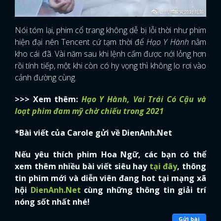
Nói tóm lại, phim cổ trang không dễ bị lỗi thời như phim
hiện đại nên Tencent cứ tạm thời để
Hạo Y Hành
nằm
kho cái đã. Vài năm sau khi lệnh cấm được nới lỏng hơn
rồi tính tiếp, một khi còn có hy vọng thì không lo rơi vào
cảnh đường cùng.
>>> Xem thêm:
Hạo Y Hành, Vai Trái Có Cậu và
loạt phim đam mỹ chờ chiếu trong 2021
*Bài viết của Carole gửi về DienAnh.Net
Nếu yêu thích phim Hoa Ngữ, các bạn có thể
xem thêm nhiều bài viết siêu hay
tại đây
, thông
tin phim mới và diễn viên đang hot tại mạng xã
hội
DienAnh.Net
cùng những thông tin giải trí
nóng sốt nhất nhé!
Gửi bài