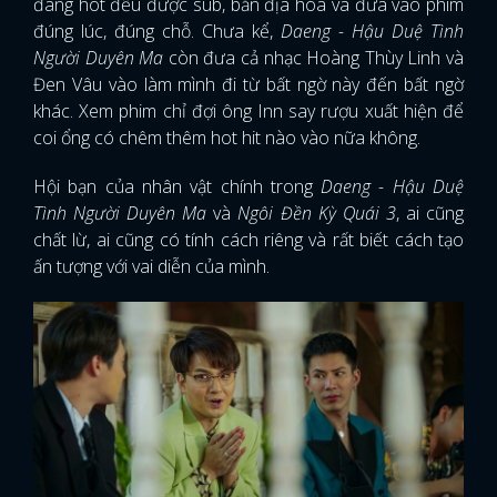
đang hot đều được sub, bản địa hóa và đưa vào phim
đúng lúc, đúng chỗ. Chưa kể,
Daeng - Hậu Duệ Tình
Người Duyên Ma
còn đưa cả nhạc Hoàng Thùy Linh và
Đen Vâu vào làm mình đi từ bất ngờ này đến bất ngờ
khác. Xem phim chỉ đợi ông Inn say rượu xuất hiện để
coi ổng có chêm thêm hot hit nào vào nữa không.
Hội bạn của nhân vật chính trong
Daeng - Hậu Duệ
Tình Người Duyên Ma
và
Ngôi Đền Kỳ Quái 3
, ai cũng
chất lừ, ai cũng có tính cách riêng và rất biết cách tạo
ấn tượng với vai diễn của mình.