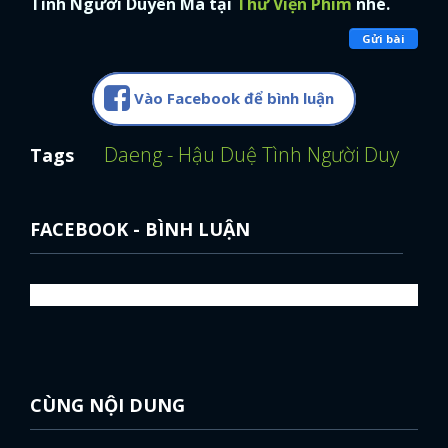
Tình Người Duyên Ma tại
Thư Viện Phim
nhé.
Gửi bài
Vào Facebook để bình luận
Daeng - Hậu Duệ Tình Người Duyên M
Tags
FACEBOOK - BÌNH LUẬN
CÙNG NỘI DUNG