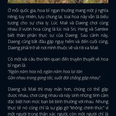
Ở mỗi quốc gia, hoa bỉ ngạn thường mang một ý nghĩa
riêng, tuy nhiên, tựu chung lại, loại hoa này vẫn là biểu
tượng cho sự chia ly. Lúc Mali và Daeng chơi cùng
nhau ở vườn hoa cũng là lúc mà Sri, Heng và Samlee
biết thân phận thực sự của Daeng. Sau cảnh này,
Daeng cũng bắt đầu gặp nguy hiểm và đến cuối cùng,
Daeng phải trở về nơi mình thuộc về và rời xa Mali.
Có một vài câu thơ liên quan đến truyền thuyết về hoa
bỉ ngạn là:
“Ngàn năm hoa nở, ngàn năm hoa lại tàn
Gần nhau trong gang tấc, suốt đời chẳng gặp nhau”.
Daeng và Mali thì may mắn hơn, chúng có thể gặp
được nhau, chơi cùng nhau và nảy sinh những tình cảm
đặc biệt hơn mức bạn bè bình thường với nhau. Nhưng
thực tế nó cũng chỉ là sự gặp gỡ “không chính thức” vì
một người trong thân xác người, còn một người chỉ là