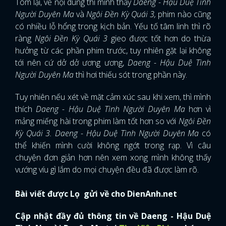
Tóm lại, về nội dung thì mình thấy
Daeng - Hậu Duệ Tình
Người Duyên Ma
và
Ngôi Đền Kỳ Quái 3,
phim nào cũng
có nhiều lỗ hổng trong kịch bản. Yếu tố tâm linh thì rõ
ràng
Ngôi Đền Kỳ Quái 3
gieo được tốt hơn do thừa
hưởng từ các phần phim trước, tuy nhiên gặt lại không
tới nên cứ dở dở ương ương,
Daeng - Hậu Duệ Tình
Người Duyên Ma
thì hơi thiếu sót trong phần này.
Tuy nhiên nếu xét về mặt cảm xúc sau khi xem, thì mình
thích
Daeng - Hậu Duệ Tình Người Duyên Ma
hơn vì
mảng miếng hài trong phim làm tốt hơn so với
Ngôi Đền
Kỳ Quái 3.
Daeng - Hậu Duệ Tình Người Duyên Ma
có
thể khiến mình cười không ngớt trong rạp. Vì câu
chuyện đơn giản hơn nên xem xong mình không thấy
vướng víu gì lắm do mọi chuyện đều đã được làm rõ.
Bài viết được Lọ gửi về cho DienAnh.net
Cập nhật đầy đủ thông tin về Daeng - Hậu Duệ