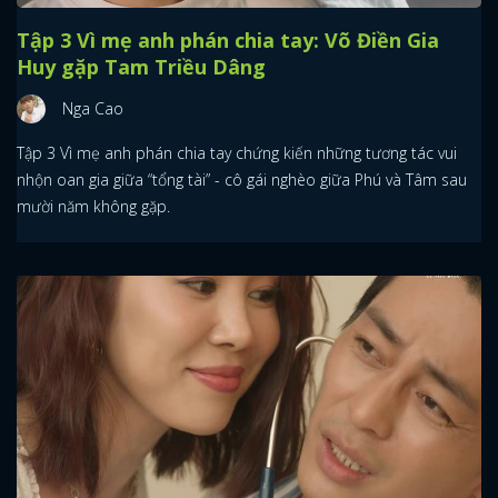
Tập 3 Vì mẹ anh phán chia tay: Võ Điền Gia
Huy gặp Tam Triều Dâng
Nga Cao
Tập 3 Vì mẹ anh phán chia tay chứng kiến những tương tác vui
nhộn oan gia giữa “tổng tài” - cô gái nghèo giữa Phú và Tâm sau
mười năm không gặp.