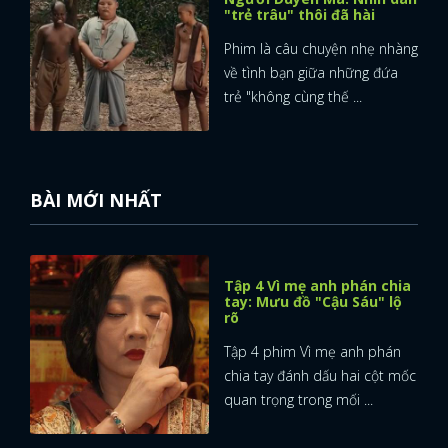
"trẻ trâu" thôi đã hài
Phim là câu chuyện nhẹ nhàng
về tình bạn giữa những đứa
trẻ "không cùng thế ...
BÀI MỚI NHẤT
Tập 4 Vì mẹ anh phán chia
tay: Mưu đồ "Cậu Sáu" lộ
rõ
Tập 4 phim Vì mẹ anh phán
chia tay đánh dấu hai cột mốc
quan trọng trong mối ...