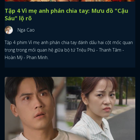
Tập 4 Vì mẹ anh phán chia tay: Mưu đồ "Cậu
Sáu" lộ rõ
Nga Cao
Tập 4 phim Vì mẹ anh phán chia tay đánh dấu hai cột mốc quan
trọng trong mối quan hệ giữa bộ tứ Triệu Phú - Thanh Tâm -
Hoàn Mỹ - Phan Minh.