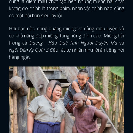
cũng là điểm mấu chốt tạo nên những miếng hài chất
lượng đó chính là trong phim, nhân vật chính nào cũng
có một hội bạn siêu lầy lội.
Hội bạn nào cũng quăng miếng vô cùng điêu luyện và
có khả năng đớp miếng, tung hứng đỉnh cao. Miếng hài
trong cả
Daeng - Hậu Duệ Tình Người Duyên Ma
và
Ngôi Đền Kỳ Quái 3
đều rất tự nhiên như lời ăn tiếng nói
hàng ngày.
x
ĐĂNG NHẬP