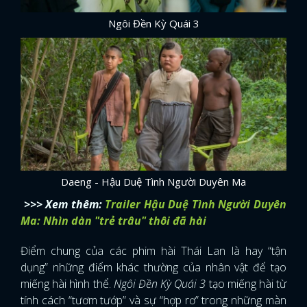
Ngôi Đền Kỳ Quái 3
Daeng - Hậu Duệ Tình Người Duyên Ma
>>> Xem thêm:
Trailer Hậu Duệ Tình Người Duyên
Ma: Nhìn dàn "trẻ trâu" thôi đã hài
Điểm chung của các phim hài Thái Lan là hay “tận
dụng” những điểm khác thường của nhân vật để tạo
miếng hài hình thể.
Ngôi Đền Kỳ Quái 3
tạo miếng hài từ
tính cách “tươm tướp” và sự “hợp rơ” trong những màn