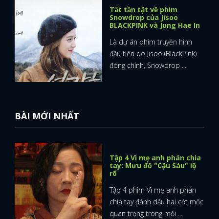
Tất tần tật về phim
Snowdrop của Jisoo
BLACKPINK và Jung Hae In
Là dự án phim truyền hình
đầu tiên do Jisoo (BlackPink)
đóng chính, Snowdrop ...
BÀI MỚI NHẤT
Tập 4 Vì mẹ anh phán chia
tay: Mưu đồ "Cậu Sáu" lộ
rõ
Tập 4 phim Vì mẹ anh phán
chia tay đánh dấu hai cột mốc
quan trọng trong mối ...