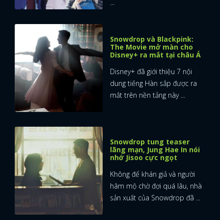
...
FACEBOOK
GOOGLE
Snowdrop và Blackpink:
The Movie mở màn cho
Disney+ ra mắt tại châu Á
Disney+ đã giới thiệu 7 nội
dung tiếng Hàn sắp được ra
mắt trên nền tảng này ...
Snowdrop tung teaser
lãng mạn, Jung Hae In nói
nhớ Jisoo cực ngọt
Không để khán giả và người
hâm mộ chờ đợi quá lâu, nhà
sản xuất của Snowdrop đã ...