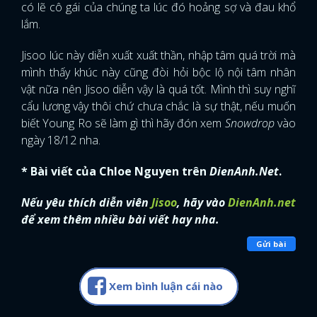
có lẽ cô gái của chúng ta lúc đó hoảng sợ và đau khổ
lắm.
Jisoo lúc này diễn xuất xuất thần, nhập tâm quá trời mà
mình thấy khúc này cũng đòi hỏi bộc lộ nội tâm nhân
vật nữa nên Jisoo diễn vậy là quá tốt. Mình thì suy nghĩ
cẩu lương vậy thôi chứ chưa chắc là sự thật, nếu muốn
biết Young Ro sẽ làm gì thì hãy đón xem
Snowdrop
vào
ngày 18/12 nha.
* Bài viết của Chloe Nguyen trên
DienAnh.Net
.
Nếu yêu thích diễn viên
Jisoo
, hãy vào
DienAnh.net
để xem thêm nhiều bài viết hay nha.
Gửi bài
Xem bình luận cái nào