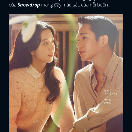
của
Snowdrop
mang đầy màu sắc của nỗi buồn.