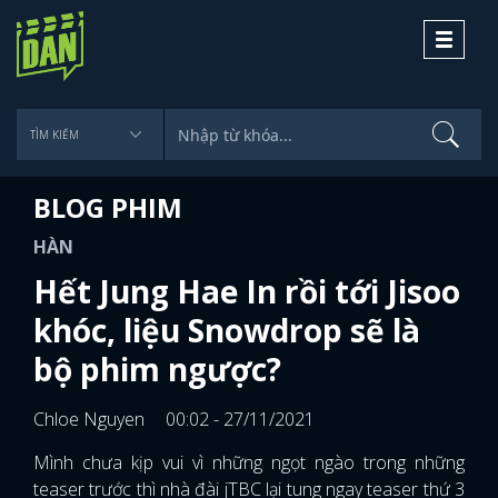
Toggle
navigati
BLOG PHIM
HÀN
Hết Jung Hae In rồi tới Jisoo
khóc, liệu Snowdrop sẽ là
bộ phim ngược?
Chloe Nguyen
00:02 - 27/11/2021
Mình chưa kịp vui vì những ngọt ngào trong những
teaser trước thì nhà đài jTBC lại tung ngay teaser thứ 3