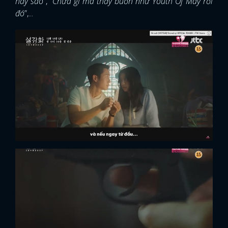
hay sao
”, “
Chưa gì mà thấy buồn như Youth Of May rồi
đó
”,...