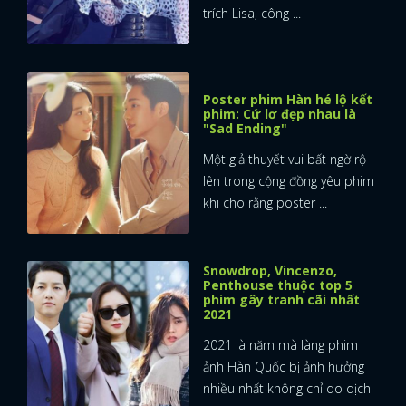
trích Lisa, công ...
Poster phim Hàn hé lộ kết
phim: Cứ lơ đẹp nhau là
"Sad Ending"
Một giả thuyết vui bất ngờ rộ
lên trong cộng đồng yêu phim
khi cho rằng poster ...
Snowdrop, Vincenzo,
Penthouse thuộc top 5
phim gây tranh cãi nhất
2021
2021 là năm mà làng phim
x
ảnh Hàn Quốc bị ảnh hưởng
ĐĂNG NHẬP
nhiều nhất không chỉ do dịch