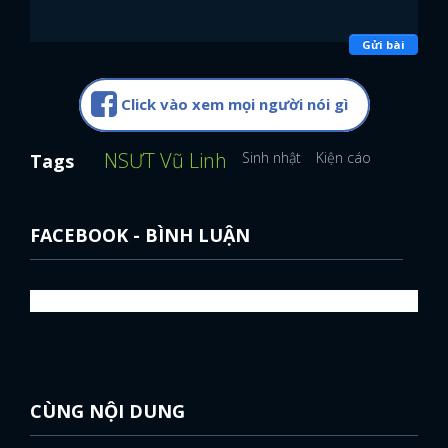
Gửi bài
Click vào xem mọi người nói gì
NSƯT Vũ Linh
Sinh nhật
Kiện cáo
Tags
FACEBOOK - BÌNH LUẬN
x
CÙNG NỘI DUNG
ĐĂNG NHẬP