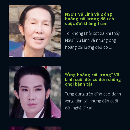
FACEBOOK
GOOGLE
NSƯT Vũ Linh và 2 ông
hoàng cải lương đều có
cuộc đời thăng trầm
Tôi không khỏi xót xa khi thấy
NSƯT Vũ Linh và những ông
hoàng cải lương đều có ...
"Ông hoàng cải lương” Vũ
Linh cuối đời cô đơn chống
chọi bệnh tật
Từng đứng trên đỉnh cao danh
vọng, tiền tài nhưng đến cuối
đời, nghệ sĩ cải ...