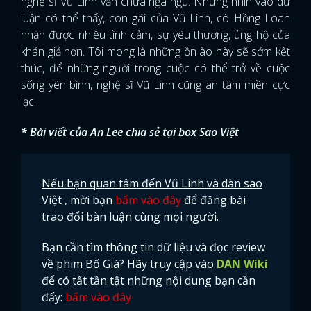
nghệ sĩ Vũ Linh vẫn chưa ngã ngũ. Nhưng nhìn vào dư
luận có thể thấy, con gái của Vũ Linh, cô Hồng Loan
nhận được nhiều tình cảm, sự yêu thương, ủng hộ của
khán giả hơn. Tôi mong là những ồn ào này sẽ sớm kết
thúc, để những người trong cuộc có thể trở về cuộc
sống yên bình, nghệ sĩ Vũ Linh cũng an tâm miền cực
lạc.
* Bài viết của
An Lee
chia sẻ tại box
Sao Việt
Nếu bạn quan tâm đến Vũ Linh và dàn sao
Việt
, mời bạn
bấm vào đây
để đăng bài
trao đổi bàn luận cùng mọi người.
Bạn cần tìm thông tin dữ liệu và đọc review
về phim
Bố Già
? Hãy truy cập vào
DAN Wiki
để có tất tần tật những nội dung bạn cần
đấy:
bấm vào đây