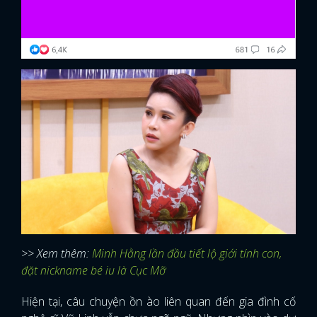
>> Xem thêm:
Minh Hằng lần đầu tiết lộ giới tính con,
đặt nickname bé iu là Cục Mỡ
Hiện tại, câu chuyện ồn ào liên quan đến gia đình cố