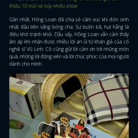
Khâu 10 mũi và hủy nhiều show
Gần nhất, Hồng Loan đã chia sẻ cảm xúc khi đón sinh
nhật đầu tiên vắng bóng cha. Sự buồn bã, hụt hẫng là
điều khó tránh khỏi. Dẫu vậy, Hồng Loan vẫn cảm thấy
ấm áp khi nhận được nhiều lời an ủi từ khán giả của cố
nghệ sĩ Vũ Linh. Cô cũng gửi lời cảm ơn tới những món
quà, những lời động viên và lời chúc phúc của mọi người
dành cho mình.