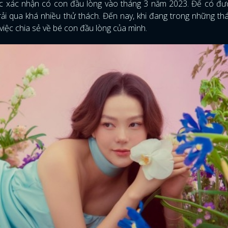
c xác nhận có con đầu lòng vào tháng 3 năm 2023. Để có đư
rải qua khá nhiều thử thách. Đến nay, khi đang trong những th
 việc chia sẻ về bé con đầu lòng của mình.