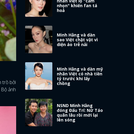
nhân Việt lộ "cằm
nhọn" khiến fan tá
hoả
Minh Hằng và dàn
sao Việt chật vật vì
diện áo trễ nải
Minh Hằng và dàn mỹ
nhân Việt có nhà tiền
tỷ trước khi lấy
 trồ bởi
chồng
. Bộ ảnh
NSND Minh Hằng
đóng Đấu Trí: Nữ Táo
quân lâu rồi mới lại
lên sóng