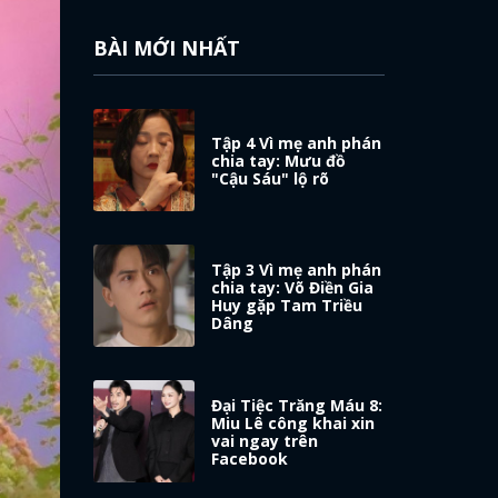
BÀI MỚI NHẤT
Tập 4 Vì mẹ anh phán
chia tay: Mưu đồ
"Cậu Sáu" lộ rõ
Tập 3 Vì mẹ anh phán
chia tay: Võ Điền Gia
Huy gặp Tam Triều
Dâng
Đại Tiệc Trăng Máu 8:
Miu Lê công khai xin
vai ngay trên
Facebook