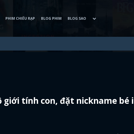
PHIM CHIẾU RẠP
BLOG PHIM
BLOG SAO
 giới tính con, đặt nickname bé i