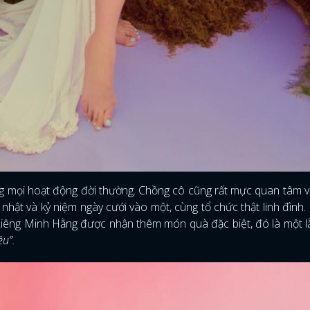
g mọi hoạt động đời thường. Chồng cô cũng rất mực quan tâm v
nhật và kỷ niệm ngày cưới vào một, cùng tổ chức thật linh đình.
. Riêng Minh Hằng được nhận thêm món quà đặc biệt, đó là một 
u”.