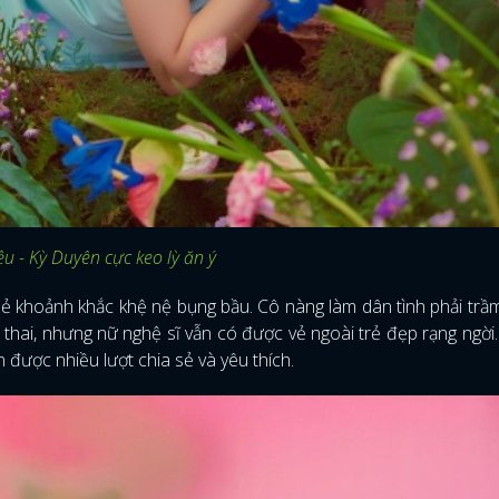
u - Kỳ Duyên cực keo lỳ ăn ý
ẻ khoảnh khắc khệ nệ bụng bầu. Cô nàng làm dân tình phải trầm
thai, nhưng nữ nghệ sĩ vẫn có được vẻ ngoài trẻ đẹp rạng ngời
ược nhiều lượt chia sẻ và yêu thích.