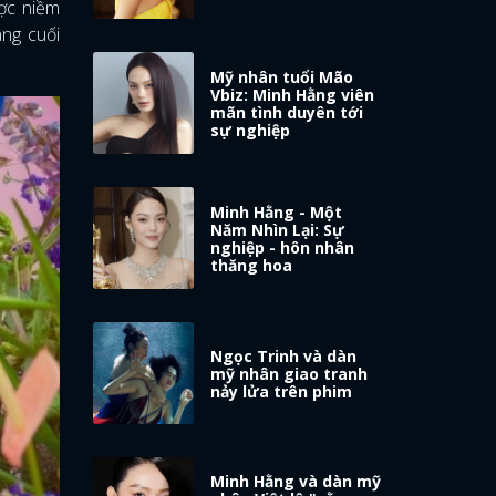
ợc niềm
áng cuối
Mỹ nhân tuổi Mão
Vbiz: Minh Hằng viên
mãn tình duyên tới
sự nghiệp
Minh Hằng - Một
Năm Nhìn Lại: Sự
nghiệp - hôn nhân
thăng hoa
Ngọc Trinh và dàn
mỹ nhân giao tranh
nảy lửa trên phim
Minh Hằng và dàn mỹ