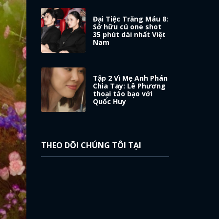
Đại Tiệc Trăng Máu 8:
Sở hữu cú one shot
35 phút dài nhất Việt
Nam
Tập 2 Vì Mẹ Anh Phán
Chia Tay: Lê Phương
thoại táo bạo với
Quốc Huy
THEO DÕI CHÚNG TÔI TẠI