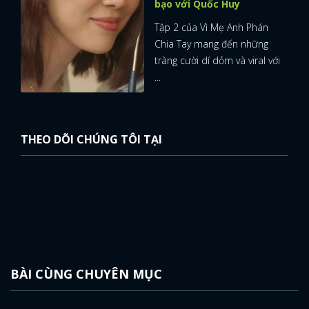
bạo với Quốc Huy
Tập 2 của Vì Mẹ Anh Phán
Chia Tay mang đến những
tràng cười dí dỏm và viral với
...
THEO DÕI CHÚNG TÔI TẠI
BÀI CÙNG CHUYÊN MỤC