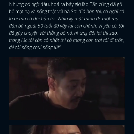
Nhưng có ngờ đâu, hoá ra bây giờ lão Tấn cũng đã gỡ
bỏ mặt nạ và sống thật với bà Sa:
“Cô hận tôi, cô nghĩ cô
là ai mà cô đòi hận tôi. Nhìn kỹ mặt mình đi, một mụ
đàn bà ngoài 50 tuổi đã vậy lại còn chảnh. Vì yêu cô, tôi
đã gây chuyện với thằng bố nó, nhưng đổi lại thì sao,
trong lúc tôi cần cô nhất thì cô mang con trai tôi đi trốn,
để tôi sống chui sống lủi“.