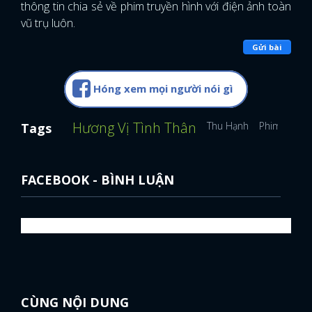
thông tin chia sẻ về phim truyền hình với điện ảnh toàn
vũ trụ luôn.
FACEBOOK
GOOGLE
Gửi bài
Hóng xem mọi người nói gì
Hương Vị Tình Thân
Thu Hạnh
Phim Việt 
Tags
FACEBOOK - BÌNH LUẬN
CÙNG NỘI DUNG