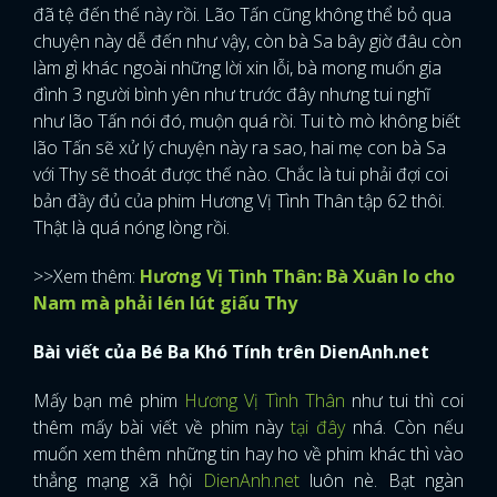
đã tệ đến thế này rồi. Lão Tấn cũng không thể bỏ qua
chuyện này dễ đến như vậy, còn bà Sa bây giờ đâu còn
làm gì khác ngoài những lời xin lỗi, bà mong muốn gia
đình 3 người bình yên như trước đây nhưng tui nghĩ
như lão Tấn nói đó, muộn quá rồi. Tui tò mò không biết
lão Tấn sẽ xử lý chuyện này ra sao, hai mẹ con bà Sa
với Thy sẽ thoát được thế nào. Chắc là tui phải đợi coi
bản đầy đủ của phim Hương Vị Tình Thân tập 62 thôi.
Thật là quá nóng lòng rồi.
>>Xem thêm:
Hương Vị Tình Thân: Bà Xuân lo cho
Nam mà phải lén lút giấu Thy
Bài viết của Bé Ba Khó Tính trên DienAnh.net
Mấy bạn mê phim
Hương Vị Tình Thân
như tui thì coi
thêm mấy bài viết về phim này
tại đây
nhá. Còn nếu
x
muốn xem thêm những tin hay ho về phim khác thì vào
ĐĂNG NHẬP
thẳng mạng xã hội
DienAnh.net
luôn nè. Bạt ngàn