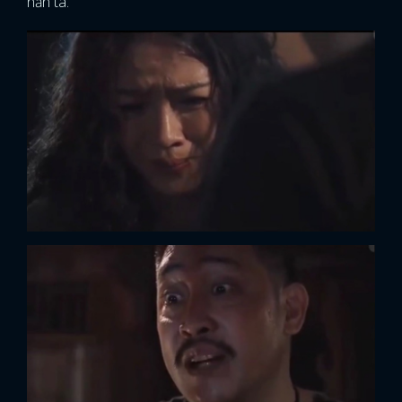
hắn ta.