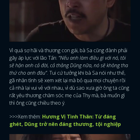
Vì quá sợ hãi và thương con gái, bà Sa cũng đành phải
gây áp lực với lão Tấn:
“Nếu anh làm điều gì với nó, tôi
sẽ hận anh cả đời, cả thằng Dũng nữa, nó sẽ không tha
thứ cho anh đâu”.
Tui cứ tưởng khi bà Sa nói như thế,
gã nhân tình sẽ xem xét lại mà bỏ qua mọi chuyện rồi
cả nhà lại vui vẻ với nhau, vì dù sao xưa giờ ông ta cũng
rất yêu thương chăm sóc mẹ của Thy mà, bà muốn gì
thì ông cũng chiều theo ý.
>>>Xem thêm:
Hương Vị Tình Thân: Từ đáng
ghét, Dũng trở nên đáng thương, tội nghiệp