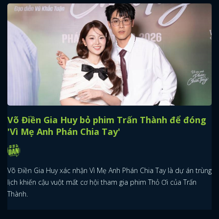
Võ Điền Gia Huy bỏ phim Trấn Thành để đóng
'Vì Mẹ Anh Phán Chia Tay'
Võ Điền Gia Huy xác nhận Vì Mẹ Anh Phán Chia Tay là dự án trùng
lịch khiến cậu vuột mất cơ hội tham gia phim Thỏ Ơi của Trấn
Thành.