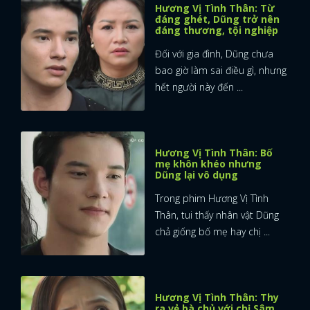
Hương Vị Tình Thân: Từ
đáng ghét, Dũng trở nên
đáng thương, tội nghiệp
Đối với gia đình, Dũng chưa
bao giờ làm sai điều gì, nhưng
hết người này đến ...
Hương Vị Tình Thân: Bố
mẹ khôn khéo nhưng
Dũng lại vô dụng
Trong phim Hương Vị Tình
Thân, tui thấy nhân vật Dũng
chả giống bố mẹ hay chị ...
Hương Vị Tình Thân: Thy
ra vẻ bà chủ với chị Sâm,