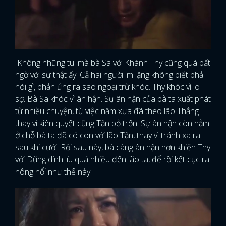
Không những tui mà bà Sa với Khánh Thy cũng quá bất
ngờ với sự thật ấy. Cả hai người im lặng không biết phải
nói gì, phản ứng ra sao ngoại trừ khóc. Thy khóc vì lo
sợ. Bà Sa khóc vì ân hận. Sự ân hận của bà ta xuất phát
từ nhiều chuyện, từ việc năm xưa đã theo lão Thắng
thay vì kiên quyết cũng Tấn bỏ trốn. Sự ân hận còn nằm
ở chỗ bà ta đã có con với lão Tấn, thay vì tránh xa ra
sau khi cưới. Rồi sau này, bà càng ân hận hơn khiến Thy
với Dũng dính líu quá nhiều đến lão ta, để rồi kết cục ra
nông nổi như thế này.