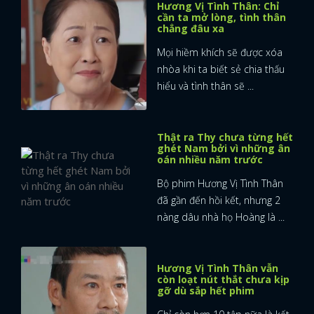
Hương Vị Tình Thân: Chỉ
cần ta mở lòng, tình thân
chẳng đâu xa
Mọi hiềm khích sẽ được xóa
nhòa khi ta biết sẻ chia thấu
hiểu và tình thân sẽ ...
Thật ra Thy chưa từng hết
ghét Nam bởi vì những ân
oán nhiều năm trước
Bộ phim Hương Vị Tình Thân
đã gần đến hồi kết, nhưng 2
nàng dâu nhà họ Hoàng là ...
Hương Vị Tình Thân vẫn
còn loạt nút thắt chưa kịp
x
gỡ dù sắp hết phim
ĐĂNG NHẬP