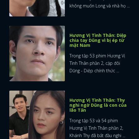
không muốn Long và nhà họ ...
Hương Vị Tình Thân: Diệp
chia tay Dũng vì bị ép từ
mặt Nam
Trong tập 53 phim Hương Vị
Tình Thân phần 2, cặp đôi
Dũng - Diệp chính thức ...
Hương Vị Tình Thân: Thy
nghi ngờ Dũng là con của
lão Tấn
Trong tập 53 và 54 phim
Hương Vị Tình Thân phần 2,
Khánh Thy đã bắt đầu nghi ...