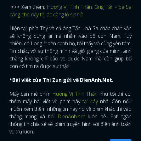
>>> Xem thêm:
Hương Vị Tình Thân: Ông Tấn - bà Sa
càng che đậy tội ác càng lộ sơ hở
Hiện tại, phía Thy và cả ông Tấn - bà Sa chắc chắn vẫn
sẽ không dừng lại mà nhắm vào bố con Nam. Tuy
nhiên, có Long ở bên cạnh họ, tôi thấy vô cùng yên tâm.
Tin chắc, với sự thông minh và giỏi giang của mình, anh
chàng không chỉ bảo vệ được Nam mà còn giúp bố
con cô tìm ra được sự thật!
*Bài viết của Thi Zun gửi về DienAnh.Net.
Mấy bạn mê phim
Hương Vị Tình Thân
như tôi thì coi
thêm mấy bài viết về phim này
tại đây
nhá. Còn nếu
muốn xem thêm những tin hay ho về phim khác thì vào
thẳng mạng xã hội
DienAnh.net
luôn nè. Bạt ngàn
thông tin chia sẻ về phim truyền hình với điện ảnh toàn
vũ trụ luôn.