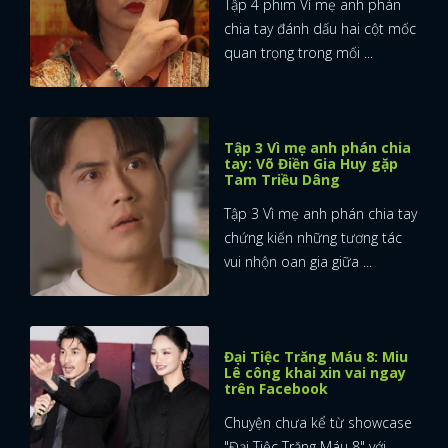
Tập 4 phim Vì mẹ anh phán
chia tay đánh dấu hai cột mốc
quan trọng trong mối ...
Tập 3 Vì mẹ anh phán chia
tay: Võ Điền Gia Huy gặp
Tam Triều Dâng
Tập 3 Vì mẹ anh phán chia tay
chứng kiến những tương tác
vui nhộn oan gia giữa ...
Đại Tiệc Trăng Máu 8: Miu
Lê công khai xin vai ngay
trên Facebook
Chuyện chưa kể từ showcase
"Đại Tiệc Trăng Máu 8" với