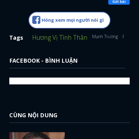
Gửi bài
Hóng xem mọi người nói gì
Hương Vị Tình Thân
Mạnh Trường
Phương
Tags
FACEBOOK - BÌNH LUẬN
CÙNG NỘI DUNG