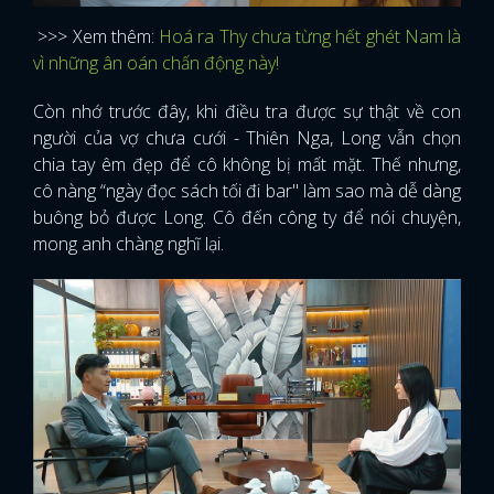
>>> Xem thêm:
Hoá ra Thy chưa từng hết ghét Nam là
vì những ân oán chấn động này!
Còn nhớ trước đây, khi điều tra được sự thật về con
người của vợ chưa cưới - Thiên Nga, Long vẫn chọn
chia tay êm đẹp để cô không bị mất mặt. Thế nhưng,
cô nàng “ngày đọc sách tối đi bar" làm sao mà dễ dàng
buông bỏ được Long. Cô đến công ty để nói chuyện,
mong anh chàng nghĩ lại.