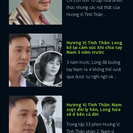
Chỉ còn hơn 10 tập nữa là kết
thúc nhưng các nút thắt của
FACEBOOK
GOOGLE
Hương Vị Tình Thân ...
Hương Vị Tình Thân: Long
kể lại cảm xúc khi chia tay
Nam 3 năm trước
3 năm trước, Long đã buông
tay Nam ra vì không thể vượt
qua được sự nghi ngờ và ...
Hương Vị Tình Thân: Nam
suýt đòi ly hôn, Long hứa
sẽ ở bên cả đời
Trong tập 53 phim Hương Vị
Tình Thân phần 2, Nam vì