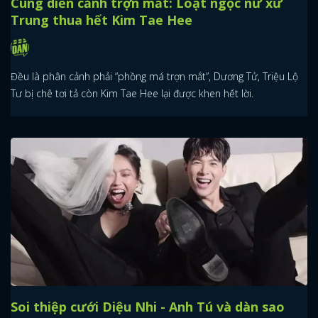
Cùng diễn cảnh trợn mắt: Loạt ngọc nữ xứ
Trung thua hết Kim Tae Hee
Đều là phân cảnh phải “phồng má trợn mắt”, Dương Tử, Triệu Lộ
Tư bị chê tơi tả còn Kim Tae Hee lại được khen hết lời.
Soi thiệp cưới Diệu Nhi - Anh Tú và dàn sao