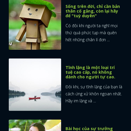
Sống trên đời, chỉ cần bản
thân cố gắng, còn lại hãy
để "tuỳ duyên"
Có đôi khi người ta nghĩ mọi
thứ quá phức tạp mà quên
hết những chân lí đơn ...
Tĩnh lặng là một loại trí
tuệ cao cấp, nó không
dành cho người tự cao.
Đôi khi, sự tĩnh lặng của bạn là
cách ứng xử khôn ngoan nhất.
Hãy im lặng và ...
x
ĐĂNG NHẬP
Bài học của sự trưởng