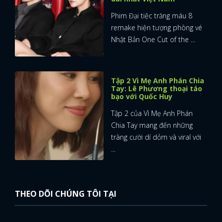
Phim Đại tiệc trăng máu 8
remake hiện tượng phòng vé
Nhật Bản One Cut of the ...
Tập 2 Vì Mẹ Anh Phán Chia
Tay: Lê Phương thoại táo
bạo với Quốc Huy
Tập 2 của Vì Mẹ Anh Phán
Chia Tay mang đến những
tràng cười dí dỏm và viral với
...
THEO DÕI CHÚNG TÔI TẠI