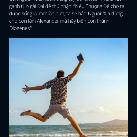
ganh tị. Ngài Đại đế thú nhận: “Nếu Thượng Đế cho ta
được sống lại một lần nữa, ta sẽ bảo Người: ‘Xin đừng
cho con làm Alexander mà hãy biến con thành
Diogenes’”.