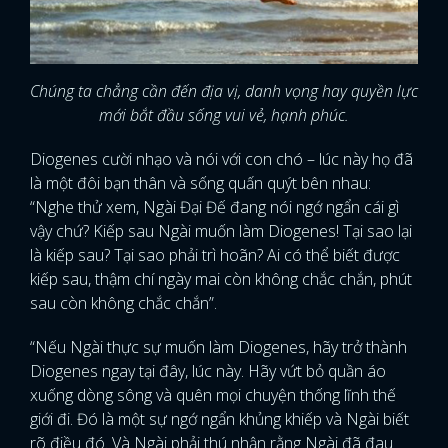
Chúng ta chẳng cần đến địa vị, danh vọng hay quyền lực
mới bắt đầu sống vui vẻ, hạnh phúc.
Diogenes cười nhạo và nói với con chó – lúc này họ đã
là một đôi bạn thân và sống quấn quýt bên nhau:
“Nghe thử xem, Ngài Đại Đế đang nói ngớ ngẩn cái gì
vậy chứ? Kiếp sau Ngài muốn làm Diogenes! Tại sao lại
là kiếp sau? Tại sao phải trì hoãn? Ai có thể biết được
kiếp sau, thậm chí ngày mai còn không chắc chắn, phút
sau còn không chắc chắn”.
“Nếu Ngài thực sự muốn làm Diogenes, hãy trở thành
Diogenes ngay tại đây, lúc này. Hãy vứt bỏ quần áo
xuống dòng sông và quên mọi chuyện thống lĩnh thế
giới đi. Đó là một sự ngớ ngẩn khủng khiếp và Ngài biết
rõ điều đó. Và Ngài phải thú nhận rằng Ngài đã đau