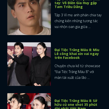
tay: Võ Điền Gia Huy gặp
Tam Triều Dâng
Tập 3 Vì mẹ anh phán chia tay
chứng kiến những tương tác
vui nhộn oan gia giữa ...
Đại Tiệc Trăng Máu 8: Miu
Lê công khai xin vai ngay
trên Facebook
Chuyện chưa kể từ showcase
"Đại Tiệc Trăng Máu 8" với
màn tái xuất của lão ...
Đại Tiệc Trăng Máu 8: Sở
hữu cú one shot 35 phút
dài nhất Việt Nam