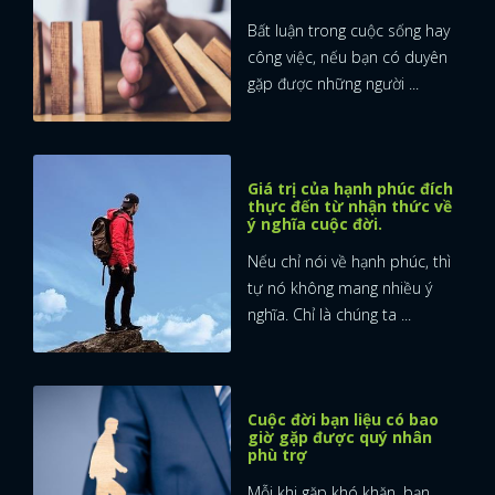
Bất luận trong cuộc sống hay
công việc, nếu bạn có duyên
gặp được những người ...
Giá trị của hạnh phúc đích
thực đến từ nhận thức về
ý nghĩa cuộc đời.
Nếu chỉ nói về hạnh phúc, thì
tự nó không mang nhiều ý
nghĩa. Chỉ là chúng ta ...
Cuộc đời bạn liệu có bao
giờ gặp được quý nhân
phù trợ
Mỗi khi gặp khó khăn, bạn