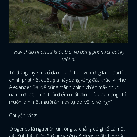
Hãy chấp nhận sự khác biệt và đừng phán xét bất kỳ
một ai
Từ đông tây kim cổ đã có biết bao vị tướng lãnh đại tài,
chinh phạt hết quốc gia này sang vùng đất khác. Ví như
Alexander Đại đế dũng mãnh chinh chiến mấy chục
năm trời, đến một thời điểm nhất định nào đó cũng chỉ
muốn làm một người ăn mày tự do, vô lo vô nghĩ.
Chuyện rằng:
Diogenes là người ăn xin, ông ta chẳng có gì kể cả một
cái bình bát. Đức Phật ít ra còn có được chiếc bình và