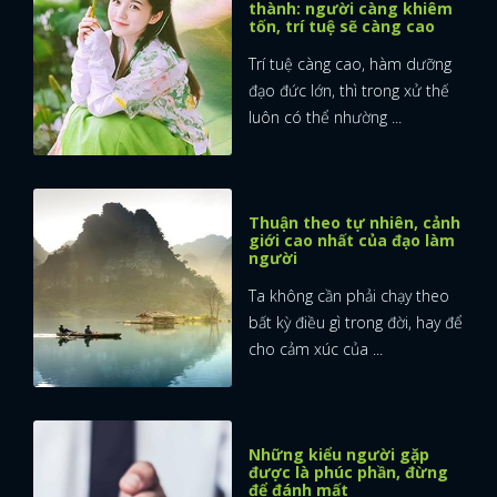
thành: người càng khiêm
tốn, trí tuệ sẽ càng cao
FACEBOOK
GOOGLE
Trí tuệ càng cao, hàm dưỡng
đạo đức lớn, thì trong xử thế
luôn có thể nhường ...
Thuận theo tự nhiên, cảnh
giới cao nhất của đạo làm
người
Ta không cần phải chạy theo
bất kỳ điều gì trong đời, hay để
cho cảm xúc của ...
Những kiểu người gặp
được là phúc phần, đừng
để đánh mất