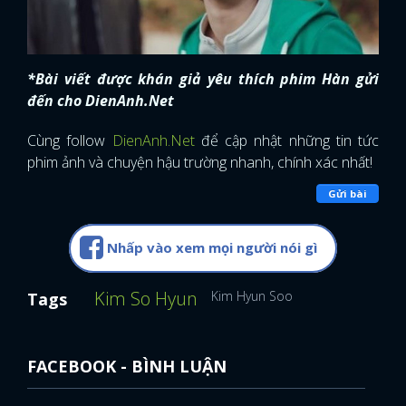
FACEBOOK
GOOGLE
*Bài viết được khán giả yêu thích phim Hàn gửi
đến cho DienAnh.Net
Cùng follow
DienAnh.Net
để cập nhật những tin tức
phim ảnh và chuyện hậu trường nhanh, chính xác nhất!
Gửi bài
Nhấp vào xem mọi người nói gì
Kim So Hyun
Kim Hyun Soo
Tags
FACEBOOK - BÌNH LUẬN