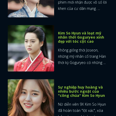
phim mới nhận được vô số lời
khen của cư dân mạng. ...
Kim So Hyun và loạt mỹ
nhân thời Goguryeo xinh
đẹp với tóc cột cao
Không giống thời Joseon,
những mỹ nhân cổ trang Hàn
thời kỳ Goguryeo có những ...
Sự nghiệp huy hoàng và
nhiều bước ngoặt của
"công chúa" Kim So Hyun
Nữ diễn viên 9X Kim So Hyun
đã hoàn toàn "lột xác", xóa