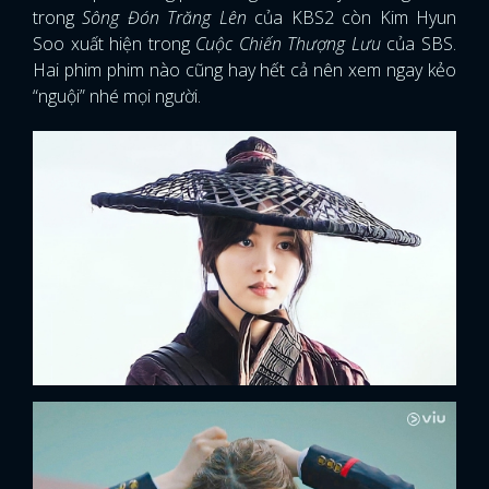
trong
Sông Đón Trăng Lên
của KBS2 còn Kim Hyun
Soo xuất hiện trong
Cuộc Chiến Thượng Lưu
của SBS.
Hai phim phim nào cũng hay hết cả nên xem ngay kẻo
“nguội” nhé mọi người.