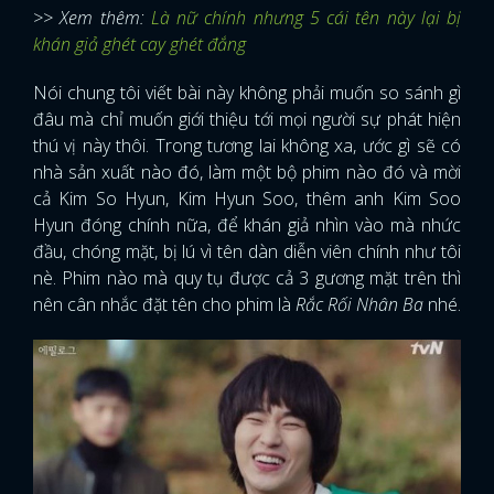
>> Xem thêm:
Là nữ chính nhưng 5 cái tên này lại bị
khán giả ghét cay ghét đắng
Nói chung tôi viết bài này không phải muốn so sánh gì
đâu mà chỉ muốn giới thiệu tới mọi người sự phát hiện
thú vị này thôi. Trong tương lai không xa, ước gì sẽ có
nhà sản xuất nào đó, làm một bộ phim nào đó và mời
cả Kim So Hyun, Kim Hyun Soo, thêm anh Kim Soo
Hyun đóng chính nữa, để khán giả nhìn vào mà nhức
đầu, chóng mặt, bị lú vì tên dàn diễn viên chính như tôi
nè. Phim nào mà quy tụ được cả 3 gương mặt trên thì
nên cân nhắc đặt tên cho phim là
Rắc Rối Nhân Ba
nhé.
x
ĐĂNG NHẬP