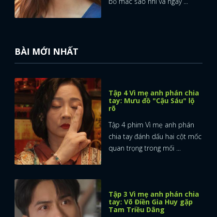
bỏ mác sao nhí và ngày ...
BÀI MỚI NHẤT
Tập 4 Vì mẹ anh phán chia
tay: Mưu đồ "Cậu Sáu" lộ
rõ
Tập 4 phim Vì mẹ anh phán
chia tay đánh dấu hai cột mốc
quan trọng trong mối ...
Tập 3 Vì mẹ anh phán chia
tay: Võ Điền Gia Huy gặp
Tam Triều Dâng