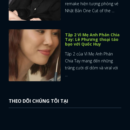
remake hiện tượng phòng vé
Nhật Bản One Cut of the ...
Tập 2 Vì Mẹ Anh Phán Chia
Tay: Lê Phương thoại táo
bạo với Quốc Huy
Tập 2 của Vì Mẹ Anh Phán
Chia Tay mang đến những
tràng cười dí dỏm và viral với
...
THEO DÕI CHÚNG TÔI TẠI