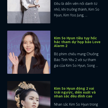
Đều là diễn viên nổi danh từ
nhỏ, khi trưởng thành, Kim So
Hyun, Kim Yoo Jung, ...
Kim So Hyun tiều tụy hốc
hác tham dự họp báo Love
Alarm 2
Bộ phim chiếu mạng Chuông
Báo Tình Yêu 2 với sự tham
gia của Kim So Hyun, Song ...
Kim So Hyun đóng 2 vai
trái ngược, diễn xuất và
nhan sắc đều đỉnh cao
Nhan sắc Kim So Hyun trong