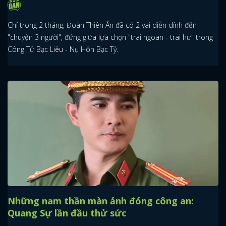
Chỉ trong 2 tháng, Đoàn Thiên Ân đã có 2 vai diễn dính đến
"chuyện 3 người", đứng giữa lựa chọn "trai ngoan - trai hư" trong
Công Tử Bạc Liêu - Nụ Hôn Bạc Tỷ.
Những nam thần màn ảnh đóng công an:
Quang Sự lần đầu thử sức