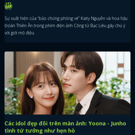
Sự xuất hiện của “bảo chứng phòng vé” Kaity Nguyễn và hoa hậu
Đoàn Thiên Ân trong phim điện ảnh Công tử Bạc Liêu gây chú ý
với giới mộ điệu.
Các idol đẹp đôi trên màn ảnh: Yoona - Junho
tình tứ tưởng như hẹn hò