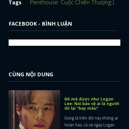
Penthouse: Cuộc Chiến Thượng Lưu
K
Tags
FACEBOOK - BÌNH LUẬN
CÙNG NỘI DUNG
Đố mà được như Logan
Lee: Nói bảo vệ ai là người
đó lại "bay màu"
x
Đúng là trên đời này không ai
ĐĂNG NHẬP
hoàn hào cả và ngay Logan