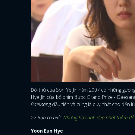
Đối thủ của Son Ye Jin năm 2007 có những gươn
Hye Jin của bộ phim được Grand Prize - Daesan
Baeksang
đầu tiên và cũng là duy nhất cho đến lú
>> Bạn có biết:
Những bộ cánh đẹp nhất thảm đỏ
Yoon Eun Hye