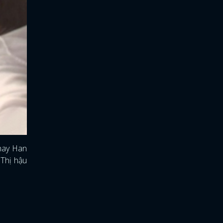
ay Han
 Thị hậu