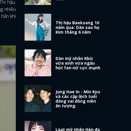
Thị hậu.
ng nhiều
 hẳn khi
Thị hậu Baeksang 10
.
năm qua: Dàn sao họ
Kim thắng 6 năm
Dàn mỹ nhân Kbiz
vừa xinh vừa ngầu
hút fan nữ cực mạnh
Jung Hae In - Min Kyu
và các cặp lệch tuổi
đóng vai đồng niên
ấn tượng
Loạt mỹ nhân Hàn đọ