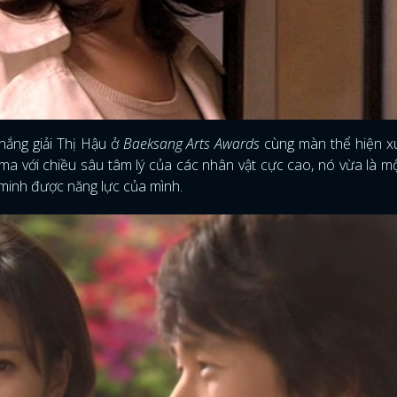
FACEBOOK
GOOGLE
thắng giải Thị Hậu ở
Baeksang Arts Awards
cùng màn thể hiện xu
ma với chiều sâu tâm lý của các nhân vật cực cao, nó vừa là m
g minh được năng lực của mình.