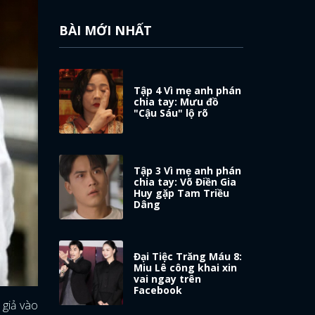
BÀI MỚI NHẤT
Tập 4 Vì mẹ anh phán
chia tay: Mưu đồ
"Cậu Sáu" lộ rõ
Tập 3 Vì mẹ anh phán
chia tay: Võ Điền Gia
Huy gặp Tam Triều
Dâng
Đại Tiệc Trăng Máu 8:
Miu Lê công khai xin
vai ngay trên
Facebook
 giả vào