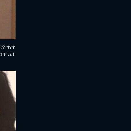
ất thần
ột thách