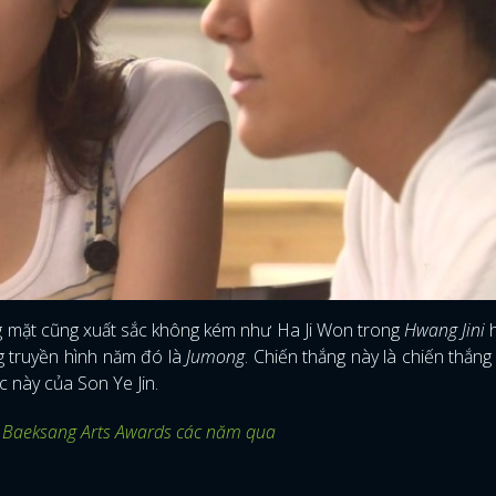
g mặt cũng xuất sắc không kém như Ha Ji Won trong
Hwang Jini
h
g truyền hình năm đó là
Jumong
. Chiến thắng này là chiến thắng
c này của Son Ye Jin.
 Baeksang Arts Awards các năm qua