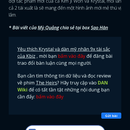
đợi tác phẩm mới của cả Kim Ji Won và Krystal, mỗi lần
cả 2 tái xuất là sẽ mang đến một hình ảnh mới mẻ thú vị
lắm.
* Bài viết của
Mỳ Quảng
chia sẻ tại box
Sao Hàn
Yêu thích Krystal và dàn mỹ nhân 9x tài sắc
của Kbiz
, mời bạn
bấm vào đây
để đăng bài
trao đổi bàn luận cùng mọi người.
Bạn cần tìm thông tin dữ liệu và đọc review
về phim
The Heirs
? Hãy truy cập vào
DAN
Wiki
để có tất tần tật những nội dung bạn
cần đấy:
bấm vào đây
Gửi bài