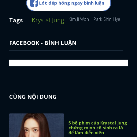
Lót dép hóng ngay bình luận
Krystal Jung
Kim Ji Won
Park Shin Hye
Tags
FACEBOOK - BÌNH LUẬN
CÙNG NỘI DUNG
5 bộ phim của Krystal Jung
chứng minh cô sinh ra là
để làm diễn viên