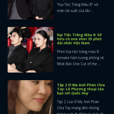
"Đại Tiệc Trăng Máu 8" với
màn tái xuất của lão ...
Đại Tiệc Trăng Máu 8: Sở
hữu cú one shot 35 phút
dài nhất Việt Nam
Phim Đại tiệc trăng máu 8
remake hiện tượng phòng vé
Nhật Bản One Cut of the ...
Tập 2 Vì Mẹ Anh Phán Chia
Tay: Lê Phương thoại táo
bạo với Quốc Huy
Tập 2 của Vì Mẹ Anh Phán
Chia Tay mang đến những
tràng cười dí dỏm và viral với