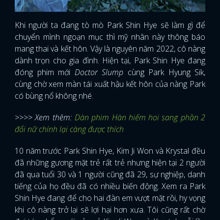
Khi người ta đang tò mò Park Shin Hye sẽ làm gì để
chuyển mình ngoạn mục thì mỹ nhân này thông báo
mang thai và kết hôn. Vậy là nguyên năm 2022, cô nàng
dành trọn cho gia đình. Hiện tại, Park Shin Hye đang
đóng phim mới
Doctor Slump
cùng Park Hyung Sik,
cùng chờ xem màn tái xuất hậu kết hôn của nàng Park
có bùng nổ không nhé.
>>>> Xem thêm:
Dàn phim Hàn hiếm hoi sang phần 2
đổi nữ chính lại càng được thích
10 năm trước Park Shin Hye, Kim Ji Won và Krystal đều
đã những gương mặt trẻ rất trẻ nhưng hiện tại 2 người
đã qua tuổi 30 và 1 người cũng đã 29, sự nghiệp, danh
tiếng của họ đều đã có nhiều biến động. Xem ra Park
Shin Hye đang để cho hai đàn em vượt mặt rồi, hy vọng
khi cô nàng trở lại sẽ lợi hại hơn xưa. Tôi cũng rất chờ