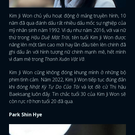
Kim Ji Won chủ yếu hoạt động ở mảng truyền hình, 10
năm đã qua đánh dấu rất nhiều dấu mốc sự nghiệp của
mỹ nhân sinh năm 1992. Ví dụ như năm 2016, với vai nữ
thứ trong
Hậu Duệ Mặt Trời,
tên tuổi Kim Ji Won được
nâng lên một tầm cao mới hay lần đầu tiên lên chính đã
ghi dấu ấn với hình tượng nữ chính mạnh mẽ, hết mình
vì đam mê trong
Thanh Xuân Vật Vã
.
Kim Ji Won cũng không đóng khung mình ở những bộ
phim tình cảm. Năm 2022, Kim Ji Won tiếp tục đúng đắn
khi đóng
Nhật Ký Tự Do Của Tôi
và lọt đề cử Thị hậu
Baeksang luôn đấy. Tin chắc tuổi 30 của Kim Ji Won sẽ
còn rực rỡ hơn tuổi 20 đã qua.
Park Shin Hye
x
ĐĂNG NHẬP