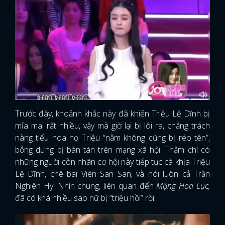
Trước đây, khoảnh khắc này đã khiến Triệu Lệ Dĩnh bị
mỉa mai rất nhiều, vậy mà giờ lại bị lôi ra, chẳng trách
nàng tiểu hoa họ Triệu “nằm không cũng bị réo tên”,
bỗng dưng bị bàn tán trên mạng xã hội. Thậm chí có
những người còn nhân cơ hội này tiếp tục cà khịa Triệu
Lệ Dĩnh, chê bai Viên San San, và nói luôn cả Trần
Nghiên Hy. Nhìn chung, liên quan đến
Mộng Hoa Lục,
đã có khá nhiều sao nữ bị “triệu hồi” rồi.