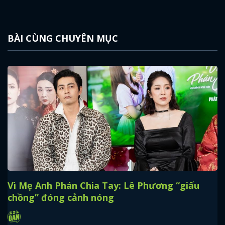
BÀI CÙNG CHUYÊN MỤC
Vì Mẹ Anh Phán Chia Tay: Lê Phương “giấu
chồng” đóng cảnh nóng