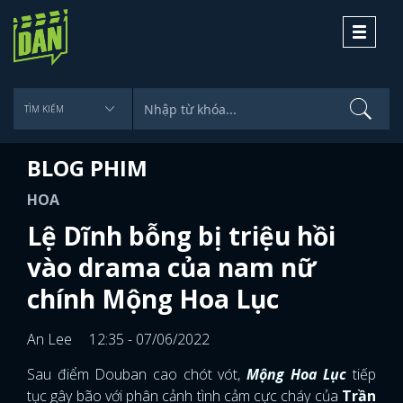
Toggle
navigati
BLOG PHIM
HOA
Lệ Dĩnh bỗng bị triệu hồi
vào drama của nam nữ
chính Mộng Hoa Lục
An Lee
12:35 - 07/06/2022
Sau điểm Douban cao chót vót,
Mộng Hoa Lục
tiếp
tục gây bão với phân cảnh tình cảm cực cháy của
Trần