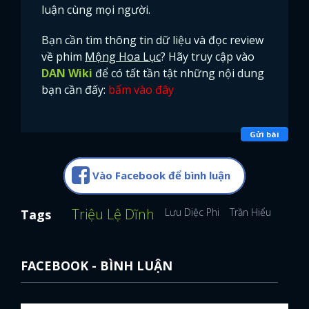
luận cùng mọi người.
Bạn cần tìm thông tin dữ liệu và đọc review
về phim
Mộng Hoa Lục
? Hãy truy cập vào
DAN Wiki
để có tất tần tật những nội dung
bạn cần đấy:
bấm vào đây
Gửi bài
Vào Facebook để bình luận
Triệu Lệ Dĩnh
Lưu Diệc Phi
Trần Hiểu
Trần 
Tags
FACEBOOK - BÌNH LUẬN