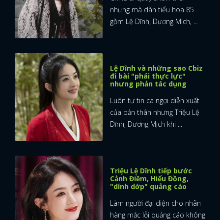
nhưng mà dàn tiểu hoa 85
FACEBOOK
GOOGLE
gồm Lệ Dĩnh, Dương Mịch, ...
Lệ Dĩnh và những sao Cbiz
đi bài "phái thực lực"
nhưng phản tác dụng
Luôn tự tin ca ngợi diễn xuất
của bản thân nhưng Triệu Lệ
Dĩnh, Dương Mịch khi ...
Triệu Lệ Dĩnh tiếp bước
Cảnh Điềm, Hiểu Đồng,
"dính dớp" quảng cáo
Làm người đại diện cho nhãn
hàng mắc lỗi quảng cáo không