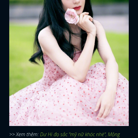
>> Xem thêm:
Dư Hi đọ sắc "mỹ nữ khóc nhè", Mộng