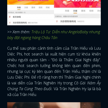
>> Xem thêm:
Triệu Lộ Tư: Diễn như AngelaBaby nhưng
bày đặt ngang hàng Châu Tấn
Cụ thể sau phân cảnh tình cảm của Trần Hiểu và Lưu
Diệc Phi, hot search lại xuất hiện cụm từ khóa khiến
nhiều người quan tâm - “Đó là Thẩm Giai Nghi đấy”.
Chiếc hot search tưởng không liên quan đến phim,
nhưng lại cực kỳ liên quan đến Trần Hiểu, thậm chí là
Lưu Diệc Phi. Để rõ ràng hơn thì Thẩm Giai Nghi chính
là vai diễn của Trần Nghiên Hy trong
Cô Gái Năm Ấy
Chúng Ta Cùng Theo Đuổi.
Và Trần Nghiên Hy lại là bà
xã của Trần Hiểu.