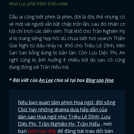
Hoa Lục phá trăm triệu view
Dẫu ai cũng biết phim là phim, đời là đời, thế nhưng có
vẻ một vài người vẫn bất chấp trộn lẫn, sau đó nhân cơ
hội chỉ trích các diễn viên. Thật khổ cho Trần Nghiên Hy
vì bị mang tiếng hẹp hòi dù chưa biết hot search Thẩm
Giai Nghi từ đâu nhảy ra. Khổ cho Triệu Lệ Dĩnh, Viên
San San bỗng dưng bị bàn tán. Còn Lưu Diệc Phi, An
nghĩ cũng bị ảnh hưởng ít nhiều bởi dù sao cô cũng
đang đóng với Trần Hiểu mà.
* Bài viết của
An Lee
chia sẻ tại box
Blog sao Hoa
Nếu bạn quan tâm phim Hoa ngữ, đời sống
Cbiz hay những drama dưa hấp dẫn của
dàn sao Hoa ngữ như Triệu Lệ Dĩnh, Lưu
Diệc Phi, Trần Nghiên Hy, Trần Hiểu
, mời
bạn
bấm vào đây
để đăng bài trao đổi bàn