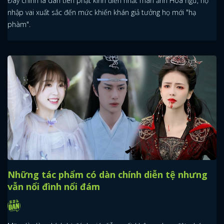
Đây chính là dàn tiên phật kinh điển nhất màn ảnh Hoa ngữ, họ
nhập vai xuất sắc đến mức khiến khán giả tưởng họ mới "hạ
phàm".
Những tác phẩm có dàn chính diễn tệ nhưng
vẫn nổi đình nổi đám