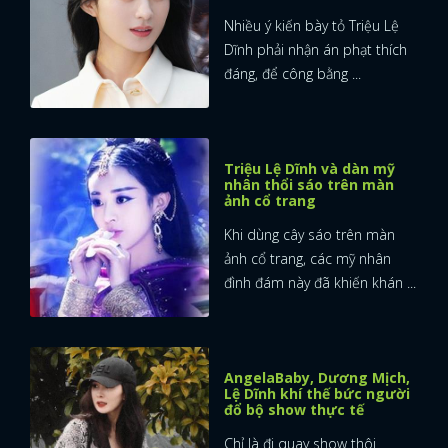
Nhiều ý kiến bày tỏ Triệu Lệ
Dĩnh phải nhận án phạt thích
đáng, để công bằng ...
Triệu Lệ Dĩnh và dàn mỹ
nhân thổi sáo trên màn
ảnh cổ trang
Khi dùng cây sáo trên màn
ảnh cổ trang, các mỹ nhân
đình đám này đã khiến khán ...
AngelaBaby, Dương Mịch,
Lệ Dĩnh khí thế bức người
x
đổ bộ show thực tế
ĐĂNG NHẬP
Chỉ là đi quay show thôi