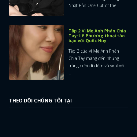
Nhật Bản One Cut of the ...
Tập 2 Vì Mẹ Anh Phán Chia
Tay: Lê Phương thoại táo
bạo với Quốc Huy
Tập 2 của Vì Mẹ Anh Phán
Chia Tay mang đến những
tràng cười dí dỏm và viral với
...
THEO DÕI CHÚNG TÔI TẠI