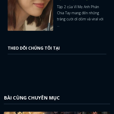
Tập 2 của Vì Mẹ Anh Phán
Chia Tay mang đến những
tràng cười dí dỏm và viral với
...
THEO DÕI CHÚNG TÔI TẠI
BÀI CÙNG CHUYÊN MỤC