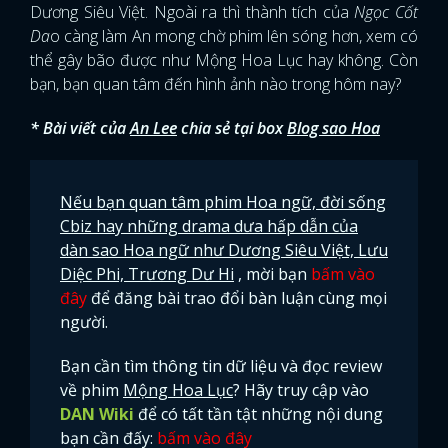
Dương Siêu Việt. Ngoài ra thì thành tích của
Ngọc Cốt
Da
o càng làm An mong chờ phim lên sóng hơn, xem có
thể gây bão được như Mộng Hoa Lục hay không. Còn
bạn, bạn quan tâm đến hình ảnh nào trong hôm nay?
* Bài viết của
An Lee
chia sẻ tại box
Blog sao Hoa
Nếu bạn quan tâm phim Hoa ngữ, đời sống
Cbiz hay những drama dưa hấp dẫn của
dàn sao Hoa ngữ như Dương Siêu Việt, Lưu
Diệc Phi, Trương Dư Hi
, mời bạn
bấm vào
đây
để đăng bài trao đổi bàn luận cùng mọi
người.
Bạn cần tìm thông tin dữ liệu và đọc review
về phim
Mộng Hoa Lục
? Hãy truy cập vào
DAN Wiki
để có tất tần tật những nội dung
bạn cần đấy:
bấm vào đây