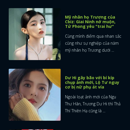
Mỹ nhân họ Trương của
Cbiz: Giai Ninh nở muộn,
Tử Phong yêu "trai hư"
Cùng mình điểm qua nhan sắc
cũng như sự nghiệp của năm
mỹ nhân họ Trương dưới ...
Dư Hi gây bão với bí kíp
chụp ảnh mới, Lộ Tư nguy
cơ bị nữ phụ át vía
Ngoài loạt ảnh mới của Ngu
Thư Hân, Trương Dư Hi thì Thả
Thí Thiên Hạ cũng là ...