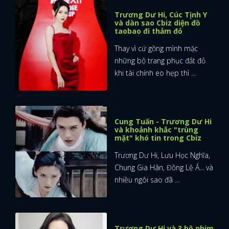
Trương Dư Hi, Cúc Tịnh Y
và dàn sao Cbiz diện đồ
taobao đi thảm đỏ
Thay vì cứ gồng mình mặc
những bộ trang phục đắt đỏ
khi tài chính eo hẹp thì ...
Cung Tuấn - Trương Dư Hi
và khoảnh khắc "trùng
mặt" khó tin trong Cbiz
Trương Dư Hi, Lưu Học Nghĩa,
Chung Gia Hân, Đồng Lệ Á... và
nhiều ngôi sao đã ...
Trương Dư Hi và 3 bộ phim