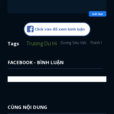
Gửi bài
Click vào để xem bình luận
Trương Dư Hi
Dương Siêu Việt
Thành Nghị
M
Tags
FACEBOOK - BÌNH LUẬN
CÙNG NỘI DUNG