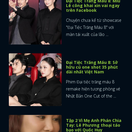
Đại Tiệc Trăng Máu 8: Miu
Lê công khai xin vai ngay
trên Facebook
Chuyện chưa kể từ showcase
"Đại Tiệc Trăng Máu 8" với
màn tái xuất của lão ...
Đại Tiệc Trăng Máu 8: Sở
hữu cú one shot 35 phút
dài nhất Việt Nam
Phim Đại tiệc trăng máu 8
remake hiện tượng phòng vé
Nhật Bản One Cut of the ...
Tập 2 Vì Mẹ Anh Phán Chia
Tay: Lê Phương thoại táo
bạo với Quốc Huy