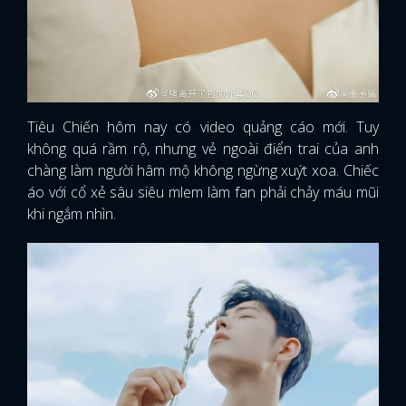
Tiêu Chiến hôm nay có video quảng cáo mới. Tuy
không quá rầm rộ, nhưng vẻ ngoài điển trai của anh
chàng làm người hâm mộ không ngừng xuýt xoa. Chiếc
áo với cổ xẻ sâu siêu mlem làm fan phải chảy máu mũi
khi ngắm nhìn.