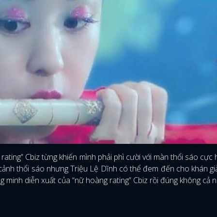
FACEBOOK
GOOGLE
rating” Cbiz từng khiến mình phải phì cười với màn thổi sáo cực
cảnh thổi sáo nhưng Triệu Lệ Dĩnh có thể đem đến cho khán g
g minh diễn xuất của “nữ hoàng rating” Cbiz rồi đúng không cả n