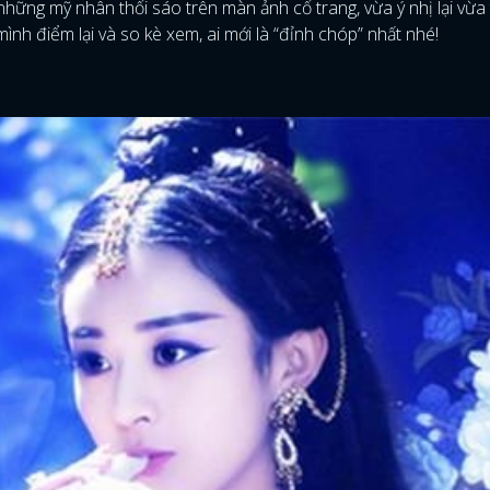
ững mỹ nhân thổi sáo trên màn ảnh cổ trang, vừa ý nhị lại vừa t
ình điểm lại và so kè xem, ai mới là “đỉnh chóp” nhất nhé!