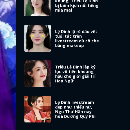
khủng, Triệu Lệ Dĩnh
bị biên kịch nổi tiếng
mỉa mai
Lệ Dĩnh lộ rõ dấu vết
tuổi tác trên
livestream dù cố che
bằng makeup
Triệu Lệ Dĩnh lập kỷ
lục vô tiền khoáng
hậu cho giới giải trí
Hoa Ngữ
Lệ Dĩnh livestream
đẹp như thiếu nữ,
Ngu Thư Hân nay
hóa Dương Quý Phi