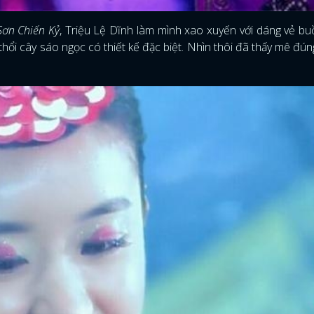
Sơn Chiến Kỷ
, Triệu Lệ Dĩnh làm mình xao xuyến với dáng vẻ bu
ổi cây sáo ngọc có thiết kế đặc biệt. Nhìn thôi đã thấy mê đú