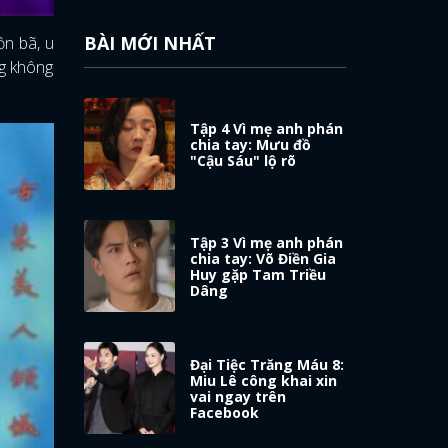
BÀI MỚI NHẤT
ồn bã, u
ng không
Tập 4 Vì mẹ anh phán
chia tay: Mưu đồ
"Cậu Sáu" lộ rõ
Tập 3 Vì mẹ anh phán
chia tay: Võ Điền Gia
Huy gặp Tam Triều
Dâng
Đại Tiệc Trăng Máu 8:
Miu Lê công khai xin
vai ngay trên
Facebook