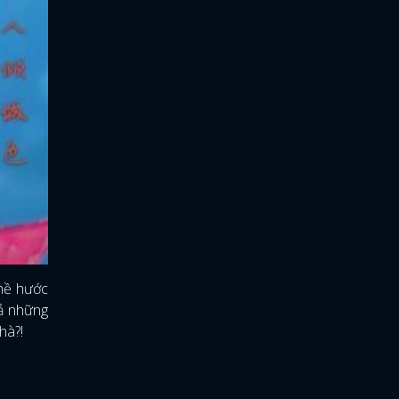
 hề hước
iả những
hà?!