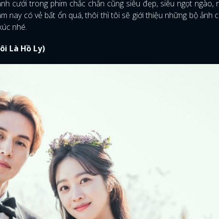
ảnh cưới trong phim chắc chắn cũng siêu đẹp, siêu ngọt ngào, 
m nay có vẻ bất ổn quá, thôi thì tôi sẽ giới thiệu những bộ ảnh 
xúc nhé.
ôi Là Hồ Ly)