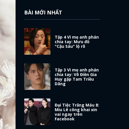
BÀI MỚI NHẤT
Tập 4 Vì mẹ anh phán
chia tay: Mưu đồ
"Cậu Sáu" lộ rõ
Tập 3 Vì mẹ anh phán
chia tay: Võ Điền Gia
Huy gặp Tam Triều
Dâng
Đại Tiệc Trăng Máu 8:
Miu Lê công khai xin
vai ngay trên
Facebook