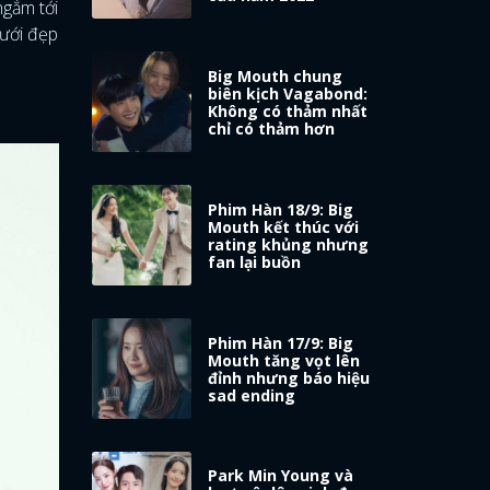
ngắm tới
cưới đẹp
Big Mouth chung
biên kịch Vagabond:
Không có thảm nhất
chỉ có thảm hơn
Phim Hàn 18/9: Big
Mouth kết thúc với
rating khủng nhưng
fan lại buồn
Phim Hàn 17/9: Big
Mouth tăng vọt lên
đỉnh nhưng báo hiệu
sad ending
Park Min Young và