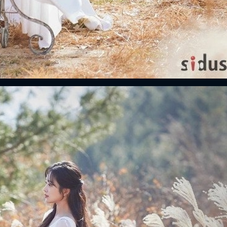
FACEBOOK
GOOGLE