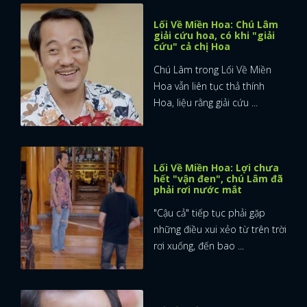
Lối Về Miền Hoa: Chú Lâm
giải cứu hoa, có khi "giải
cứu" cả chị Hoa
Chú Lâm trong Lối Về Miền
Hoa vẫn liên tục thả thính
Hoa, liệu rằng giải cứu ...
Lối Về Miền Hoa: Lợi chưa
hết "vận đen", chú Lâm đã
phải rơi nước mắt
"Cậu cả" tiếp tục phải gặp
những điều xui xẻo từ trên trời
rơi xuống, đến bao ...