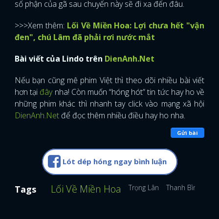
số phận của gã sau chuyến này sẽ đi xa đến đâu.
>>>Xem thêm:
Lối Về Miền Hoa: Lợi chưa hết "vận
đen", chú Lâm đã phải rơi nước mắt
Bài viết của Lindo trên
DienAnh.Net
Nếu bạn cũng mê phim Việt thì theo dõi nhiều bài viết
hơn tại
đây
nha! Còn muốn “hóng hót” tin tức hay ho về
những phim khác thì nhanh tay click vào mạng xã hội
DienAnh.Net
để đọc thêm nhiều điều hay ho nha.
Gửi bài
Lót dép hóng ngay bình luận
Lối Về Miền Hoa
Trọng Lân
Thanh Bình
Đà
Tags