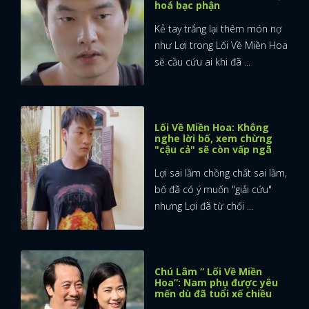
hoá bạc phận
Kẻ tay trắng lại thêm món nợ
như Lợi trong Lối Về Miền Hoa
sẽ cầu cứu ai khi đã ...
Lối Về Miền Hoa: Không
nghe lời bố, xem chừng
"cậu cả" sẽ còn vấp ngã
Lợi sai lầm chồng chất sai lầm,
bố đã có ý muốn "giải cứu"
nhưng Lợi đã từ chối ...
Chú Lâm “ Lối Về Miền
Hoa”: Nam phụ được yêu
mến dù đã tuổi xế chiều