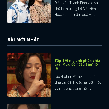
Diễn viên Thanh Bình vào vai
chú Lâm trong Lối Về Miền
Hoa, sau 20 năm quá vợ ...
BÀI MỚI NHẤT
Tập 4 Vì mẹ anh phán chia
tay: Mưu đồ "Cậu Sáu" lộ
rõ
Tập 4 phim Vì mẹ anh phán
chia tay đánh dấu hai cột mốc
quan trọng trong mối ...
x
ĐĂNG NHẬP