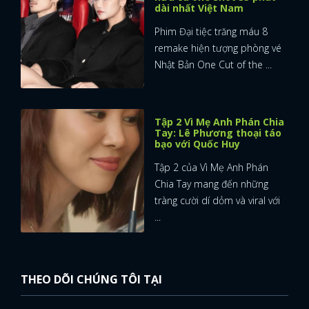
dài nhất Việt Nam
Phim Đại tiệc trăng máu 8
remake hiện tượng phòng vé
Nhật Bản One Cut of the ...
Tập 2 Vì Mẹ Anh Phán Chia
Tay: Lê Phương thoại táo
bạo với Quốc Huy
Tập 2 của Vì Mẹ Anh Phán
Chia Tay mang đến những
tràng cười dí dỏm và viral với
...
THEO DÕI CHÚNG TÔI TẠI