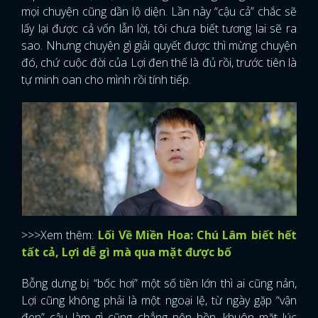
mọi chuyện cũng dần lộ diện. Lần này “cậu cả” chắc sẽ
lấy lại được cả vốn lẫn lời, tôi chưa biết tương lai sẽ ra
sao. Nhưng chuyện gì giải quyết được thì mừng chuyện
đó, chứ cuộc đời của Lợi đen thế là đủ rồi, trước tiên là
tự minh oan cho mình rồi tính tiếp.
>>>Xem thêm:
Lối Về Miền Hoa: Chú Lâm biết hết
tất cả, Lợi dễ gì mà qua mặt được bố
Bỗng dưng bị “bốc hơi” một số tiền lớn thì ai cũng nản,
Lợi cũng không phải là một ngoại lệ, từ ngày gặp “vận
đen” cậu làm gì cũng chẳng nên hồn, khuôn mặt lúc