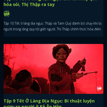
hóa sói, Thị Thập ra tay
Tập 10 Tết ở làng địa ngục: Thập và Tam Quỷ đành bỏ chạy khi bị
người trong làng quy tội giết người. Thị Thập chính thức hóa điên.
Tập 9 Tết Ở Làng Địa Ngục: Bí thuật luyện
rượu sọ người ở Kẻ Ăn Hồn