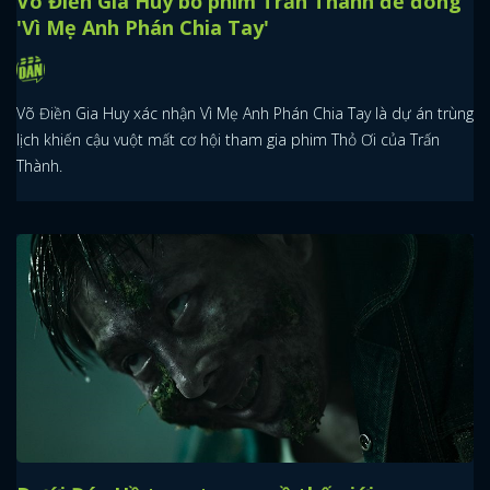
Võ Điền Gia Huy bỏ phim Trấn Thành để đóng
'Vì Mẹ Anh Phán Chia Tay'
Võ Điền Gia Huy xác nhận Vì Mẹ Anh Phán Chia Tay là dự án trùng
lịch khiến cậu vuột mất cơ hội tham gia phim Thỏ Ơi của Trấn
Thành.