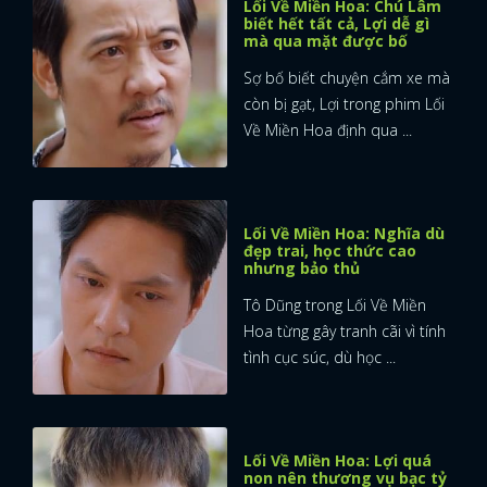
Lối Về Miền Hoa: Chú Lâm
biết hết tất cả, Lợi dễ gì
mà qua mặt được bố
Sợ bố biết chuyện cắm xe mà
còn bị gạt, Lợi trong phim Lối
Về Miền Hoa định qua ...
Lối Về Miền Hoa: Nghĩa dù
đẹp trai, học thức cao
nhưng bảo thủ
Tô Dũng trong Lối Về Miền
Hoa từng gây tranh cãi vì tính
tình cục súc, dù học ...
Lối Về Miền Hoa: Lợi quá
non nên thương vụ bạc tỷ