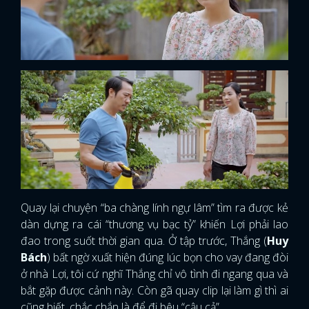
Quay lại chuyện “ba chàng lính ngự lâm” tìm ra được kẻ
dàn dựng ra cái “thương vụ bạc tỷ” khiến Lợi phải lao
đao trong suốt thời gian qua. Ở tập trước, Thắng (
Huy
Bách
) bất ngờ xuất hiện đúng lúc bọn cho vay đang đòi
ở nhà Lợi, tôi cứ nghĩ Thắng chỉ vô tình đi ngang qua và
bắt gặp được cảnh này. Còn gã quay clip lại làm gì thì ai
cũng biết, chắc chắn là để đi bêu “cậu cả”.