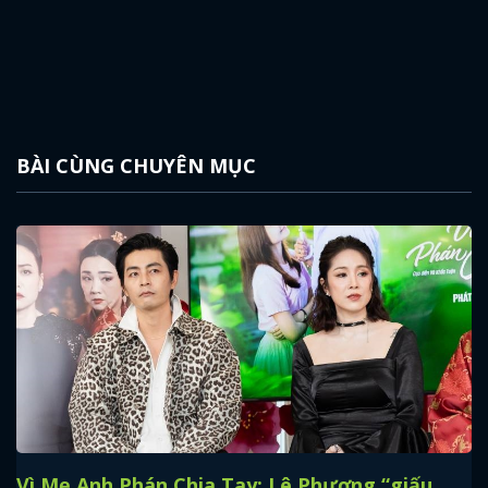
BÀI CÙNG CHUYÊN MỤC
Vì Mẹ Anh Phán Chia Tay: Lê Phương “giấu