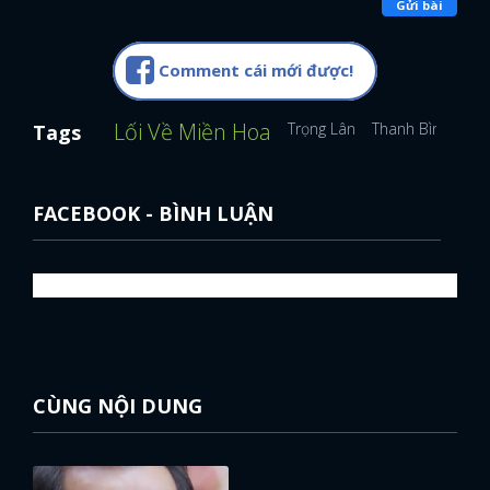
Gửi bài
Comment cái mới được!
Lối Về Miền Hoa
Trọng Lân
Thanh Bình
Đà
Tags
FACEBOOK - BÌNH LUẬN
CÙNG NỘI DUNG