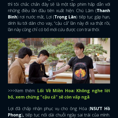
thì tôi chắc chắn đây sẽ là một tập phim hấp dẫn với
những điều lần đầu tiên xuất hiện. Chú Lâm (
Thanh
Bình
) rơi nước mắt, Lợi (
Trọng Lân
) tiếp tục gặp hạn,
dính líu tới dân cho vay, “cậu cả” lần này đi xa thật rồi,
lần này cũng chỉ có bố mới cứu được con trai thôi.
>>>Xem thêm:
Lối Về Miền Hoa: Không nghe lời
bố, xem chừng "cậu cả" sẽ còn vấp ngã
Lợi đã chấp nhận phục vụ cho ông Hóa (
NSƯT Hồ
Phong
)
,
tiếp tục nối dài chuỗi ngày sai trái của mình.