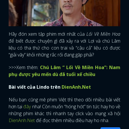
Hãy đón xem tập phim mới nhất của
Lối Về Miền Hoa
để biết được chuyện gì đã xảy ra với Lợi và chú Lâm
liệu có tha thứ cho con trai và “cậu cả” liệu có được
“giải vây” khỏi những rắc rối đang gặp phải?
>>>Xem thêm:
Chú Lâm “ Lối Về Miền Hoa”: Nam
phụ được yêu mến dù đã tuổi xế chiều
Bài viết của Lindo trên
DienAnh.Net
Nếu bạn cũng mê phim Việt thì theo dõi nhiều bài viết
hơn tại
đây
nha! Còn muốn “hóng hót” tin tức hay ho về
những phim khác thì nhanh tay click vào mạng xã hội
DienAnh.Net
để đọc thêm nhiều điều hay ho nha.