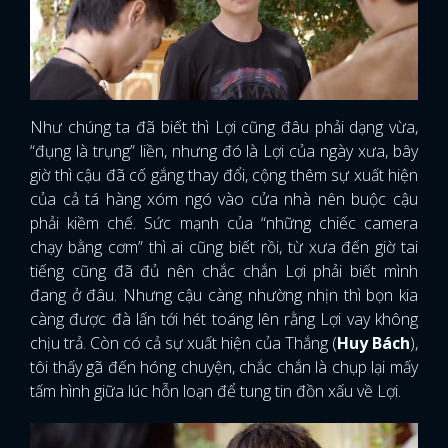
Như chúng ta đã biết thì Lợi cũng đâu phải dạng vừa,
“đụng là trụng” liền, nhưng đó là Lợi của ngày xưa, bây
giờ thì cậu đã cố gắng thay đổi, cộng thêm sự xuất hiện
của cả tá hàng xóm ngó vào cửa nhà nên buộc cậu
phải kiềm chế. Sức mạnh của “những chiếc camera
chạy bằng cơm” thì ai cũng biết rồi, từ xưa đến giờ tai
tiếng cũng đã đủ nên chắc chắn Lợi phải biết mình
đang ở đâu. Nhưng cậu càng nhường nhịn thì bọn kia
càng được đà lấn tới hét toáng lên rằng Lợi vay không
chịu trả. Còn có cả sự xuất hiện của Thắng (
Huy Bách
),
tôi thấy gã đến hóng chuyện, chắc chắn là chụp lại mấy
tấm hình giữa lúc hỗn loạn để tung tin đồn xấu về Lợi.