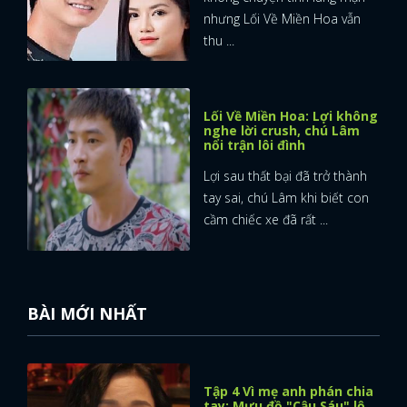
nhưng Lối Về Miền Hoa vẫn
thu ...
Lối Về Miền Hoa: Lợi không
nghe lời crush, chú Lâm
nổi trận lôi đình
Lợi sau thất bại đã trở thành
tay sai, chú Lâm khi biết con
cầm chiếc xe đã rất ...
BÀI MỚI NHẤT
Tập 4 Vì mẹ anh phán chia
tay: Mưu đồ "Cậu Sáu" lộ