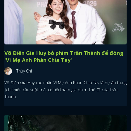
Võ Điền Gia Huy bỏ phim Trấn Thành để đóng
'Vì Mẹ Anh Phán Chia Tay'
Thùy Chi
Võ Điền Gia Huy xác nhận Vì Mẹ Anh Phán Chia Tay là dự án trùng
lịch khiến cậu vuột mất cơ hội tham gia phim Thỏ Ơi của Trấn
Thành.