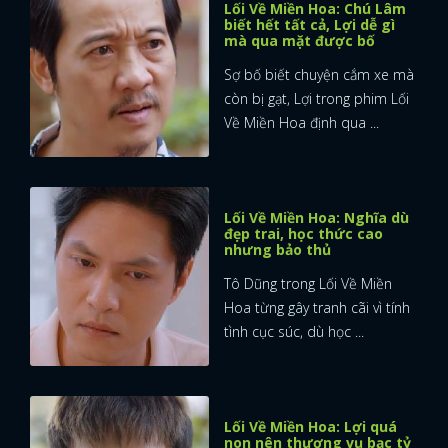
Lối Về Miền Hoa: Chú Lâm
biết hết tất cả, Lợi dễ gì
mà qua mặt được bố
Sợ bố biết chuyện cắm xe mà
còn bị gạt, Lợi trong phim Lối
Về Miền Hoa định qua ...
Lối Về Miền Hoa: Nghĩa dù
đẹp trai, học thức cao
nhưng bảo thủ
Tô Dũng trong Lối Về Miền
Hoa từng gây tranh cãi vì tính
tình cục súc, dù học ...
Lối Về Miền Hoa: Lợi quá
non nên thương vụ bạc tỷ