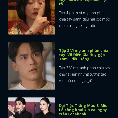
rõ
Tập 4 phim Vì mẹ anh phán
chia tay đánh dấu hai cột mốc
quan trọng trong mối ...
Tập 3 Vì mẹ anh phán chia
tay: Võ Điền Gia Huy gặp
Tam Triều Dâng
Tập 3 Vì mẹ anh phán chia tay
chứng kiến những tương tác
vui nhộn oan gia giữa ...
x
Đại Tiệc Trăng Máu 8: Miu
Lê công khai xin vai ngay
ĐĂNG NHẬP
trên Facebook