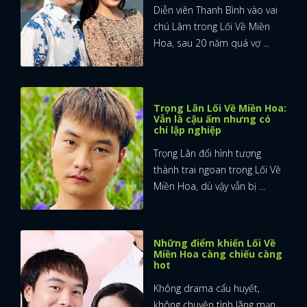
Diễn viên Thanh Bình vào vai
chú Lâm trong Lối Về Miền
Hoa, sau 20 năm quá vợ ...
Trọng Lân Lối Về Miền Hoa:
Vẫn là cậu ấm nhưng có
chí lập nghiệp
Trọng Lân đổi hình tượng
thành trai ngoan trong Lối Về
Miền Hoa, dù vậy vẫn bị ...
Những điểm khiến Lối Về
Miền Hoa càng chiếu càng
hot
Không drama cẩu huyết,
không chuyện tình lãng mạn