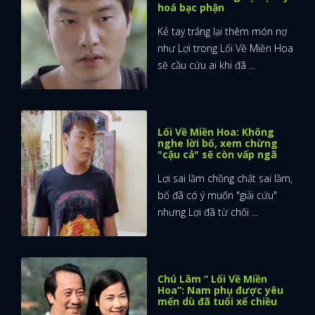
hoá bạc phận
Kẻ tay trắng lại thêm món nợ
như Lợi trong Lối Về Miền Hoa
sẽ cầu cứu ai khi đã ...
Lối Về Miền Hoa: Không
nghe lời bố, xem chừng
"cậu cả" sẽ còn vấp ngã
Lợi sai lầm chồng chất sai lầm,
bố đã có ý muốn "giải cứu"
nhưng Lợi đã từ chối ...
Chú Lâm “ Lối Về Miền
Hoa”: Nam phụ được yêu
mến dù đã tuổi xế chiều