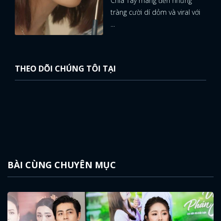
Chia Tay mang đến những
tràng cười dí dỏm và viral với
...
THEO DÕI CHÚNG TÔI TẠI
BÀI CÙNG CHUYÊN MỤC