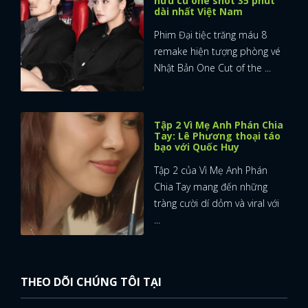
hữu cú one shot 35 phút
dài nhất Việt Nam
Phim Đại tiệc trăng máu 8
remake hiện tượng phòng vé
Nhật Bản One Cut of the ...
Tập 2 Vì Mẹ Anh Phán Chia
Tay: Lê Phương thoại táo
bạo với Quốc Huy
Tập 2 của Vì Mẹ Anh Phán
Chia Tay mang đến những
tràng cười dí dỏm và viral với
...
THEO DÕI CHÚNG TÔI TẠI