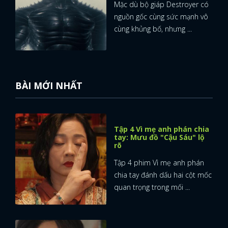
Mặc dù bộ giáp Destroyer có
nguồn gốc cùng sức mạnh vô
FACEBOOK
GOOGLE
cùng khủng bố, nhưng ...
BÀI MỚI NHẤT
Tập 4 Vì mẹ anh phán chia
tay: Mưu đồ "Cậu Sáu" lộ
rõ
Tập 4 phim Vì mẹ anh phán
chia tay đánh dấu hai cột mốc
quan trọng trong mối ...