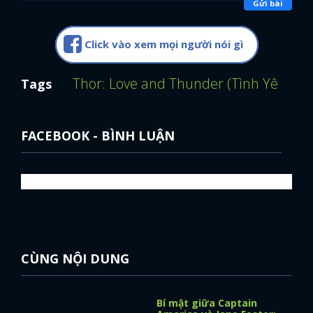
Gửi bài
Click vào xem mọi người nói gì
Thor: Love and Thunder (Tình Yêu Và 
Tags
FACEBOOK - BÌNH LUẬN
CÙNG NỘI DUNG
Bí mật giữa Captain