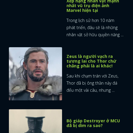
Xếp hạng nhân vật mạnh
nhất vũ trụ điện ảnh
Marvel hiện tại
Trong lịch sử hơn 10 năm
phát triển, đâu sẽ là những
nhân vật sở hữu quyền năng ...
Zeus là người vạch ra
tương lai cho Thor chứ
chẳng phải là ai khác!
Sau khi chạm trán với Zeus,
Thor đã bị ông thần này đá
đểu một vài câu, nhưng ...
x
Bộ giáp Destroyer ở MCU
ĐĂNG NHẬP
đã bị dìm ra sao?