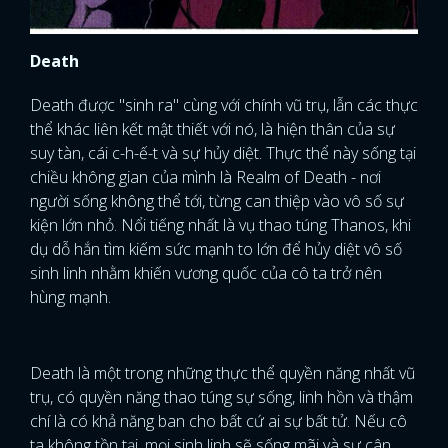
Death
Death được "sinh ra" cùng với chính vũ trụ, lẫn các thực
thể khác liên kết mật thiết với nó, là hiện thân của sự
suy tàn, cái c-h-ế-t và sự hủy diệt. Thực thể này sống tại
chiều không gian của mình là Realm of Death - nơi
người sống không thể tới, từng can thiệp vào vô số sự
kiện lớn nhỏ. Nổi tiếng nhất là vụ thao túng Thanos, khi
dụ dỗ hắn tìm kiếm sức mạnh to lớn để hủy diệt vô số
sinh linh nhằm khiến vương quốc của cô ta trở nên
hùng mạnh.
Death là một trong những thực thể quyền năng nhất vũ
trụ, có quyền năng thao túng sự sống, linh hồn và thậm
chí là có khả năng ban cho bất cứ ai sự bất tử. Nếu cô
ta không tồn tại, mọi sinh linh sẽ sống mãi và sự cân