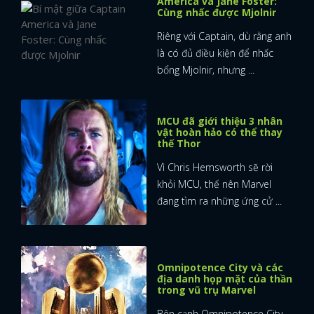
America và Jane Foster:
Cùng nhấc được Mjolnir
Riêng với Captain, dù rằng anh
là có đủ điều kiện để nhấc
bổng Mjolnir, nhưng ...
MCU đã giới thiệu 3 nhân
vật hoàn hảo có thể thay
thế Thor
Vì Chris Hemsworth sẽ rời
khỏi MCU, thế nên Marvel
đang tìm ra những ứng cử ...
Omnipotence City và các
địa danh họp mặt của thần
trong vũ trụ Marvel
Bên cạnh Omnipotence City,