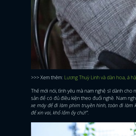
>>> Xem thêm:
Lương Thuỳ Linh và dàn hoa, á h
Thế mới nói, tình yêu mà nam nghệ sĩ dành cho ng
sản để có đủ điều kiện theo đuổi nghề. Nam nghệ 
xe máy để đi làm phim truyền hình, toàn đi làm
để xin vai, khổ lắm ấy chứ!”.