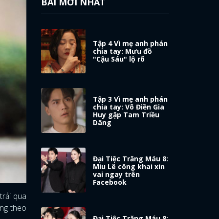
BÀI MỚI NHẤT
Tập 4 Vì mẹ anh phán
chia tay: Mưu đồ
"Cậu Sáu" lộ rõ
Tập 3 Vì mẹ anh phán
chia tay: Võ Điền Gia
Huy gặp Tam Triều
Dâng
Đại Tiệc Trăng Máu 8:
Miu Lê công khai xin
vai ngay trên
Facebook
trải qua
ớng theo
Đại Tiệc Trăng Máu 8: