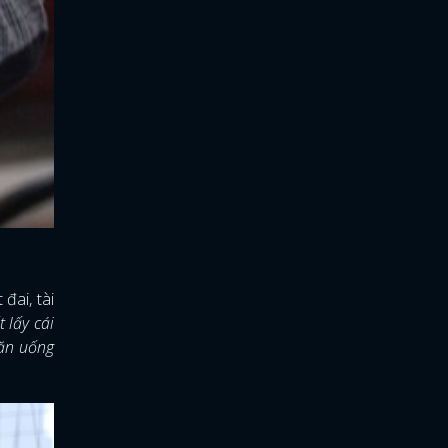
đai, tài
 lấy cái
 ăn uống