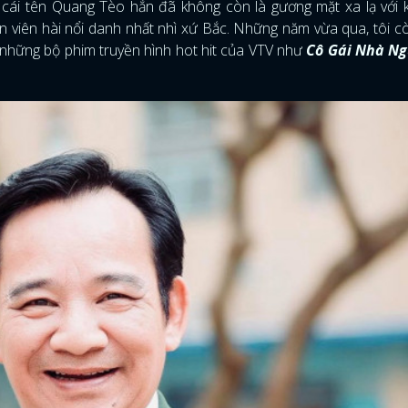
cái tên Quang Tèo hẳn đã không còn là gương mặt xa lạ với 
ễn viên hài nổi danh nhất nhì xứ Bắc. Những năm vừa qua, tôi 
những bộ phim truyền hình hot hit của VTV như
Cô Gái Nhà Ng