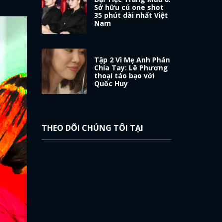
Sở hữu cú one shot
35 phút dài nhất Việt
Nam
Tập 2 Vì Mẹ Anh Phán
Chia Tay: Lê Phương
thoại táo bạo với
Quốc Huy
THEO DÕI CHÚNG TÔI TẠI