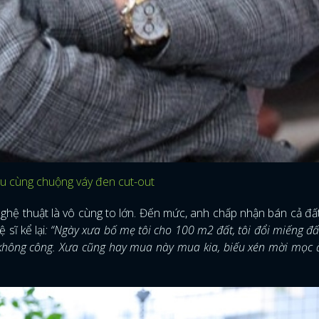
ậu cùng chuộng váy đen cut-out
hệ thuật là vô cùng to lớn. Đến mức, anh chấp nhận bán cả đất 
sĩ kể lại
: “Ngày xưa bố mẹ tôi cho 100 m2 đất, tôi đổi miếng đất
 không công. Xưa cũng hay mua này mua kia, biếu xén mời mọc