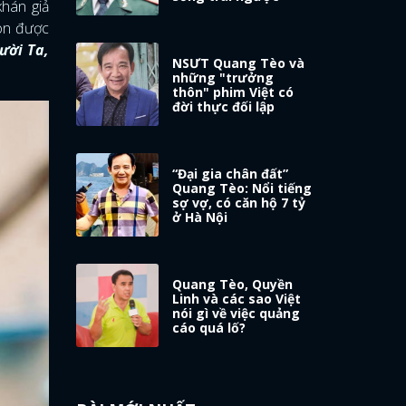
khán giả
còn được
ười Ta,
NSƯT Quang Tèo và
những "trưởng
thôn" phim Việt có
đời thực đối lập
“Đại gia chân đất”
Quang Tèo: Nổi tiếng
sợ vợ, có căn hộ 7 tỷ
ở Hà Nội
Quang Tèo, Quyền
Linh và các sao Việt
nói gì về việc quảng
cáo quá lố?