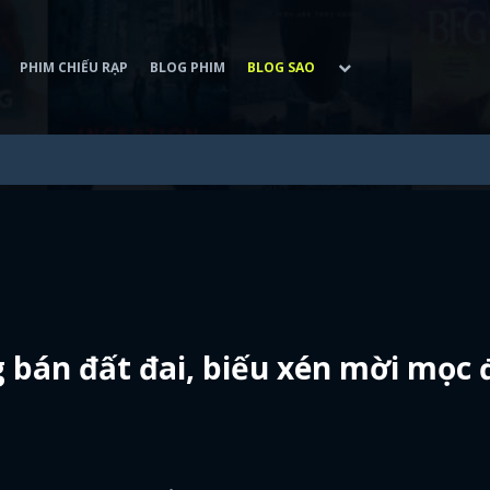
PHIM CHIẾU RẠP
BLOG PHIM
BLOG SAO
 bán đất đai, biếu xén mời mọc 