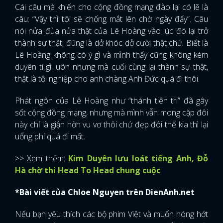
Cái câu mà khiến cho cộng đồng mạng đào lại có lẽ là
câu: “Vậy thì tôi sẽ chống mắt lên chờ ngày đấy”. Câu
nói nửa đùa nửa thật của Lê Hoàng vào lúc đó lại trở
thành sự thật, đúng là dở khóc dở cười thật chứ. Biết là
Lê Hoàng không có ý gì và mình thấy cũng không kém
duyên tí gì luôn nhưng mà cuối cùng lại thành sự thật,
thật là tội nghiệp cho anh chàng Anh Đức quá đi thôi.
Phát ngôn của Lê Hoàng như “thánh tiên tri” đã gây
sốt cộng đồng mạng, nhưng mà mình vẫn mong cặp đôi
này chỉ là giận hờn vu vơ thôi chứ đẹp đôi thế kia thì lại
uổng phí quá đi mất.
>> Xem thêm:
Kim Duyên lưu loát tiếng Anh, Đỗ
Hà chờ thi Head To Head chung cuộc
*Bài viết của Chloe Nguyen trên DienAnh.net
Nếu bạn yêu thích các bộ phim Việt và muốn hóng hớt