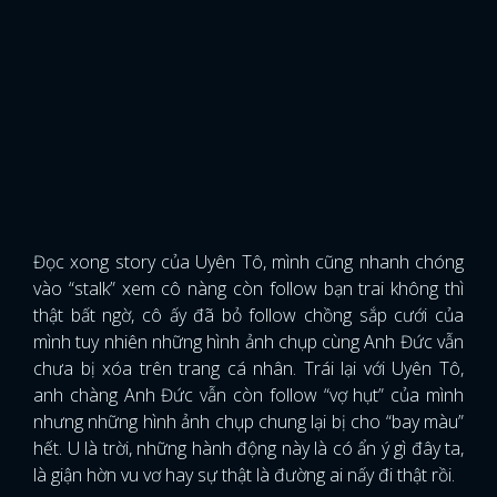
Đọc xong story của Uyên Tô, mình cũng nhanh chóng
vào “stalk” xem cô nàng còn follow bạn trai không thì
thật bất ngờ, cô ấy đã bỏ follow chồng sắp cưới của
mình tuy nhiên những hình ảnh chụp cùng Anh Đức vẫn
chưa bị xóa trên trang cá nhân. Trái lại với Uyên Tô,
anh chàng Anh Đức vẫn còn follow “vợ hụt” của mình
nhưng những hình ảnh chụp chung lại bị cho “bay màu”
x
hết. U là trời, những hành động này là có ẩn ý gì đây ta,
ĐĂNG NHẬP
là giận hờn vu vơ hay sự thật là đường ai nấy đi thật rồi.