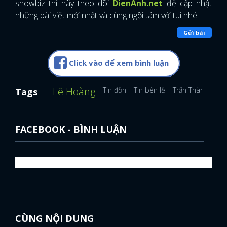
showbiz thì hãy theo dõi
DienAnh.net
để cập nhật
những bài viết mới nhất và cùng ngồi tám với tui nhé!
Gửi bài
Click vào để xem bình luận
Lê Hoàng
Tin đồn
Tin bên lề
Trấn Thành
Tags
FACEBOOK - BÌNH LUẬN
CÙNG NỘI DUNG