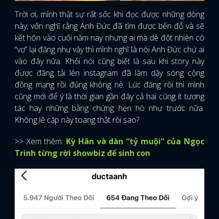
Trời ơi, mình thật sự rất sốc khi đọc được những dòng
này, vốn nghĩ rằng Anh Đức đã tìm được bến đỗ và sẽ
kết hôn vào cuối năm nay nhưng ai mà dè đột nhiên cô
“vợ” lại đăng như vậy thì mình nghĩ là nói Anh Đức chứ ai
vào đây nữa. Khỏi nói cũng biết là sau khi story này
được đăng tải lên instagram đã làm dậy sóng cộng
đồng mạng rồi đúng không nè. Lúc đăng rồi thì mình
cũng mới để ý là thời gian gần đây cả hai cũng ít tương
tác hay những bằng chứng hẹn hò như trước nữa.
Không lẽ cặp này toang thật rồi sao?
>> Xem thêm:
Kỳ Hân và dàn “tỷ muội” của Ngọc
Trinh từng rời showbiz để sinh con