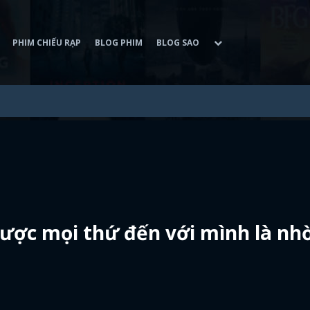
PHIM CHIẾU RẠP
BLOG PHIM
BLOG SAO
được mọi thứ đến với mình là nh