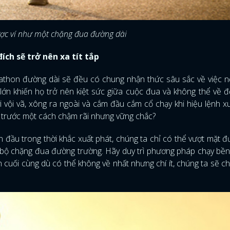
ợc ví như một chặng đua đường dài
ích sẽ trở nên xa tít tắp
arathon đường dài sẽ đều có chung nhận thức sâu sắc về việc 
lớn khiến họ trở nên kiệt sức giữa cuộc đua và không thể về 
ời vội vã, xông ra ngoài và cắm đầu cắm cổ chạy khi hiệu lệnh x
ía trước một cách chậm rãi nhưng vững chắc?
 đầu trong thời khắc xuất phát, chúng ta chỉ có thể vượt mặt 
 bộ chặng đua đường trường. Hãy duy trì phương pháp chạy bền
ến cuối cùng dù có thể không về nhất nhưng chí ít, chúng ta sẽ 