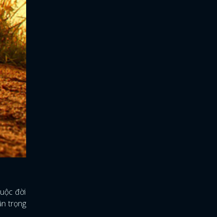
cuộc đời
ận trọng