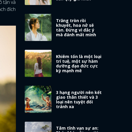
ô tận và
ạch đích
Trăng tròn rồi
khuyết, hoa nở sẽ
tàn. Đừng vì đắc ý
mà đánh mất mình
Khiêm tốn là một loại
trí tuệ, một sự hàm
dưỡng đạo đức cực
kỳ mạnh mẽ
3 hạng người nên kết
giao thân thiết và 3
loại nên tuyệt đối
tránh xa
Tâm tĩnh vạn sự an: