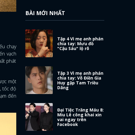
BÀI MỚI NHẤT
Tập 4 Vì mẹ anh phán
chia tay: Mưu đồ
nếu chạy
"Cậu Sáu" lộ rõ
đến vạch
uất phát
Tập 3 Vì mẹ anh phán
chia tay: Võ Điền Gia
được một
Huy gặp Tam Triều
Dâng
, tốc độ
chạm đến
Đại Tiệc Trăng Máu 8:
Miu Lê công khai xin
vai ngay trên
Facebook