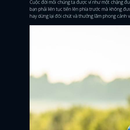
Cuộc đời mỗi chúng ta được ví như một chặng đu
bạn phải liên tục tiến lên phía trước mà không đ
hay dừng lại đôi chút và thưởng lãm phong cảnh 