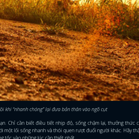
FACEBOOK
GOOGLE
đôi khi “nhanh chóng” lại đưa bản thân vào ngõ cụt
n. Chỉ cần biết điều tiết nhịp độ, sống chậm lại, thưởng thức 
ới một lối sống nhanh và thói quen rượt đuổi người khác. Hãy th
ng tốc vào những lúc cần thiết nhất.