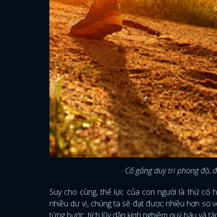
Cố gắng duy trì phong độ, 
Suy cho cùng, thể lực của con người là thứ có hạ
nhiều dư vị, chúng ta sẽ đạt được nhiều hơn so v
từng bước, tích lũy dần kinh nghiệm quý báu và tă