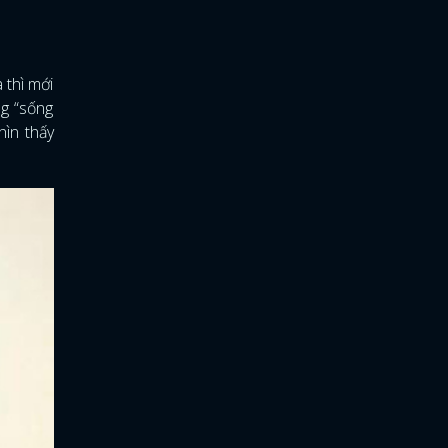
 thì mới
ng “sống
hìn thấy