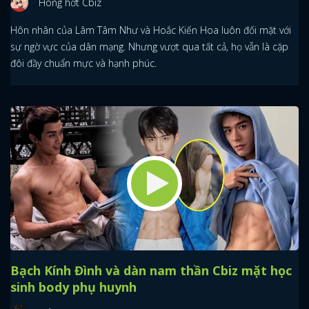
Hóng hớt Cbiz
Hôn nhân của Lâm Tâm Như và Hoắc Kiến Hoa luôn đối mặt với
sự ngờ vực của dân mạng. Nhưng vượt qua tất cả, họ vẫn là cặp
đôi đầy chuẩn mực và hạnh phúc.
Bạch Kính Đình và dàn nam thần Cbiz mặt học
sinh body phụ huynh