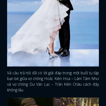
Và câu trả hỏi đã có lời giải đáp trong một buổi tụ tập
bạn bè giữa vợ chồng Hoắc Kiến Hoa – Lâm Tâm Như
và vợ chồng Dư Văn Lạc – Trần Kiến Châu cách đây
không lâu.