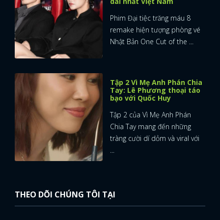
dài nhất Việt Nam
Phim Đại tiệc trăng máu 8
FACEBOOK
GOOGLE
remake hiện tượng phòng vé
Nhật Bản One Cut of the ...
Tập 2 Vì Mẹ Anh Phán Chia
Tay: Lê Phương thoại táo
bạo với Quốc Huy
Tập 2 của Vì Mẹ Anh Phán
Chia Tay mang đến những
tràng cười dí dỏm và viral với
...
THEO DÕI CHÚNG TÔI TẠI