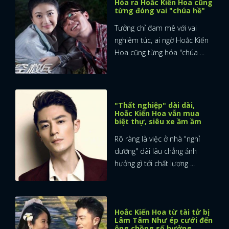
Hóa ra Hoắc Kiến Hoa cũng
từng đóng vai "chúa hề"
Tưởng chỉ đam mê với vai
nghiêm túc, ai ngờ Hoắc Kiến
Hoa cũng từng hóa "chúa ...
"Thất nghiệp" dài dài,
Hoắc Kiến Hoa vẫn mua
biệt thự, siêu xe ầm ầm
Rõ ràng là việc ở nhà "nghỉ
dưỡng" dài lâu chẳng ảnh
hưởng gì tới chất lượng ...
Hoắc Kiến Hoa từ tài tử bị
Lâm Tâm Như ép cưới đến
ông chồng số hưởng