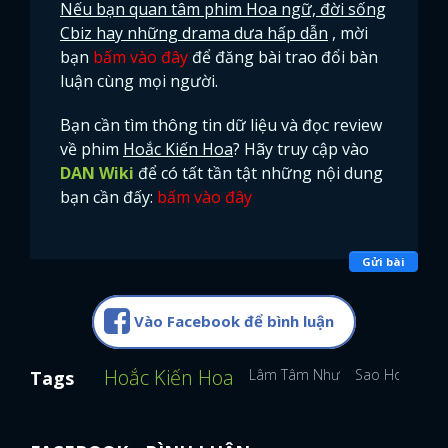
Nếu bạn quan tâm phim Hoa ngữ, đời sống
Cbiz hay những drama dưa hấp dẫn
, mời
bạn
bấm vào đây
để đăng bài trao đổi bàn
luận cùng mọi người.
Bạn cần tìm thông tin dữ liệu và đọc review
về phim
Hoắc Kiến Hoa
? Hãy truy cập vào
DAN Wiki
để có tất tần tật những nội dung
bạn cần đấy:
bấm vào đây
Gửi bài
Vào Facebook để bình luận
Hoắc Kiến Hoa
Lâm Tâm Như
Sao Hoa Ngữ
Tags