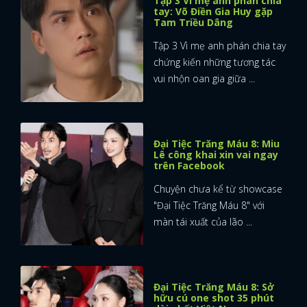
Tập 3 Vì mẹ anh phán chia
tay: Võ Điền Gia Huy gặp
Tam Triều Dâng
Tập 3 Vì mẹ anh phán chia tay
chứng kiến những tương tác
vui nhộn oan gia giữa ...
Đại Tiệc Trăng Máu 8: Miu
Lê công khai xin vai ngay
trên Facebook
Chuyện chưa kể từ showcase
"Đại Tiệc Trăng Máu 8" với
màn tái xuất của lão ...
x
ĐĂNG NHẬP
Đại Tiệc Trăng Máu 8: Sở
hữu cú one shot 35 phút