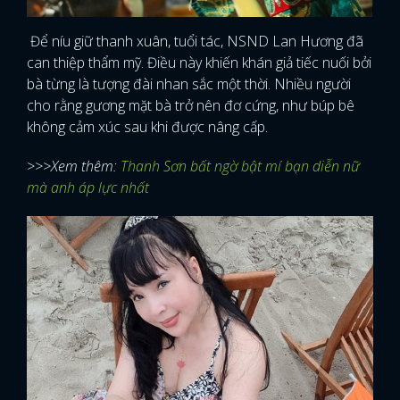
Để níu giữ thanh xuân, tuổi tác, NSND Lan Hương đã
can thiệp thẩm mỹ. Điều này khiến khán giả tiếc nuối bởi
bà từng là tượng đài nhan sắc một thời. Nhiều người
cho rằng gương mặt bà trở nên đơ cứng, như búp bê
không cảm xúc sau khi được nâng cấp.
>>>Xem thêm:
Thanh Sơn bất ngờ bật mí bạn diễn nữ
mà anh áp lực nhất