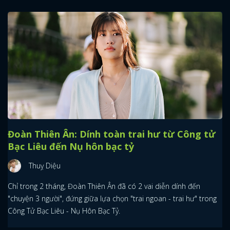
Đoàn Thiên Ân: Dính toàn trai hư từ Công tử
Bạc Liêu đến Nụ hôn bạc tỷ
Thuỵ Diệu
Chỉ trong 2 tháng, Đoàn Thiên Ân đã có 2 vai diễn dính đến
"chuyện 3 người", đứng giữa lựa chọn "trai ngoan - trai hư" trong
Công Tử Bạc Liêu - Nụ Hôn Bạc Tỷ.