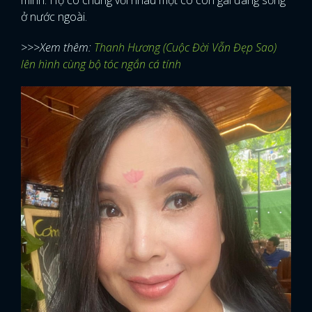
mình. Họ có chung với nhau một cô con gái đang sống
ở nước ngoài.
>>>Xem thêm:
Thanh Hương (Cuộc Đời Vẫn Đẹp Sao)
lên hình cùng bộ tóc ngắn cá tính