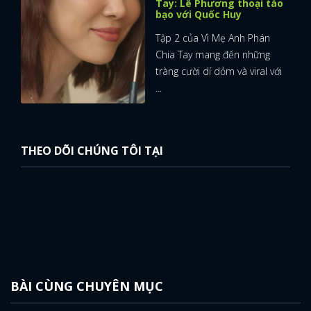
Tay: Lê Phương thoại táo
bạo với Quốc Huy
Tập 2 của Vì Mẹ Anh Phán
Chia Tay mang đến những
tràng cười dí dỏm và viral với
...
THEO DÕI CHÚNG TÔI TẠI
BÀI CÙNG CHUYÊN MỤC