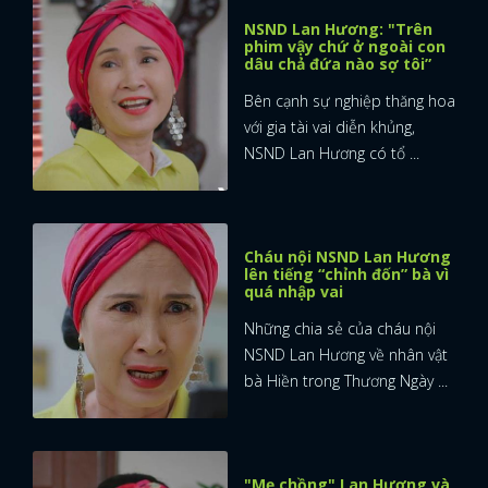
NSND Lan Hương: "Trên
phim vậy chứ ở ngoài con
dâu chả đứa nào sợ tôi”
Bên cạnh sự nghiệp thăng hoa
với gia tài vai diễn khủng,
NSND Lan Hương có tổ ...
Cháu nội NSND Lan Hương
lên tiếng “chỉnh đốn” bà vì
quá nhập vai
Những chia sẻ của cháu nội
NSND Lan Hương về nhân vật
bà Hiền trong Thương Ngày ...
"Mẹ chồng" Lan Hương và