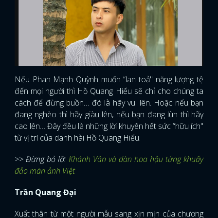
Nếu Phan Mạnh Quỳnh muốn “lan toả" năng lượng tệ
đến mọi người thì Hồ Quang Hiếu sẽ chỉ cho chúng ta
cách để đừng buồn… đó là hãy vui lên. Hoặc nếu bạn
đang nghèo thì hãy giàu lên, nếu bạn đang lùn thì hãy
cao lên… Đây đều là những lời khuyên hết sức “hữu ích"
từ vị trí của danh hài Hồ Quang Hiếu.
>> Đừng bỏ lỡ:
Khánh Vân và dàn hoa hậu từng khuấy
đảo màn ảnh Việt
Trần Quang Đại
Xuất thân từ một người mẫu sang xịn mịn của chương