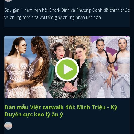
Sau gần 1 năm hẹn hò, Shark Bình và Phương Oanh đã chính thức
về chung một nhà với tấm giấy chứng nhận kết hôn.
Dàn mẫu Việt catwalk đôi: Minh Triệu - Kỳ
Duyên cực keo lỳ ăn ý