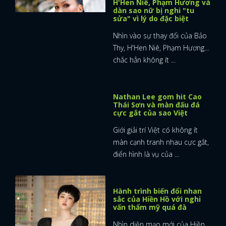
H'Hen Niê, Phạm Hương và
dàn sao nữ bị nghi "tu
sửa" vì lý do đặc biệt
Nhìn vào sự thay đổi của Bảo
Thy, H'Hen Niê, Phạm Hương...
chắc hẳn không ít ...
Nathan Lee gom hit Cao
Thái Sơn và màn đấu đá
cực gắt của sao Việt
Giới giải trí Việt có không ít
màn cạnh tranh nhau cực gắt,
điển hình là vụ của ...
Hành trình biến đổi nhan
sắc của Hiền Hồ với nghi
x
vấn thẩm mỹ quá đà
ĐĂNG NHẬP
Nhìn diện mạo mới của Hiền