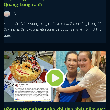
Quang Long ra đi
An Lee
Sau 2 năm Vân Quang Long ra đi, vợ cả và 2 con sống trong đủ
đầy nhưng đang vướng kiện tụng, bé út cùng mẹ yên ổn nơi thôn
quê.
Hồng Loan nghẹn ngào khi sinh nhật năm nay