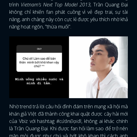
trình
Vietnam’s Next Top Model 2013,
Trần Quang Đại
không chỉ khiến fan phát cuồng vì vẻ đẹp trai, sự tài
năng, anh chàng này còn cực kì được yêu thích nhờ khả
năng hoạt ngôn, "thừa muối".
Nhờ trend trả lời câu hỏi đình đám trên mạng xã hội mà
khán giả VIệt đã thành công khai quật được cây hài mới
của Vbiz với hashtag
#cứănĐạiđi
, không ai khác chính
là Trần Quang Đại. Khi được fan hỏi làm sao để trở nên
mặn mòi được như chú và bớt khô khan thì cách anh