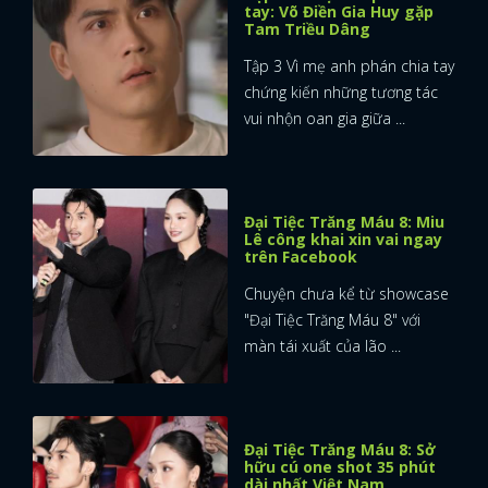
tay: Võ Điền Gia Huy gặp
Tam Triều Dâng
Tập 3 Vì mẹ anh phán chia tay
chứng kiến những tương tác
vui nhộn oan gia giữa ...
Đại Tiệc Trăng Máu 8: Miu
Lê công khai xin vai ngay
trên Facebook
Chuyện chưa kể từ showcase
"Đại Tiệc Trăng Máu 8" với
màn tái xuất của lão ...
Đại Tiệc Trăng Máu 8: Sở
hữu cú one shot 35 phút
dài nhất Việt Nam