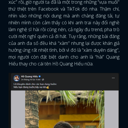
xúc” rồi, giờ người ta đã là một trong những “vựa muối"
thứ thiệt trên Facebook và TikTok đó nha. Thậm chí,
nhìn vào những nội dung mà anh chàng đăng tải, tự
nhiên mình còn cảm thấy có khi anh trai này đổi nghề
làm nghệ sĩ hài rồi cũng nên, cả ngày đu trend, pha trò
cười mệt nghỉ quên cả đi hát. Tuy rằng, những bài đăng
của anh đa số đều khá “xàm" nhưng lại được khán giả
hưởng ứng rất nhiệt tình, bởi vì đó là “xàm duyên dáng",
mọi người còn đặt biệt danh cho anh là “hài” Quang
Hiếu thay cho cái tên Hồ Quang Hiếu nữa.