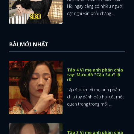
Hồ, ngày càng có nhiều người
FACEBOOK
GOOGLE
đặt nghi vấn phải chăng ...
BÀI MỚI NHẤT
Tập 4 Vì mẹ anh phán chia
tay: Mưu đồ "Cậu Sáu" lộ
rõ
Tập 4 phim Vì mẹ anh phán
chia tay đánh dấu hai cột mốc
quan trọng trong mối ...
Tập 3 Vì mẹ anh phán chia