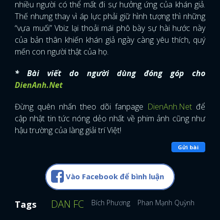
nhiều người có thể mất đi sự hưởng ứng của khán giả.
Thế nhưng thay vì áp lực phải giữ hình tượng thì những
“vựa muối” Vbiz lại thoải mái phô bày sự hài hước này
của bản thân khiến khán giả ngày càng yêu thích, quý
mến con người thật của họ.
* Bài viết do người dùng đóng góp cho
DienAnh.Net
Đừng quên nhấn theo dõi fanpage
DienAnh.Net
để
cập nhật tin tức nóng dẻo nhất về phim ảnh cũng như
hậu trường của làng giải trí Việt!
Gửi bài
Vào Facebook để bình luận
DAN FC
Bích Phương
Phan Mạnh Quỳnh
Tin sa
Tags