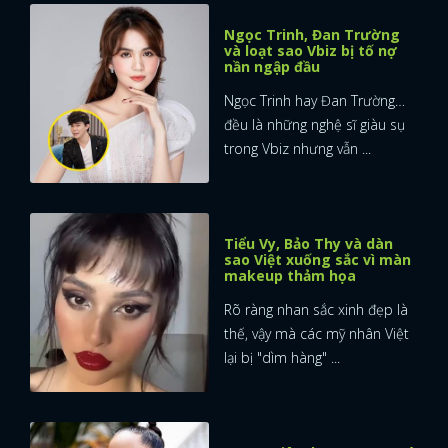
Ngọc Trinh, Đan Trường
và loạt sao Vbiz bị tố nợ
nần ngập đầu
Ngọc Trinh hay Đan Trường…
đều là những nghệ sĩ giàu sụ
trong Vbiz nhưng vẫn ...
Tiểu Vy, Bảo Thy và dàn
sao Việt xuống sắc vì màn
makeup thảm họa
Rõ ràng nhan sắc xinh đẹp là
thế, vậy mà các mỹ nhân Việt
lại bị "dìm hàng" ...