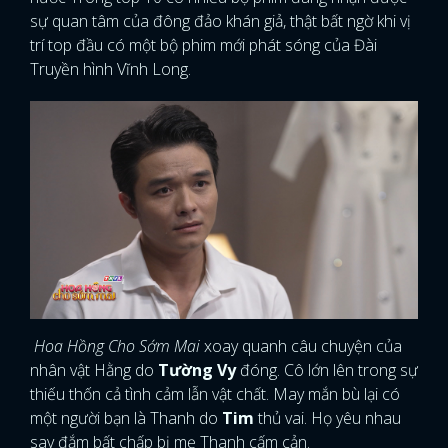
sự quan tâm của đông đảo khán giả, thật bất ngờ khi vị
trí top đầu có một bộ phim mới phát sóng của Đài
Truyền hình Vĩnh Long.
Hoa Hồng Cho Sớm Mai
xoay quanh câu chuyện của
nhân vật Hằng do
Tường Vy
đóng. Cô lớn lên trong sự
thiếu thốn cả tình cảm lẫn vật chất. May mắn bù lại có
một người bạn là Thanh do
Tim
thủ vai. Họ yêu nhau
say đắm bất chấp bị mẹ Thanh cấm cản.