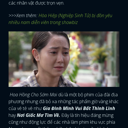
các nhân vật được trọn vẹn.
>>>Xem thêm:
Hòa Hiệp (Nghiệp Sinh Tử) bị đồn yêu
nhiều nam diễn viên trong showbiz
Hoa Hồng Cho Sớm Mai
dù là một bộ phim của đài địa
phương nhưng đã bỏ xa những tác phẩm giờ vàng khác
của vê tê vê như
Gia Đình Mình Vui Bất Thình Lình
hay
Nơi Giấc Mơ Tìm Về.
Đây là tín hiệu đáng mừng
cũng như động lực để các nhà làm phim khu vực phía