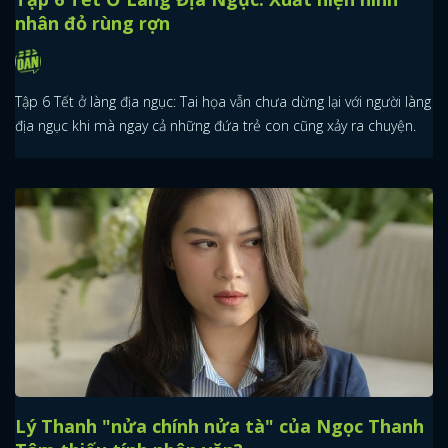
nhân đỏ rùng rợn
Tập 6 Tết ở làng địa ngục: Tai họa vẫn chưa dừng lại với người làng
địa ngục khi mà ngay cả những đứa trẻ con cũng xảy ra chuyện.
Lý Thanh "nửa chính nửa tà" của Ngọc Thanh