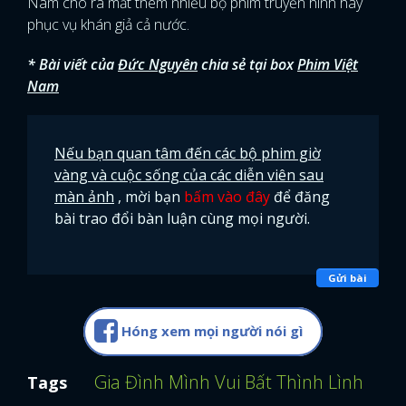
Nam cho ra mắt thêm nhiều bộ phim truyền hình hay
phục vụ khán giả cả nước.
* Bài viết của
Đức Nguyên
chia sẻ tại box
Phim Việt
Nam
Nếu bạn quan tâm đến các bộ phim giờ
vàng và cuộc sống của các diễn viên sau
màn ảnh
, mời bạn
bấm vào đây
để đăng
bài trao đổi bàn luận cùng mọi người.
Gửi bài
Hóng xem mọi người nói gì
Gia Đình Mình Vui Bất Thình Lình
Tim
Tags