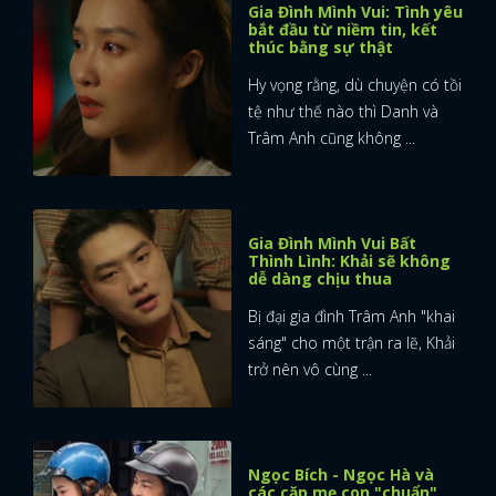
Gia Đình Mình Vui: Tình yêu
bắt đầu từ niềm tin, kết
thúc bằng sự thật
Hy vọng rằng, dù chuyện có tồi
tệ như thế nào thì Danh và
Trâm Anh cũng không ...
Gia Đình Mình Vui Bất
Thình Lình: Khải sẽ không
dễ dàng chịu thua
Bị đại gia đình Trâm Anh "khai
sáng" cho một trận ra lẽ, Khải
trở nên vô cùng ...
x
ĐĂNG NHẬP
Ngọc Bích - Ngọc Hà và
các cặp mẹ con "chuẩn"