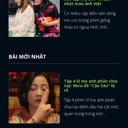
nhất màn ảnh Việt
FACEBOOK
GOOGLE
Có nhiều cặp diễn viên đóng
mẹ con trong phim giống
nhau từ ngoại hình, tính ...
BÀI MỚI NHẤT
Tập 4 Vì mẹ anh phán chia
tay: Mưu đồ "Cậu Sáu" lộ
rõ
Tập 4 phim Vì mẹ anh phán
chia tay đánh dấu hai cột mốc
quan trọng trong mối ...