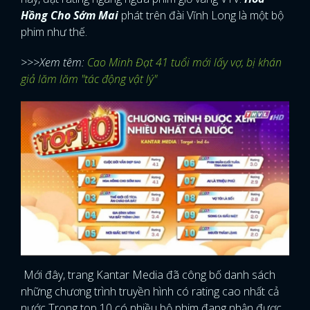
Hồng Cho Sớm Mai
phát trên đài Vĩnh Long là một bộ
phim như thế.
>>>Xem têm:
Cao Minh Đạt 41 tuổi mới lấy vợ, bị khán
giả lăm lăm "tác động vật lý"
Mới đây, trang Kantar Media đã công bố danh sách
những chương trình truyền hình có rating cao nhất cả
nước Trong top 10 có nhiều bộ phim đang nhận được