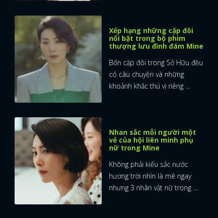
Xếp hạng những cặp đôi
nổi bật trong bộ phim
thượng lưu đình đám Mine
Bốn cặp đôi trong Sở Hữu đều
có câu chuyện và những
khoảnh khắc thú vị riêng ...
Nhan sắc mỗi người một
vẻ của hội liên minh phụ
nữ trong Mine
Không phải kiểu sắc nước
hương trời nhìn là mê ngay
nhưng 3 nhân vật nữ trong ...