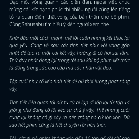
Dạo một vòng quanh các diễn đàn, ngoài việc chúc
mừng cái kết hạnh phúc thì nhiều người cũng lên tiếng
tỏ ra quan điểm thất vọng của bản thân cho bộ phim.
Cùng Sabusabu tìm hiểu ý kiến người xem nhé.
Khởi đầu một cách mạnh mẽ lôi cuốn nhưng kết thúc lại
quá yếu. Càng về sau các tình tiết như vội vàng góp
nhặt để tạo ra một cái kết vậy, hướng đi có hơi sai lầm.
Thứ duy nhất đọng lại trong tôi sau khi bộ phim kết thúc
là đống trang sức cao cấp mà các nhân vật đeo.
Tập cuối như cố kéo tình tiết để đủ thời lượng phát sóng
vậy.
Tình tiết liên quan tới nữ tu cứ bị lặp đi lặp lại từ tập 14
giống như đang cố lôi kéo sự chú ý vậy. Thế nhưng cuối
cùng lại không có gì xảy ra nên trông nó cứ lộn xộn. Dù
sao hết phim cũng là hết chuyện rồi nên thôi.
Tôi ước gì bộ phim không kéo đến 16 tập để rồi chỉ cho