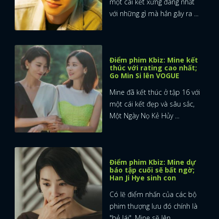
một cái kết xứng đáng nhất
với những gì mà hắn gây ra ...
Điểm phim Kbiz: Mine kết
thúc với rating cao nhất;
Go Min Si lên VOGUE
Mine đã kết thúc ở tập 16 với
một cái kết đẹp và sâu sắc,
Một Ngày Nọ Kẻ Hủy ...
Điểm phim Kbiz: Mine dự
báo tập cuối sẽ bất ngờ;
Han Ji Hye sinh con
Có lẽ điểm nhấn của các bộ
x
ĐĂNG NHẬP
phim thượng lưu đó chính là
"bẻ lái", Mine sẽ lên ...