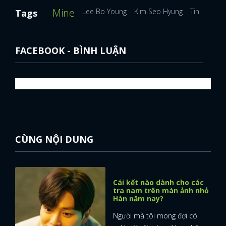
Mine
Lee Bo Young
Kim Seo Hyung
Tin tức ph
Tags
FACEBOOK - BÌNH LUẬN
CÙNG NỘI DUNG
Cái kết nào dành cho các
tra nam trên màn ảnh nhỏ
Hàn năm nay?
Người mà tôi mong đợi có