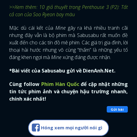
>>Xem thêm: 10 giả thuyết trong Penthouse 3 (P2): Tất
cả con của Soo Ryeon bay màu
Mặc dù cái kết của
Mine
gây ra khá nhiều tranh cãi
nhưng đây vẫn là bộ phim mà Sabusabu rất muốn đề
xuất đến cho các tín đồ mê phim. Các giá trị gia đình, lời
thoại hài hước nhưng vô cùng “thấm” là những yếu tố
đáng khen ngợi mà
Mine
xứng đáng được nhận.
*Bài viết của Sabusabu gửi về DienAnh.Net.
Cùng follow
Phim Hàn Quốc
để cập nhật những
tin tức phim ảnh và chuyện hậu trường nhanh,
chính xác nhất!
Gửi bài
Hóng xem mọi người nói gì