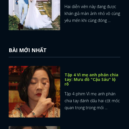
Hai diễn viên này đang được
khán giả màn ảnh nhỏ vô cùng
yêu mến khi cùng đóng ...
BÀI MỚI NHẤT
Tập 4 Vì mẹ anh phán chia
tay: Mưu đồ "Cậu Sáu" lộ
rõ
Tập 4 phim Vì mẹ anh phán
chia tay đánh dấu hai cột mốc
quan trọng trong mối ...