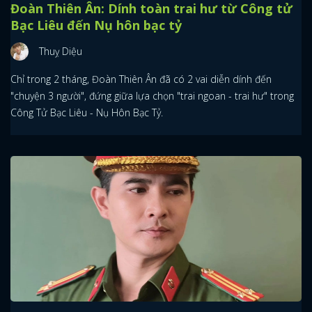
Đoàn Thiên Ân: Dính toàn trai hư từ Công tử
Bạc Liêu đến Nụ hôn bạc tỷ
Thuỵ Diệu
Chỉ trong 2 tháng, Đoàn Thiên Ân đã có 2 vai diễn dính đến
"chuyện 3 người", đứng giữa lựa chọn "trai ngoan - trai hư" trong
Công Tử Bạc Liêu - Nụ Hôn Bạc Tỷ.