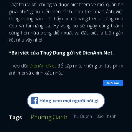
Thật thú vị khi chúng ta được biết thêm về mối quan hệ
giữa những nữ diễn viên đình đám trên màn ảnh Việt
đúng không nào. Tôi thấy các cô nàng trên ai cũng xinh
đẹp và tài năng cả. Hy vọng họ sẽ ngày càng thành
công hơn nữa trong diễn xuất và đặc biệt là luôn gắn
kết như vậy nhé!
*Bài viết của Thuỳ Dung gửi về DienAnh.Net.
Theo dõi
DienAnh.Net
để cập nhật những tin tức phim
ảnh mới và chính xác nhất.
Gửi bài
Hóng xem mọi người nói gì
Phương Oanh
Thu Quỳnh
Bảo Thanh
Quỳn
Tags
x
ĐĂNG NHẬP