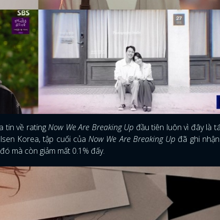
 tin về rating
Now We Are Breaking Up
đầu tiên luôn vì đây là 
lsen Korea, tập cuối của
Now We Are Breaking Up
đã ghi nhận
c đó mà còn giảm mất 0.1% đấy.