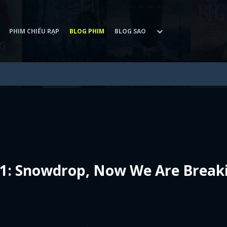
PHIM CHIẾU RẠP
BLOG PHIM
BLOG SAO
/1: Snowdrop, Now We Are Break