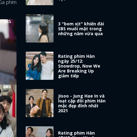
của phim
3 "bom xịt" khiến đài
SBS muối mặt trong
những năm vừa qua
Rating phim Hàn
ngày 25/12:
Snowdrop, Now We
Are Breaking Up
giảm tiếp
Jisoo - Jung Hae In và
loạt cặp đôi phim Hàn
mặc đẹp đỉnh nhất
2021
Rating phim Hàn