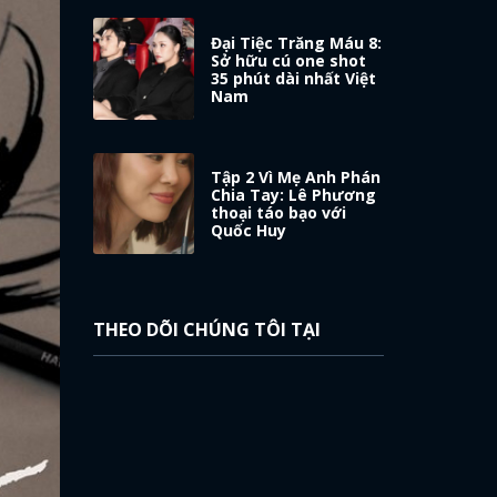
Đại Tiệc Trăng Máu 8:
Sở hữu cú one shot
35 phút dài nhất Việt
Nam
Tập 2 Vì Mẹ Anh Phán
Chia Tay: Lê Phương
thoại táo bạo với
Quốc Huy
THEO DÕI CHÚNG TÔI TẠI