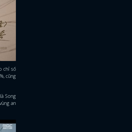
o chỉ số
5%, cũng
 là Song
 vùng an