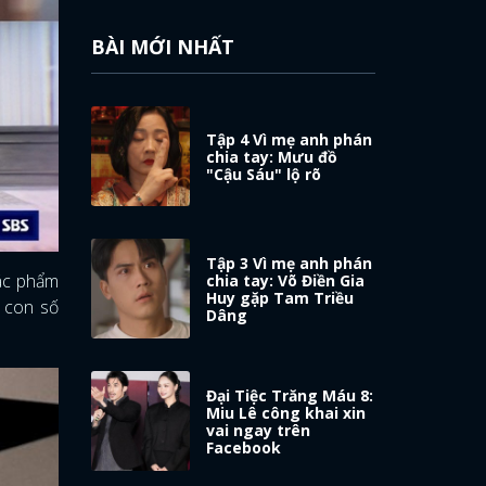
BÀI MỚI NHẤT
Tập 4 Vì mẹ anh phán
chia tay: Mưu đồ
"Cậu Sáu" lộ rõ
Tập 3 Vì mẹ anh phán
tác phẩm
chia tay: Võ Điền Gia
Huy gặp Tam Triều
 con số
Dâng
Đại Tiệc Trăng Máu 8:
Miu Lê công khai xin
vai ngay trên
Facebook