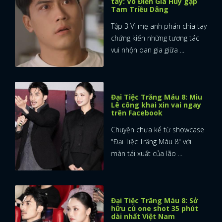
tay: Võ Điền Gia Huy gặp
Tam Triều Dâng
Tập 3 Vì mẹ anh phán chia tay
chứng kiến những tương tác
vui nhộn oan gia giữa ...
Đại Tiệc Trăng Máu 8: Miu
Lê công khai xin vai ngay
trên Facebook
Chuyện chưa kể từ showcase
"Đại Tiệc Trăng Máu 8" với
màn tái xuất của lão ...
Đại Tiệc Trăng Máu 8: Sở
hữu cú one shot 35 phút
dài nhất Việt Nam