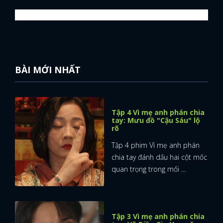
BÀI MỚI NHẤT
Tập 4 Vì mẹ anh phán chia
tay: Mưu đồ "Cậu Sáu" lộ
rõ
Tập 4 phim Vì mẹ anh phán
chia tay đánh dấu hai cột mốc
quan trọng trong mối ...
Tập 3 Vì mẹ anh phán chia