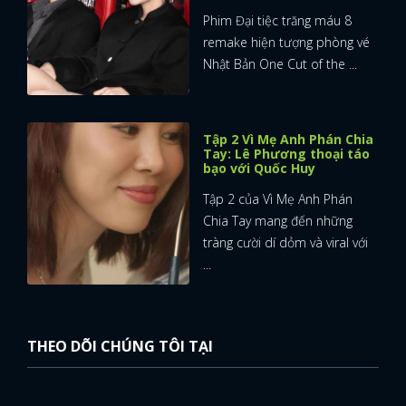
Phim Đại tiệc trăng máu 8
remake hiện tượng phòng vé
Nhật Bản One Cut of the ...
Tập 2 Vì Mẹ Anh Phán Chia
Tay: Lê Phương thoại táo
bạo với Quốc Huy
Tập 2 của Vì Mẹ Anh Phán
Chia Tay mang đến những
tràng cười dí dỏm và viral với
...
THEO DÕI CHÚNG TÔI TẠI