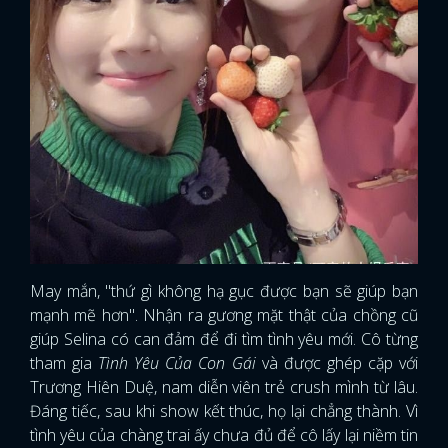
FACEBOOK
GOOGLE
May mắn, "thứ gì không hạ gục được bạn sẽ giúp bạn
mạnh mẽ hơn". Nhận ra gương mặt thật của chồng cũ
giúp Selina có can đảm để đi tìm tình yêu mới. Cô từng
tham gia
Tình Yêu Của Con Gái
và được ghép cặp với
Trương Hiên Duệ, nam diễn viên trẻ crush mình từ lâu.
Đáng tiếc, sau khi show kết thúc, họ lại chẳng thành. Vì
tình yêu của chàng trai ấy chưa đủ để cô lấy lại niềm tin