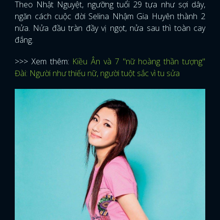
Theo Nhật Nguyệt, ngưỡng tuổi 29 tựa như sợi dây,
ngăn cách cuộc đời Selina Nhậm Gia Huyên thành 2
nửa. Nửa đầu tràn đầy vị ngọt, nửa sau thì toàn cay
đắng.
>>> Xem thêm:
Kiều Ân và 7 "nữ hoàng thần tượng"
Đài: Người như thiếu nữ, người tuột sắc vì tu sửa