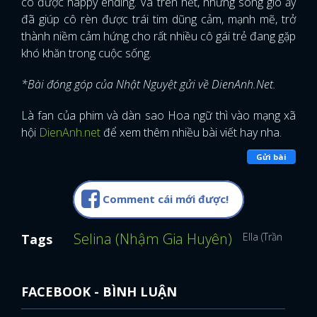
có được happy ending. Và trên hết, những sóng gió ấy
đã giúp cô rèn được trái tim dũng cảm, mạnh mẽ, trở
thành niềm cảm hứng cho rất nhiều cô gái trẻ đang gặp
khó khăn trong cuộc sống.
*Bài đóng góp của Nhật Nguyệt gửi về DienAnh.Net.
Là fan của phim và dàn sao Hoa ngữ thì vào mạng xã
hội
DienAnh.net
để xem thêm nhiều bài viết hay nha.
Gửi bài
Comment cái mới được!
Selina (Nhậm Gia Huyên)
Ella (Trần Gia Ho
Tags
FACEBOOK - BÌNH LUẬN