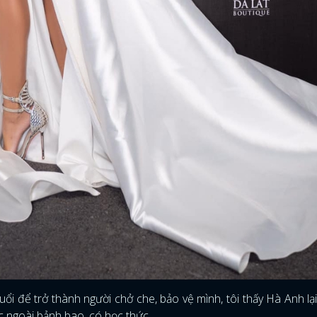
uổi để trở thành người chở che, bảo vệ mình, tôi thấy Hà Anh lại
c ngoài bảnh bao, có học thức.