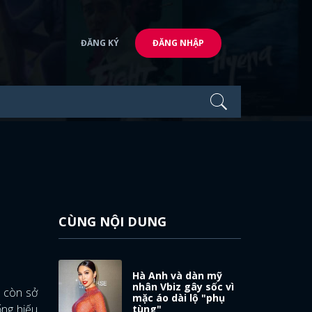
ĐĂNG KÝ
ĐĂNG NHẬP
CÙNG NỘI DUNG
Hà Anh và dàn mỹ
nhân Vbiz gây sốc vì
à còn sở
mặc áo dài lộ "phụ
ống hiếu
tùng"