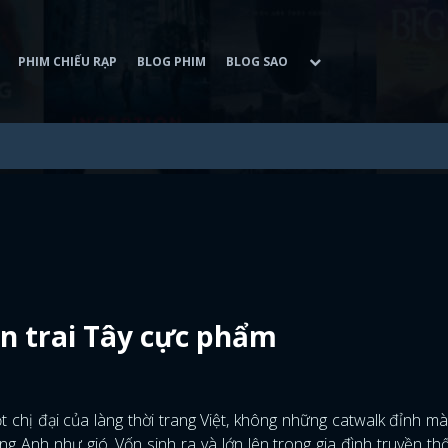
PHIM CHIẾU RẠP
BLOG PHIM
BLOG SAO
n trai Tây cực phẩm
một chị đại của làng thời trang Việt, không những catwalk đỉnh m
ng Anh như gió. Vốn sinh ra và lớn lên trong gia đình truyền th