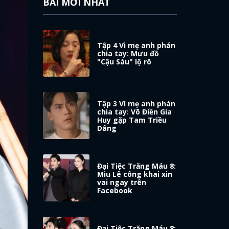
BÀI MỚI NHẤT
Tập 4 Vì mẹ anh phán
chia tay: Mưu đồ
"Cậu Sáu" lộ rõ
Tập 3 Vì mẹ anh phán
chia tay: Võ Điền Gia
Huy gặp Tam Triều
Dâng
Đại Tiệc Trăng Máu 8:
Miu Lê công khai xin
vai ngay trên
Facebook
Đại Tiệc Trăng Máu 8: