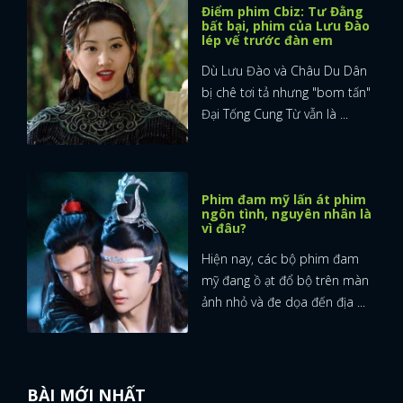
Điểm phim Cbiz: Tư Đằng
bất bại, phim của Lưu Đào
lép vế trước đàn em
Dù Lưu Đào và Châu Du Dân
bị chê tơi tả nhưng "bom tấn"
Đại Tống Cung Từ vẫn là ...
Phim đam mỹ lấn át phim
ngôn tình, nguyên nhân là
vì đâu?
Hiện nay, các bộ phim đam
mỹ đang ồ ạt đổ bộ trên màn
ảnh nhỏ và đe dọa đến địa ...
x
ĐĂNG NHẬP
BÀI MỚI NHẤT