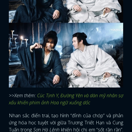
>>Xem thêm:
Cúc Tịnh Y, Đường Yên và dàn mỹ nhân sợ
xấu khiến phim ảnh Hoa ngữ xuống dốc
Nhan sắc điển trai, tạo hình “đỉnh của chóp” và phản
ứng hóa học tuyệt vời giữa Trương Triết Hạn và Cung
Tuấn trong
Sơn Hà Lệnh
khiến hội chị em “sốt rần rần”.