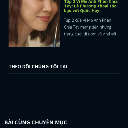
Tập 2 Vì Mẹ Anh Phán Chia
Tay: Lê Phương thoại táo
bạo với Quốc Huy
Tập 2 của Vì Mẹ Anh Phán
Chia Tay mang đến những
tràng cười dí dỏm và viral với
...
THEO DÕI CHÚNG TÔI TẠI
BÀI CÙNG CHUYÊN MỤC