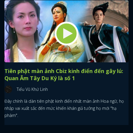
Tiên phật màn ảnh Cbiz kinh điển đến gây lú:
Quan Âm Tây Du Ký là số 1
Tiểu Vũ Khứ Linh
Đây chính là dàn tiên phật kinh điển nhất màn ảnh Hoa ngữ, họ
nhập vai xuất sắc đến mức khiến khán giả tưởng họ mới "hạ
phàm".