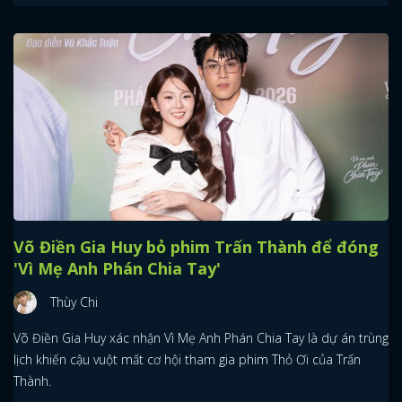
Võ Điền Gia Huy bỏ phim Trấn Thành để đóng
'Vì Mẹ Anh Phán Chia Tay'
Thùy Chi
Võ Điền Gia Huy xác nhận Vì Mẹ Anh Phán Chia Tay là dự án trùng
lịch khiến cậu vuột mất cơ hội tham gia phim Thỏ Ơi của Trấn
Thành.