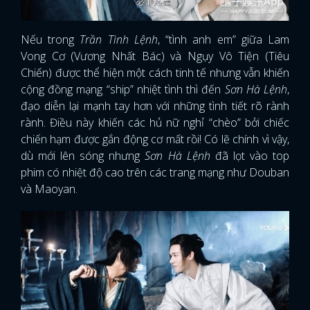
Nếu trong
Trần Tình Lệnh
, “tình anh em” giữa Lam
Vong Cơ (Vương Nhất Bác) và Ngụy Vô Tiện (Tiêu
Chiến) được thể hiện một cách tinh tế nhưng vẫn khiến
cộng đồng mạng “ship” nhiệt tình thì đến
Sơn Hà Lệnh
,
đạo diễn lại mạnh tay hơn với những tình tiết rõ rành
rành. Điều này khiến các hủ nữ nghỉ “chèo” bởi chiếc
chiến hạm được gắn động cơ mất rồi! Có lẽ chính vì vậy,
dù mới lên sóng nhưng
Sơn Hà Lệnh
đã lọt vào top
phim có nhiệt độ cao trên các trang mạng như Douban
và Maoyan.