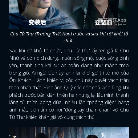
Chu Tử Thư (Trương Triết Hạn) trước và sau khi rời khỏi tổ
chức.
Sau khi rời khỏi tổ chức, Chu Tử Thư lấy tên giả là Chu
Nhứ và còn dịch dung, muốn sống một cuộc sống bình
yên, thanh tịnh khi sự an toàn đang như mành treo
trong gió. Ai ngờ, lúc này, anh lại khơi gợi trí tò mò của
Ôn Khách Hành khiến vị cốc chủ này quyết vạch trần
thân phận thật. Hình ảnh Quỷ cốc cốc chủ lạnh lùng, khí
phách trước bàn dân thiên hạ nhưng lại lắc mình thành
lãng tử thích bông đùa, nhiều lần “phóng điện” bằng
ánh mắt, luôn tìm cơ hội “động tay chạm chân” với Chu
Tử Thư khiến khán giả vô cùng thích thú.