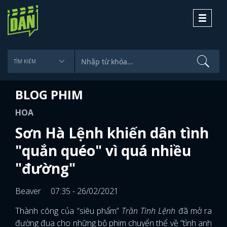
Toggle
navigati
BLOG PHIM
HOA
Sơn Hà Lệnh khiến dân tình
"quắn quéo" vì quá nhiều
"đường"
Beaver
07:35 - 26/02/2021
Thành công của “siêu phẩm”
Trần Tình Lệnh
đã mở ra
đường đua cho những bộ phim chuyển thể về “tình anh