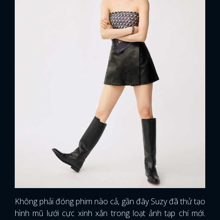
Không phải đóng phim nào cả, gần đây Suzy đã thử tạo
hình mũ lưới cực xinh xắn trong loạt ảnh tạp chí mới.