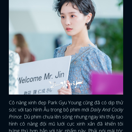
Cô nàng xinh đẹp Park Gyu Young cũng đã có dịp thử
sức với tạo hình Âu trong bộ phim mới
Daily And Cocky
Prince
. Dù phim chưa lên sóng nhưng ngay khi thấy tạo
hình cô nàng đội mũ lưới cực xinh xắn đã khiến tôi
hứng thú hơn hẳn với tác phẩm này. Phải nói mái tóc