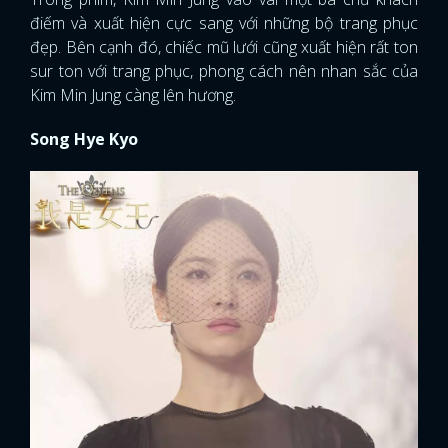
điếm và xuất hiện cực sang với những bộ trang phục
đẹp. Bên cạnh đó, chiếc mũ lưới cũng xuất hiện rất ton
sur ton với trang phục, phong cách nên nhan sắc của
Kim Min Jung càng lên hương.
Song Hye Kyo