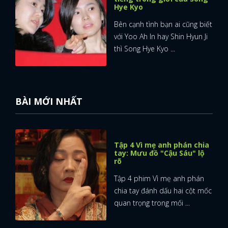
Hye Kyo
Bên cạnh tình bạn ai cũng biết
với Yoo Ah In hay Shin Hyun Ji
thì Song Hye Kyo ...
BÀI MỚI NHẤT
Tập 4 Vì mẹ anh phán chia
tay: Mưu đồ "Cậu Sáu" lộ
rõ
Tập 4 phim Vì mẹ anh phán
chia tay đánh dấu hai cột mốc
quan trọng trong mối ...