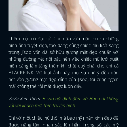
Thêm một cô đại sứ Dior nữa vừa mới cho ra những
hình ảnh tuyệt đẹp, tạo dáng cùng chiếc mũ lưới sang
trọng. Jisoo vốn đã sở hữu gương mặt đẹp chuẩn với
những đường nét nổi bật, nên việc chiếc mũ lưới xuất
hiện càng làm tăng thêm khí chất quý phái cho chị cả
BLACKPINK. Với loạt ảnh này, mọi sự chú ý đều dồn
hết vào gương mặt đẹp đỉnh của Jisoo, tôi cũng ngắm
mãi không thể rời mắt được luôn đấy.
>>>> Xem thêm:
5 sao nữ đình đám xứ Hàn nói không
với vai khách mời trên truyền hình
Chỉ với một chiếc mũ thôi mà bao mỹ nhân xinh đẹp đã
được nâng tầm nhan sắc lên hẳn. Trong số các mỹ