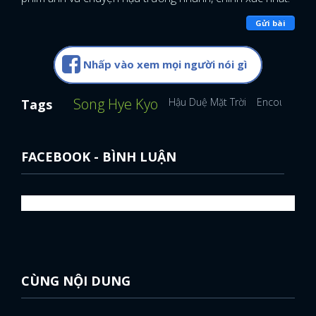
Gửi bài
Nhấp vào xem mọi người nói gì
Song Hye Kyo
Hậu Duệ Mặt Trời
Encounter
Tags
FACEBOOK - BÌNH LUẬN
CÙNG NỘI DUNG