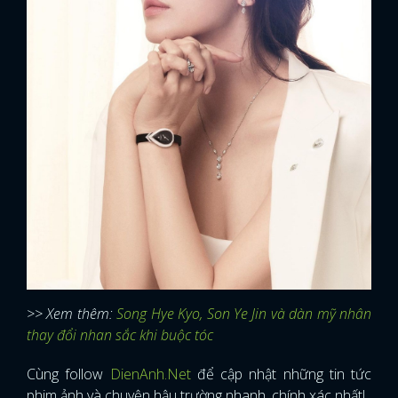
>> Xem thêm:
Song Hye Kyo, Son Ye Jin và dàn mỹ nhân
thay đổi nhan sắc khi buộc tóc
Cùng follow
DienAnh.Net
để cập nhật những tin tức
phim ảnh và chuyện hậu trường nhanh, chính xác nhất!