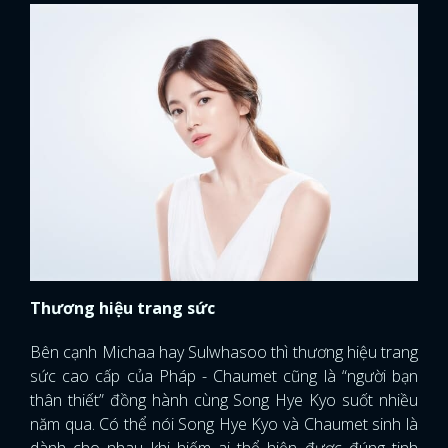
Thương hiệu trang sức
Bên cạnh Michaa hay Sulwhasoo thì thương hiệu trang
sức cao cấp của Pháp - Chaumet cũng là “người bạn
thân thiết” đồng hành cùng Song Hye Kyo suốt nhiều
x
ĐĂNG NHẬP
năm qua. Có thể nói Song Hye Kyo và Chaumet sinh là
dành cho nhau khi hiếm ai thể hiện được đúng tinh