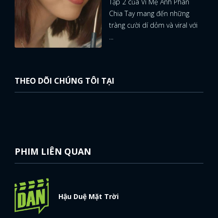
Tập 2 của Vì Mẹ Anh Phán
Chia Tay mang đến những
tràng cười dí dỏm và viral với
...
THEO DÕI CHÚNG TÔI TẠI
PHIM LIÊN QUAN
Hậu Duệ Mặt Trời