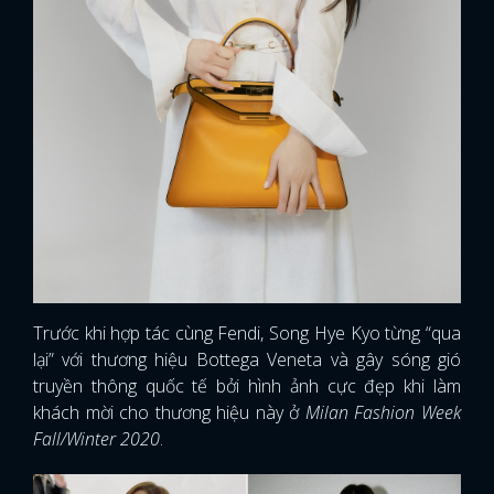
Trước khi hợp tác cùng Fendi, Song Hye Kyo từng “qua
lại” với thương hiệu Bottega Veneta và gây sóng gió
truyền thông quốc tế bởi hình ảnh cực đẹp khi làm
khách mời cho thương hiệu này ở
Milan Fashion Week
Fall/Winter 2020
.