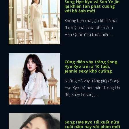
Song Hye Kyo và Son Ye Jin
lại khiến fan phát cuồng
với bộ ảnh mới
Không hẹn mà gặp khi cả hai
đại mỹ nhân của phim ảnh
Hàn Quốc đều thực hiện ...
Cùng diện váy trắng Song
Hye Kyo trẻ ra 10 tuổi,
Jennie sexy khó cưỡng
Những bộ váy trắng giúp Song
Hye Kyo trẻ hơn hẳn. Trong khi
đó, Suzy lại sang ...
Song Hye Kyo tái xuất nửa
cuối năm nay với phim mới