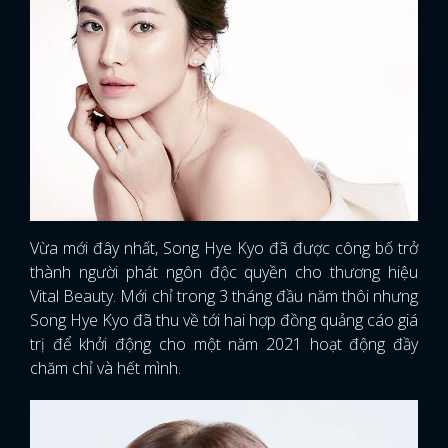
Vừa mới đây nhất, Song Hye Kyo đã được công bố trở
thành người phát ngôn độc quyền cho thương hiệu
Vital Beauty. Mới chỉ trong 3 tháng đầu năm thôi nhưng
Song Hye Kyo đã thu về tới hai hợp đồng quảng cáo giá
trị để khởi động cho một năm 2021 hoạt động đầy
chăm chỉ và hết mình.