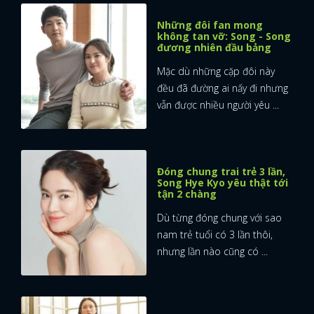
Những đôi fan mong
không tan vỡ: Song - Song
đương nhiên đầu bảng
Mặc dù những cặp đôi này
đều đã đường ai nấy đi nhưng
vẫn được nhiều người yêu ...
Đóng chung trai trẻ 3 lần,
Song Hye Kyo yêu thật tới
tận 2 chàng
Dù từng đóng chung với sao
nam trẻ tuổi có 3 lần thôi,
nhưng lần nào cũng có ...