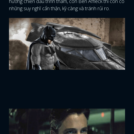
hướng chiến đấu trinh thám, còn Ben Affleck thì còn có
những suy nghĩ cẩn thận, kỹ càng và tránh rủi ro.