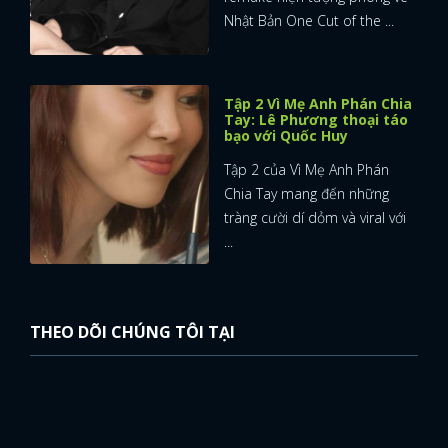
Nhật Bản One Cut of the ...
Tập 2 Vì Mẹ Anh Phán Chia
Tay: Lê Phương thoại táo
bạo với Quốc Huy
Tập 2 của Vì Mẹ Anh Phán
Chia Tay mang đến những
tràng cười dí dỏm và viral với
...
THEO DÕI CHÚNG TÔI TẠI