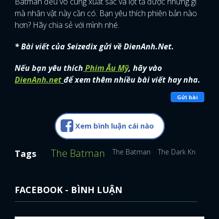
Batman đều vô cùng xuất sắc và lột tả được những gì
mà nhân vật này cần có. Bạn yêu thích phiên bản nào
hơn? Hãy chia sẻ với mình nhé.
* Bài viết của Seizedix gửi về DienAnh.Net.
Nếu bạn yêu thích
Phim Âu Mỹ
, hãy vào
DienAnh.net
để xem thêm nhiều bài viết hay nha.
Gửi bài
Xem bình luận cái nào
The Batman
The Batman
The Dark Knight
R
Tags
FACEBOOK - BÌNH LUẬN