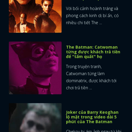
Với bối cảnh hoành tráng và
phong cách kinh dị bí ẩn, có
nhiều chi tiết The ...
The Batman: Catwoman
từng được khách trả tiền
để "tẩm quất" họ
Trong truyện tranh,
Catwoman từng làm
dominatrix, được khách tới
chơi trả tiền ...
Joker của Barry Keoghan
lộ mặt trong video dài 5
phút của The Batman
Chekov bị ám ảnh ngay từ khi