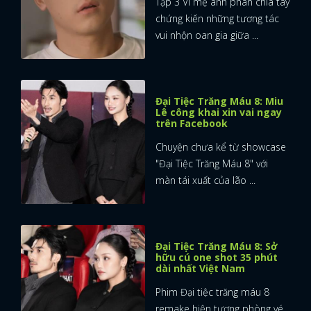
Tập 3 Vì mẹ anh phán chia tay
chứng kiến những tương tác
vui nhộn oan gia giữa ...
Đại Tiệc Trăng Máu 8: Miu
Lê công khai xin vai ngay
trên Facebook
Chuyện chưa kể từ showcase
"Đại Tiệc Trăng Máu 8" với
màn tái xuất của lão ...
Đại Tiệc Trăng Máu 8: Sở
hữu cú one shot 35 phút
dài nhất Việt Nam
Phim Đại tiệc trăng máu 8
remake hiện tượng phòng vé