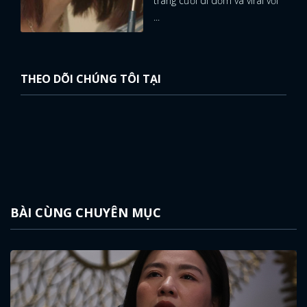
tràng cười dí dỏm và viral với
...
THEO DÕI CHÚNG TÔI TẠI
BÀI CÙNG CHUYÊN MỤC