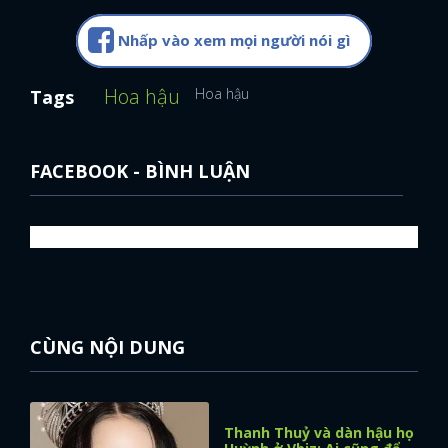
Nhấp vào xem mọi người nói gì
Hoa hậu
Hoa hậu
Tags
FACEBOOK - BÌNH LUẬN
CÙNG NỘI DUNG
Thanh Thuỷ và dàn hậu họ