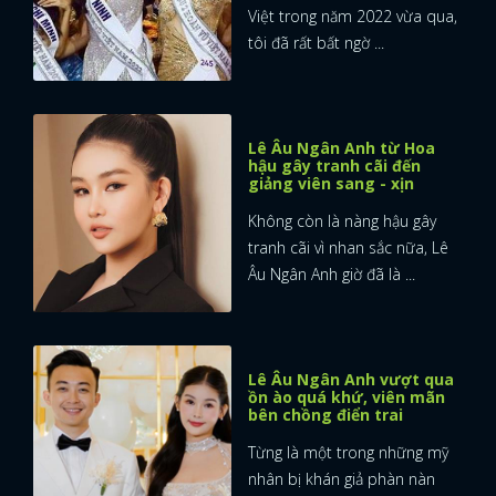
Việt trong năm 2022 vừa qua,
tôi đã rất bất ngờ ...
Lê Âu Ngân Anh từ Hoa
hậu gây tranh cãi đến
giảng viên sang - xịn
Không còn là nàng hậu gây
tranh cãi vì nhan sắc nữa, Lê
Âu Ngân Anh giờ đã là ...
Lê Âu Ngân Anh vượt qua
ồn ào quá khứ, viên mãn
bên chồng điển trai
Từng là một trong những mỹ
nhân bị khán giả phàn nàn