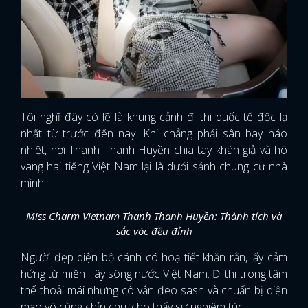
Tôi nghĩ đây có lẽ là khung cảnh đi thi quốc tế độc lạ
nhất từ trước đến nay. Khi chẳng phải sân bay náo
nhiệt, nơi Thanh Thanh Huyền chia tay khán giả và hô
vang hai tiếng Việt Nam lại là dưới sảnh chung cư nhà
mình.
Miss Charm Vietnam Thanh Thanh Huyền: Thành tích và
sắc vóc đều đỉnh
Người đẹp diện bộ cánh có hoạ tiết khăn rằn, lấy cảm
hứng từ miền Tây sông nước Việt Nam. Đi thi trong tâm
thế thoải mái nhưng cô vẫn đeo sash và chuẩn bị diện
mạo vô cùng chỉn chu, cho thấy sự nghiêm túc .