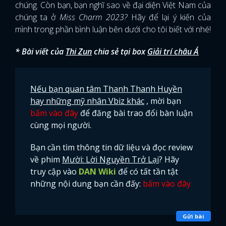
chúng. Còn bạn, bạn nghĩ sao về đại diện Việt Nam của
chúng ta ở
Miss Charm 2023?
Hãy để lại ý kiến của
mình trong phần bình luận bên dưới cho tôi biết với nhé!
* Bài viết của
Thi Zun
chia sẻ tại box
Giải trí châu Á
Nếu bạn quan tâm Thanh Thanh Huyền
hay những mỹ nhân Vbiz khác
, mời bạn
bấm vào đây
để đăng bài trao đổi bàn luận
cùng mọi người.
Bạn cần tìm thông tin dữ liệu và đọc review
về phim
Mười: Lời Nguyền Trở Lại
? Hãy
truy cập vào
DAN Wiki
để có tất tần tật
những nội dung bạn cần đấy:
bấm vào đây
Gửi bài