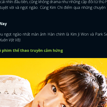
cái nhìn đầu tiên, cũng không drama như những cặp đôi từ thù 
 tuyệt vời và ngọt ngào. Cùng Kim Chi điểm qua những chuyện 
 Way
yêu ngọt ngào nhất màn ảnh Hàn chính là Kim Ji Won và Park 
Xuân Vật Vã).
ộ phim thể thao truyền cảm hứng