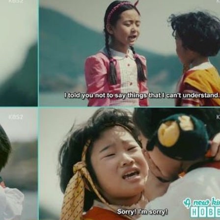
FACEBOOK
GOOGLE