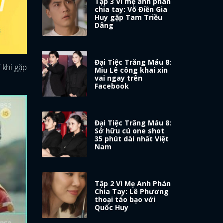
Tập 3 Vì mẹ anh phán
chia tay: Võ Điền Gia
Huy gặp Tam Triều
Dâng
Đại Tiệc Trăng Máu 8:
 khi gặp
Miu Lê công khai xin
vai ngay trên
Facebook
Đại Tiệc Trăng Máu 8:
Sở hữu cú one shot
35 phút dài nhất Việt
Nam
Tập 2 Vì Mẹ Anh Phán
Chia Tay: Lê Phương
thoại táo bạo với
Quốc Huy