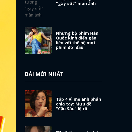
"gây sốt" màn ảnh
Những bộ phim Hàn
Quốc kinh điển gắn
liền với thế hệ mọt
phim đời đầu
BÀI MỚI NHẤT
Tập 4 Vì mẹ anh phán
chia tay: Mưu đồ
"Cậu Sáu" lộ rõ