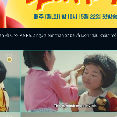
 và Choi Ae Ra, 2 người bạn thân từ bé và luôn “đấu khẩu” mỗi
ĐĂNG NHẬP