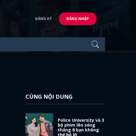
ĐĂNG KÝ
ĐĂNG NHẬP
CÙNG NỘI DUNG
Police University và 3
bộ phim lên sóng
tháng 8 bạn không
thể bỏ lỡ