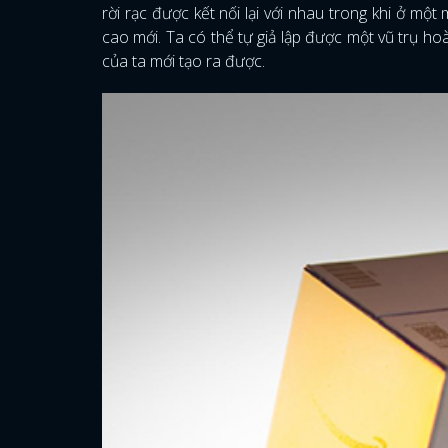
rời rạc được kết nối lại với nhau trong khi ở mộ
cao mới. Ta có thể tự giả lập được một vũ trụ hoà
của ta mới tạo ra được.