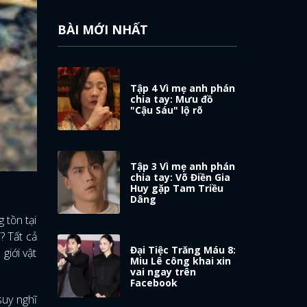
BÀI MỚI NHẤT
Tập 4 Vì mẹ anh phán
chia tay: Mưu đồ
"Cậu Sáu" lộ rõ
Tập 3 Vì mẹ anh phán
chia tay: Võ Điền Gia
Huy gặp Tam Triều
Dâng
 tồn tại
? Tất cả
Đại Tiệc Trăng Máu 8:
giới vật
Miu Lê công khai xin
vai ngay trên
Facebook
suy nghĩ