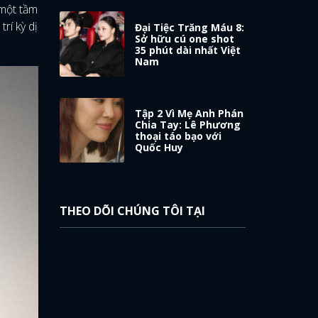
 một tầm
rí kỳ dị
Đại Tiệc Trăng Máu 8:
Sở hữu cú one shot
35 phút dài nhất Việt
Nam
Tập 2 Vì Mẹ Anh Phán
Chia Tay: Lê Phương
thoại táo bạo với
Quốc Huy
THEO DÕI CHÚNG TÔI TẠI