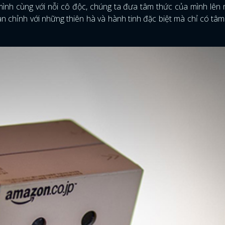
t mình cùng với nỗi cô độc, chúng ta đưa tâm thức của mình lên
n chỉnh với những thiên hà và hành tinh đặc biệt mà chỉ có tâm t
ĐĂNG NHẬP