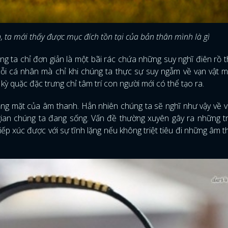
, ta mới thấy được mục đích tồn tại của bản thân mình là gì
ng ta chỉ đơn giản là một bãi rác chứa những suy nghĩ điên rồ t
mỗi cá nhân mà chỉ khi chúng ta thực sự suy ngẫm về vạn vật 
kỳ quặc đặc trưng chỉ tâm trí con người mới có thể tạo ra.
ắng mặt của âm thanh. Hẳn nhiên chúng ta sẽ nghĩ như vậy về v
ian chúng ta đang sống. Vấn đề thường xuyên gây ra những t
tiếp xúc được với sự tĩnh lặng nếu không triệt tiêu đi những âm 