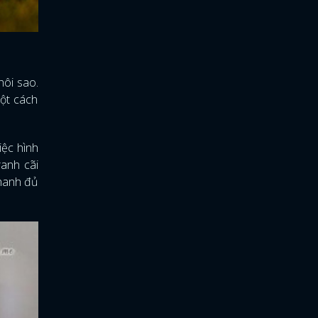
hôi sao.
một cách
iệc hình
ranh cãi
thanh đủ