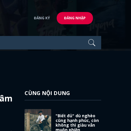
ĐĂNG KÝ
ĐĂNG NHẬP
CÙNG NỘI DUNG
 tâm
"Biết đủ" dù nghèo
cũng hạnh phúc, còn
không thì giàu vẫn
muộn phiền