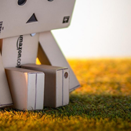
FACEBOOK
GOOGLE