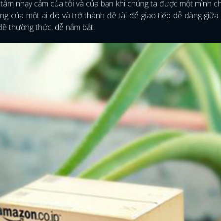
i tâm nhạy cảm của tôi và của bạn khi chúng ta được một mình 
ng của một ai đó và trở thành đề tài để giao tiếp dễ dàng giữa
đề thường thức, dễ nắm bắt.