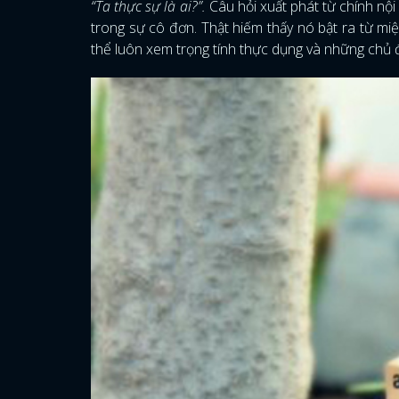
“Ta thực sự là ai?”.
Câu hỏi xuất phát từ chính nộ
trong sự cô đơn. Thật hiếm thấy nó bật ra từ miệ
thể luôn xem trọng tính thực dụng và những chủ 