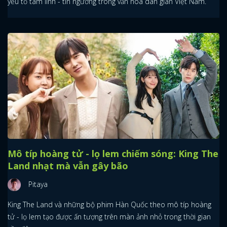
yếu tố tâm linh - tín ngưỡng trong văn hóa dân gian Việt Nam.
Mô típ hoàng tử - lọ lem chiếm sóng: King The
Land nhạt mà vẫn gây bão
Pitaya
King The Land và những bộ phim Hàn Quốc theo mô típ hoàng
tử - lọ lem tạo được ấn tượng trên màn ảnh nhỏ trong thời gian