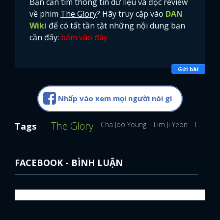
Bạn cần tìm thông tin dữ liệu và đọc review
về phim
The Glory
? Hãy truy cập vào
DAN
Wiki
để có tất tần tật những nội dung bạn
cần đấy:
bấm vào đây
Gửi bài
Nhấp vào xem mọi người nói gì
The Glory
Cha Joo Young
Lim Ji Yeon
Kim Hie
Tags
FACEBOOK - BÌNH LUẬN