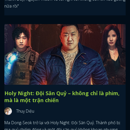
nữa rồi"
Holy Night: Đội Săn Quỷ – không chỉ là phim,
mà là một trận chiến
Thuỵ Diệu
Ma Dong-Seok trở lại với Holy Night: Đội Săn Quỷ. Thành phố bị
ma quỷ chiếm đóng và một đội săn quỷ không khoan nhượng