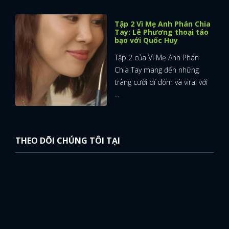
Tập 2 Vì Mẹ Anh Phán Chia
Tay: Lê Phương thoại táo
bạo với Quốc Huy
Tập 2 của Vì Mẹ Anh Phán
Chia Tay mang đến những
tràng cười dí dỏm và viral với
...
THEO DÕI CHÚNG TÔI TẠI