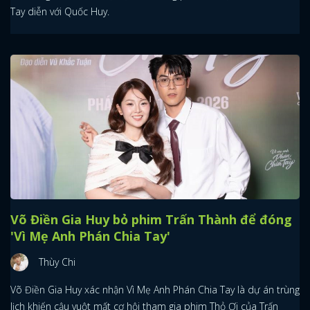
Tay diễn với Quốc Huy.
Võ Điền Gia Huy bỏ phim Trấn Thành để đóng
'Vì Mẹ Anh Phán Chia Tay'
Thùy Chi
Võ Điền Gia Huy xác nhận Vì Mẹ Anh Phán Chia Tay là dự án trùng
lịch khiến cậu vuột mất cơ hội tham gia phim Thỏ Ơi của Trấn