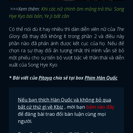
>>>Xem thêm:
Khi các nữ chính ôm mộng trả thù: Song
Hye Kyo bài bản, Ye Ji bất cần
Có thể nói dù ít hay nhiều thì dàn diễn viên nữ của
The
Glory
đã thay đổi không ít trong phần 2 và điều này
phần nào đã phản ánh được kết cục của họ. Nếu để
chọn ra sự thay đổi ấn tượng nhất thì mình vẫn sẽ bỏ
một phiếu cho sự tiến bộ vượt bậc về thần thái và diễn
xuất của Song Hye Kyo.
* Bài viết của
Pitaya
chia sẻ tại box
Phim Hàn Quốc
Nếu bạn thích Hàn Quốc và không bỏ qua
bất cứ thứ gì về Kbiz
, mời bạn
bấm vào đây
để đăng bài trao đổi bàn luận cùng mọi
người.