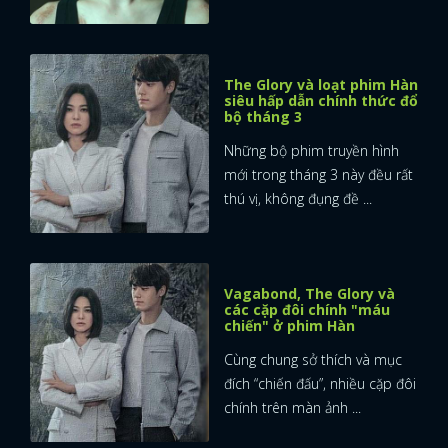
The Glory và loạt phim Hàn
siêu hấp dẫn chính thức đổ
bộ tháng 3
Những bộ phim truyền hình
mới trong tháng 3 này đều rất
thú vị, không đụng đề ...
Vagabond, The Glory và
các cặp đôi chính "máu
chiến" ở phim Hàn
Cùng chung sở thích và mục
đích “chiến đấu”, nhiều cặp đôi
chính trên màn ảnh ...