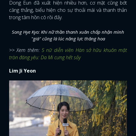
Dong Eun đã xuất hiện nhiều hơn, cơ mặt cũng bớt
căng thẳng, biểu hiện cho sự thoải mái và thanh thản
trong tâm hồn cô rồi đấy.
Song Hye Kyo: Khi nữ thần thanh xuân chấp nhận mình
"già" cũng là lúc năng lực thăng hoa
>> Xem thêm:
5 nữ diễn viên Hàn sở hữu khuôn mặt
tròn đáng yêu: Da Mi cưng hết sảy
Lim Ji Yeon