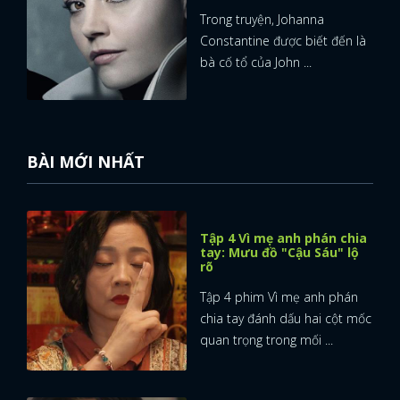
Trong truyện, Johanna
Constantine được biết đến là
bà cố tổ của John ...
BÀI MỚI NHẤT
Tập 4 Vì mẹ anh phán chia
tay: Mưu đồ "Cậu Sáu" lộ
rõ
Tập 4 phim Vì mẹ anh phán
chia tay đánh dấu hai cột mốc
quan trọng trong mối ...