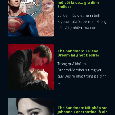
mồ côi là do… gia đình
Endless
Sự kiện hủy diệt hành tinh
Krypton của Superman không
hẳn là tự nhiên, mà còn ...
The Sandman: Tại sao
Dream lại ghét Desire?
Trong quá khứ thì
Dream/Morpheus từng yêu
quý Desire nhất trong gia đình
...
The Sandman: Nữ pháp sư
Johanna Constantine là ai?