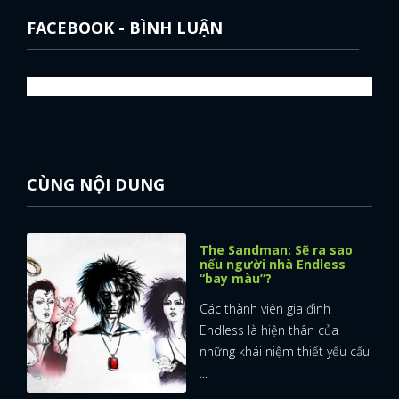
FACEBOOK - BÌNH LUẬN
CÙNG NỘI DUNG
The Sandman: Sẽ ra sao
nếu người nhà Endless
“bay màu”?
Các thành viên gia đình
Endless là hiện thân của
những khái niệm thiết yếu cấu
x
ĐĂNG NHẬP
...