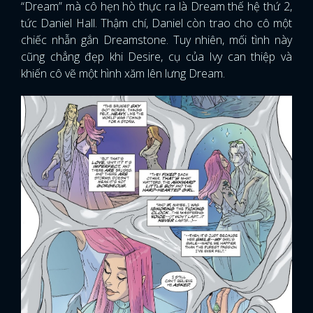
“Dream” mà cô hẹn hò thực ra là Dream thế hệ thứ 2,
tức Daniel Hall. Thậm chí, Daniel còn trao cho cô một
chiếc nhẫn gắn Dreamstone. Tuy nhiên, mối tình này
cũng chẳng đẹp khi Desire, cụ của Ivy can thiệp và
khiến cô vẽ một hình xăm lên lưng Dream.