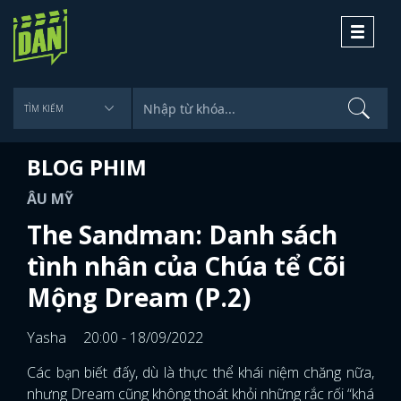
Toggle
navigati
BLOG PHIM
ÂU MỸ
The Sandman: Danh sách
tình nhân của Chúa tể Cõi
Mộng Dream (P.2)
Yasha
20:00 - 18/09/2022
Các bạn biết đấy, dù là thực thể khái niệm chăng nữa,
nhưng Dream cũng không thoát khỏi những rắc rối “khá