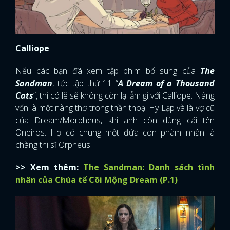
Calliope
Nếu các bạn đã xem tập phim bổ sung của
The
Sandman
, tức tập thứ 11 “
A Dream of a Thousand
Cats
”, thì có lẽ sẽ không còn lạ lẫm gì với Calliope. Nàng
vốn là một nàng thơ trong thần thoại Hy Lạp và là vợ cũ
của Dream/Morpheus, khi anh còn dùng cái tên
Oneiros. Họ có chung một đứa con phàm nhân là
chàng thi sĩ Orpheus.
>> Xem thêm:
The Sandman: Danh sách tình
nhân của Chúa tể Cõi Mộng Dream (P.1)