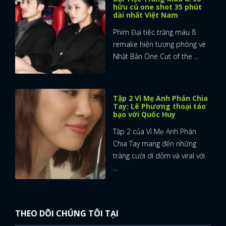
hữu cú one shot 35 phút
dài nhất Việt Nam
Phim Đại tiệc trăng máu 8
remake hiện tượng phòng vé
Nhật Bản One Cut of the ...
Tập 2 Vì Mẹ Anh Phán Chia
Tay: Lê Phương thoại táo
bạo với Quốc Huy
Tập 2 của Vì Mẹ Anh Phán
Chia Tay mang đến những
tràng cười dí dỏm và viral với
...
THEO DÕI CHÚNG TÔI TẠI