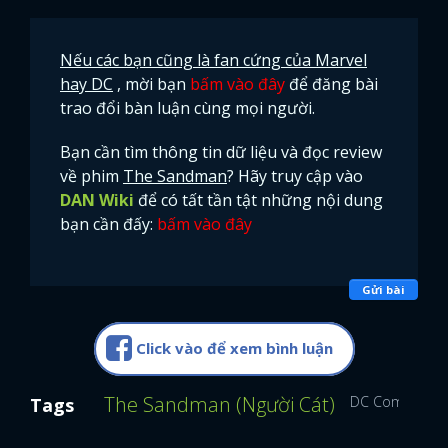
Nếu các bạn cũng là fan cứng của Marvel
hay DC
, mời bạn
bấm vào đây
để đăng bài
trao đổi bàn luận cùng mọi người.
Bạn cần tìm thông tin dữ liệu và đọc review
về phim
The Sandman
? Hãy truy cập vào
DAN Wiki
để có tất tần tật những nội dung
bạn cần đấy:
bấm vào đây
Gửi bài
Click vào để xem bình luận
The Sandman (Người Cát)
DC Comics
D
Tags