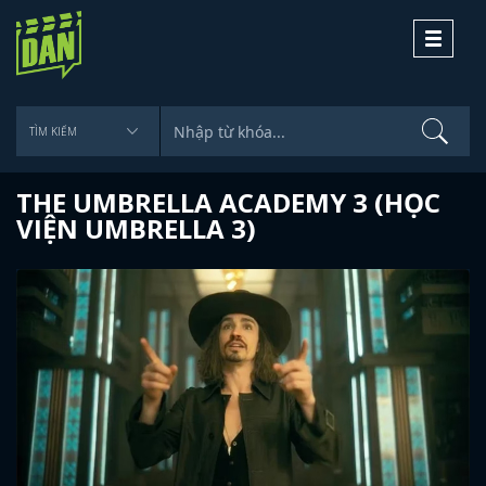
Toggle
navigati
THE UMBRELLA ACADEMY 3 (HỌC
VIỆN UMBRELLA 3)