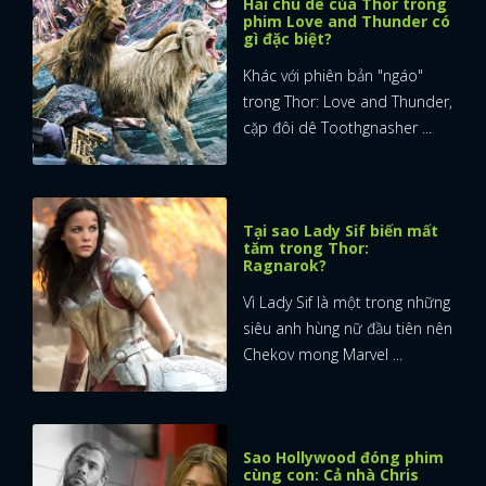
Hai chú dê của Thor trong
phim Love and Thunder có
gì đặc biệt?
Khác với phiên bản "ngáo"
trong Thor: Love and Thunder,
cặp đôi dê Toothgnasher ...
Tại sao Lady Sif biến mất
tăm trong Thor:
Ragnarok?
Vì Lady Sif là một trong những
siêu anh hùng nữ đầu tiên nên
Chekov mong Marvel ...
Sao Hollywood đóng phim
cùng con: Cả nhà Chris