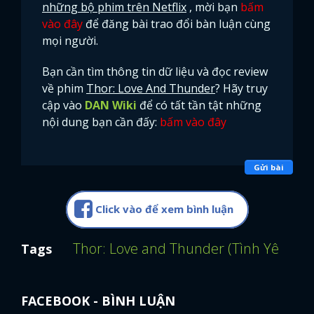
những bộ phim trên Netflix
, mời bạn
bấm
vào đây
để đăng bài trao đổi bàn luận cùng
mọi người.
Bạn cần tìm thông tin dữ liệu và đọc review
về phim
Thor: Love And Thunder
? Hãy truy
cập vào
DAN Wiki
để có tất tần tật những
nội dung bạn cần đấy:
bấm vào đây
Gửi bài
Click vào để xem bình luận
Thor: Love and Thunder (Tình Yêu Và 
Tags
FACEBOOK - BÌNH LUẬN