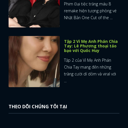
Phim Đại tiệc trăng máu 8
remake hiện tượng phòng vé
FACEBOOK
GOOGLE
Nhật Bản One Cut of the ...
Tập 2 Vì Mẹ Anh Phán Chia
Tay: Lê Phương thoại táo
bạo với Quốc Huy
Tập 2 của Vì Mẹ Anh Phán
Chia Tay mang đến những
tràng cười dí dỏm và viral với
...
THEO DÕI CHÚNG TÔI TẠI