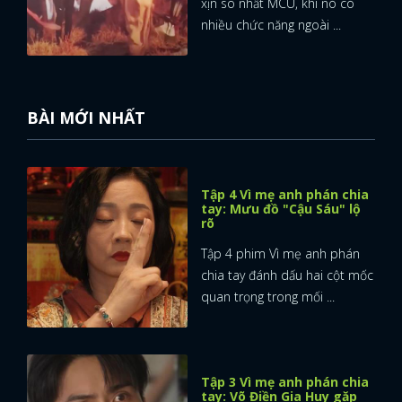
xịn sò nhất MCU, khi nó có
nhiều chức năng ngoài ...
BÀI MỚI NHẤT
Tập 4 Vì mẹ anh phán chia
tay: Mưu đồ "Cậu Sáu" lộ
rõ
Tập 4 phim Vì mẹ anh phán
chia tay đánh dấu hai cột mốc
quan trọng trong mối ...
Tập 3 Vì mẹ anh phán chia
tay: Võ Điền Gia Huy gặp