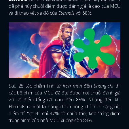
đã phá hủy chuỗi điểm được đánh giá là cao của MCU
và đi theo vết xe đổ của
Eternals
với 68%.
Sau 25 tác phẩm tính từ
Iron man
đến
Shang-chi
thì
các bộ phim của MCU đã đạt được một chuỗi đánh giá
với số điểm tổng rất cao, đến 85%. Nhưng đến khi
Eternals ra mắt lại hứng chịu những chỉ trích nặng nề,
điểm thì "ọt ẹt" chỉ 47% cà chua thối, kéo “tổng điểm
trung bình” của nhà MCU xuống còn 84%.