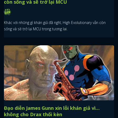
còn sống và sẽ trở lại MCU
Khác với những gì khán giả đã nghĩ, High Evolutionary vẫn còn
sống và sẽ trở lại MCU trong tương lai.
Đạo diễn James Gunn xin lỗi khán giả vì…
không cho Drax thổi kèn