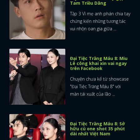
Tam Triều Dâng
Tập 3 Vì mẹ anh phán chia tay
chứng kiến những tương tác
vui nhộn oan gia giữa ...
Đại Tiệc Trăng Máu 8: Miu
Lê công khai xin vai ngay
trên Facebook
Chuyện chưa kể từ showcase
"Đại Tiệc Trăng Máu 8" với
màn tái xuất của lão ...
Đại Tiệc Trăng Máu 8: Sở
x
hữu cú one shot 35 phút
ĐĂNG NHẬP
dài nhất Việt Nam