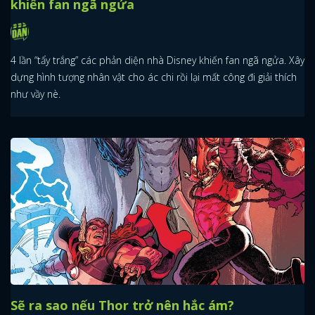
khiến fan ngã ngửa
4 lần “tẩy trắng” các phản diện nhà Disney khiến fan ngã ngửa. Xây
dựng hình tượng nhân vật cho ác chi rồi lại mất công đi giải thích
như vầy nè.
Sẽ ra sao nếu Thor trở nên hắc ám?