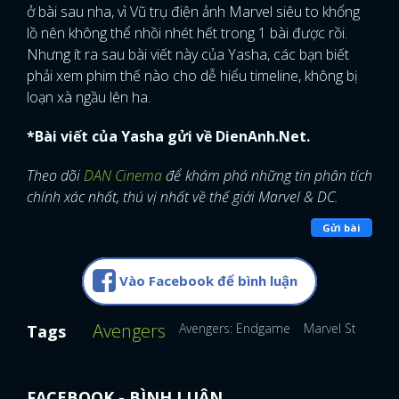
ở bài sau nha, vì Vũ trụ điện ảnh Marvel siêu to khổng
lồ nên không thể nhồi nhét hết trong 1 bài được rồi.
Nhưng ít ra sau bài viết này của Yasha, các bạn biết
phải xem phim thế nào cho dễ hiểu timeline, không bị
loạn xà ngầu lên ha.
*Bài viết của Yasha gửi về DienAnh.Net.
Theo dõi
DAN Cinema
để khám phá những tin phân tích
chính xác nhất, thú vị nhất về thế giới Marvel & DC.
Gửi bài
Vào Facebook để bình luận
Avengers
Avengers: Endgame
Marvel Studios
Tags
FACEBOOK - BÌNH LUẬN