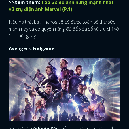
>>Xem thêm:
Top 6 siêu anh hùng mạnh nhất
vũ trụ điện ảnh Marvel (P.1)
Nếu họ thất bại, Thanos sẽ có được toàn bộ thứ sức
mạnh này và có quyền năng đủ để xóa sổ vũ trụ chỉ với
1 cú búng tay.
Avengers: Endgame
Sau sự kiện
Infinity War
, nửa dân số trong vũ trụ đã