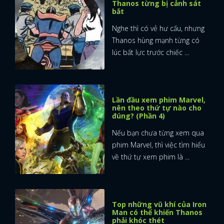
Thanos từng bị cảnh sát
bắt
Nghe thì có vẻ hư cấu, nhưng
Thanos hùng mạnh từng có
lúc bất lực trước chiếc ...
Lần đầu xem phim Marvel,
nên theo thứ tự nào cho
đúng? (Phần 4)
Nếu bạn chưa từng xem qua
phim Marvel, thì việc tìm hiểu
về thứ tự xem phim là ...
x
Top những vũ khí của Iron
ĐĂNG NHẬP
Man có thể khiến Thanos
phải khóc thét