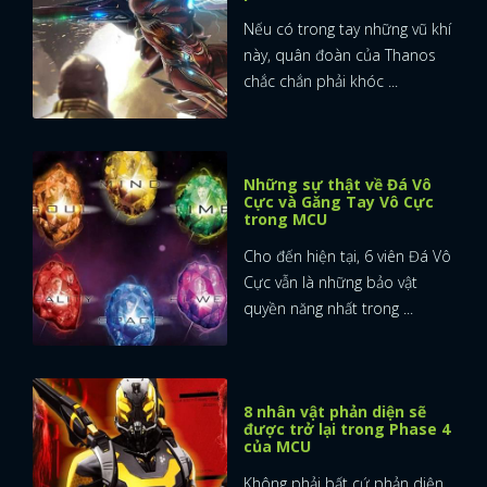
Nếu có trong tay những vũ khí
FACEBOOK
GOOGLE
này, quân đoàn của Thanos
chắc chắn phải khóc ...
Những sự thật về Đá Vô
Cực và Găng Tay Vô Cực
trong MCU
Cho đến hiện tại, 6 viên Đá Vô
Cực vẫn là những bảo vật
quyền năng nhất trong ...
8 nhân vật phản diện sẽ
được trở lại trong Phase 4
của MCU
Không phải bất cứ phản diện