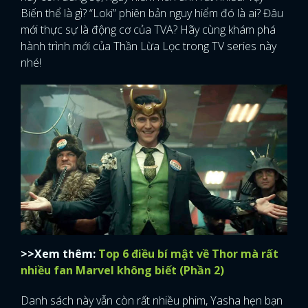
Biến thể là gì? “Loki” phiên bản nguy hiểm đó là ai? Đâu
mới thực sự là động cơ của TVA? Hãy cùng khám phá
hành trình mới của Thần Lừa Lọc trong TV series này
nhé!
>>Xem thêm:
Top 6 điều bí mật về Thor mà rất
nhiều fan Marvel không biết (Phần 2)
Danh sách này vẫn còn rất nhiều phim, Yasha hẹn bạn