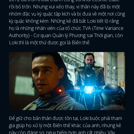
rồi bỏ trốn. Nhưng xui xẻo thay, vị thần này đã bị một
nhóm đặc vụ kỳ quặc tập kích và bị đưa về một nơi cũng
kỳ quặc không kém. Những kẻ đã bắt Loki tiết lộ rằng
họ là những nhân viên của tổ chức TVA (Time Variance
Authority) - Cơ quan Quản lý Phương sai Thời gian, còn
Loki thì là một thứ được gọi là Biến thể.
Để giữ cho bản thân được tồn tại, Loki buộc phải tham
gia giúp họ xử lý một Biến thể khác của anh, nhưng kẻ
này còn đáng sợ, nguy hiểm hơn anh rất nhiều. Vậy